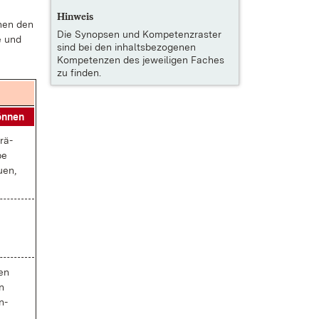
Hinweis
r­nen den
Die
Synopsen und Kompetenzraster
fe und
sind bei den inhaltsbezogenen
Kompetenzen des jeweiligen Faches
zu finden.
ön­nen
­rä­
be
­en,
nen
en
n­