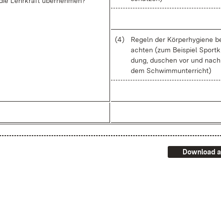
ie Lehr­kraft über­neh­men?
(4)
Re­geln der Kör­per­hy­gie­ne b
ach­ten (zum Bei­spiel Sport­k
dung, du­schen vor und nach
dem Schwimm­un­ter­richt)
Download a