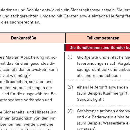
­le­rin­nen und Schü­ler ent­wi­ckeln ein Si­cher­heits­be­wusst­sein. Sie le
en und sach­ge­rech­ten Um­gang mit Ge­rä­ten so­wie ein­fa­che Hel­fer­grif­
dies sach­ge­recht an.
Denk­an­stö­ße
Teil­kom­pe­ten­zen
Die Schü­le­rin­nen und Schü­ler k
es Maß an Ab­si­che­rung ist nö­
(1)
Groß­ge­rä­te und ein­fa­che Ge
a­mit das Kind ein ge­sun­des Si­
te­ver­bin­dun­gen nach Vor­ga­
eits­emp­fin­den ent­wi­ckeln kann
sach­ge­recht auf- und um­bau
o viel wie nö­tig)?
ab­si­chern und ab­bau­en
 kör­per­li­chen, so­zia­len und
(2)
ei­nen Hel­fer­griff an­wen­den
o­na­len Vor­aus­set­zun­gen der
(zum Bei­spiel Klam­mer­griff,
r sind für die aus­ge­wähl­ten Be­
Sand­wich­griff)
gs­an­ge­bo­te vor­han­den und
(3)
Ge­fah­ren­si­tua­tio­nen er­ken­
 Si­cher­heits- und Hil­fe­stel­lun­
und die Ba­de­re­geln ein­hal­t
n­nen tat­säch­lich von den Kin­
(zum Bei­spiel Was­ser­tie­fe ei
ber­nom­men wer­den, wel­che
schät­zen)