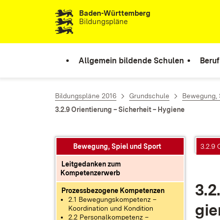
Baden-Württemberg
Zum Inhalt springen
Bildungspläne
Allgemein bildende Schulen
Beruf
Bildungspläne 2016
Grundschule
Bewegung, S
3.2.9 Orientierung – Sicherheit – Hygiene
Bewegung, Spiel und Sport
3.2.9 
Leitgedanken zum
Kompetenzerwerb
3.2.
Prozessbezogene Kompetenzen
2.1 Bewegungskompetenz –
gie
Koordination und Kondition
2.2 Personalkompetenz –