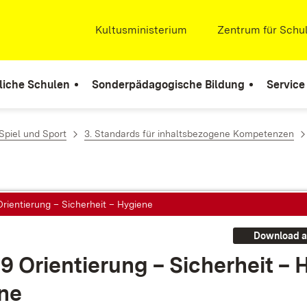
Extern:
Kultusministerium
(Öffnet in neuem Fenste
Extern:
Zentrum für Schul
liche Schulen
Sonderpädagogische Bildung
Service
piel und Sport
3. Standards für inhaltsbezogene Kompetenzen
Orientierung – Sicherheit – Hygiene
Download a
9 Ori­en­tie­rung – Si­cher­heit – 
­ne