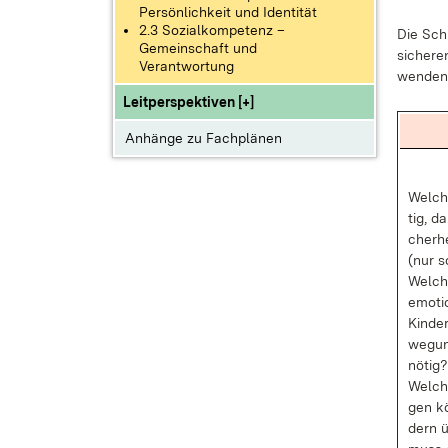
Persönlichkeit und Identität
2.3 Sozialkompetenz –
Die Schü
Gemeinschaft und
si­che­r
Verantwortung
wen­den 
Leitperspektiven [+]
Anhänge zu Fachplänen
Wel­ch
tig, d
cher­h
(nur s
Wel­che
emo­ti
Kin­de
we­gun
nö­tig?
Wel­che
gen kö
dern ü