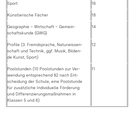
Sport
16
Künst­le­ri­sche Fä­cher
18
Geo­gra­phie – Wirt­schaft – Ge­mein­
14
schafts­kun­de (GWG)
Pro­fi­le (3. Fremd­spra­che, Na­tur­wis­sen­
12
schaft und Tech­nik, ggf. Mu­sik, Bil­den­
de Kunst, Sport)
Pool­stun­den (10 Pool­stun­den zur Ver­
11
wen­dung ent­spre­chend §2 nach Ent­
schei­dung der Schu­le, ei­ne Pool­stun­de
für zu­sätz­li­che In­di­vi­du­el­le För­de­rung
und Dif­fe­ren­zie­rungs­maß­nah­men in
Klas­sen 5 und 6)