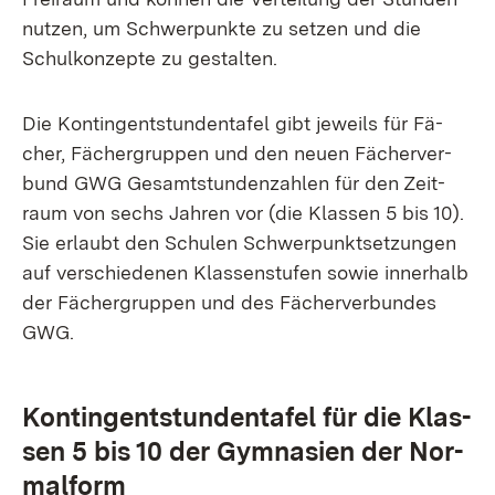
nut­zen, um Schwer­punk­te zu set­zen und die
Schul­kon­zep­te zu ge­stal­ten.
Die Kon­tin­gent­stun­den­ta­fel gibt je­weils für Fä­
cher, Fä­cher­grup­pen und den neu­en Fä­cher­ver­
bund GWG Ge­samt­stun­den­zah­len für den Zeit­
raum von sechs Jah­ren vor (die Klas­sen 5 bis 10).
Sie er­laubt den Schu­len Schwer­punkt­set­zun­gen
auf ver­schie­de­nen Klas­sen­stu­fen so­wie in­ner­halb
der Fä­cher­grup­pen und des Fä­cher­ver­bun­des
GWG.
Kon­tin­gent­stun­den­ta­fel für die Klas­
sen 5 bis 10 der Gym­na­si­en der Nor­
mal­form