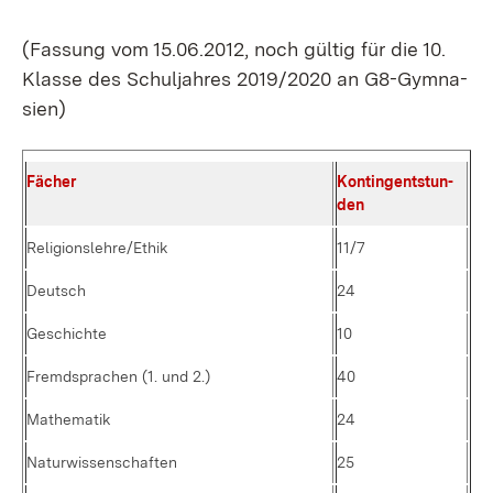
(Fas­sung vom 15.06.2012, noch gül­tig für die 10.
Klas­se des Schul­jah­res 2019/2020 an G8-Gym­na­
si­en)
Fä­cher
Kon­tin­gent­stun­
den
Re­li­gi­ons­leh­re/E­thik
11/7
Deutsch
24
Ge­schich­te
10
Fremd­spra­chen (1. und 2.)
40
Ma­the­ma­tik
24
Na­tur­wis­sen­schaf­ten
25