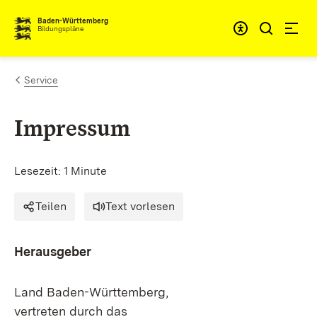
Zum Inhalt springen
Baden-Württemberg
Bildungspläne
Service
Im­pres­sum
Lesezeit: 1 Minute
Tei­len
Text vorlesen
Her­aus­ge­ber
Land Ba­den-Würt­tem­berg,
ver­tre­ten durch das