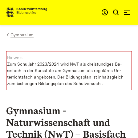
Zum Inhalt springen
Baden-Württemberg
Bildungspläne
Gymnasium
Hin­weis
Zum Schul­jahr 2023/2024 wird NwT als drei­stün­di­ges Ba­
sis­fach in der Kurs­stu­fe am Gym­na­si­um als re­gu­lä­res Un­
ter­richts­fach an­ge­bo­ten. Der Bil­dungs­plan ist in­halts­gleich
zum bis­he­ri­gen Bil­dungs­plan des Schul­ver­suchs.
Gymnasium -
Naturwissenschaft und
Technik (NwT) – Basisfach