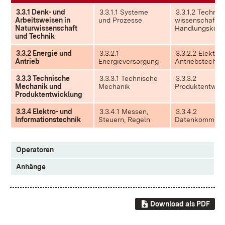
3.3.1 Denk- und
3.3.1.1 Systeme
3.3.1.2 Techni
Arbeitsweisen in
und Prozesse
wissenschaftli
Naturwissenschaft
Handlungskom
und Technik
3.3.2 Energie und
3.3.2.1
3.3.2.2 Elektri
Antrieb
Energieversorgung
Antriebstechni
3.3.3 Technische
3.3.3.1 Technische
3.3.3.2
Mechanik und
Mechanik
Produktentwic
Produktentwicklung
3.3.4 Elektro- und
3.3.4.1 Messen,
3.3.4.2
Informationstechnik
Steuern, Regeln
Datenkommunik
Operatoren
Anhänge
Download als PDF