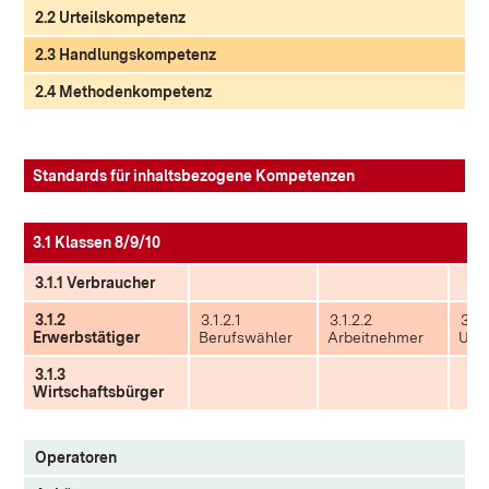
2.2 Urteilskompetenz
2.3 Handlungskompetenz
2.4 Methodenkompetenz
Standards für inhaltsbezogene Kompetenzen
3.1 Klassen 8/9/10
3.1.1 Verbraucher
3.1.2
3.1.2.1
3.1.2.2
3.1.
Erwerbstätiger
Berufswähler
Arbeitnehmer
Unt
3.1.3
Wirtschaftsbürger
Operatoren