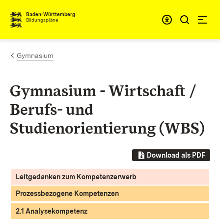
Zum Inhalt springen
Baden-Württemberg
Bildungspläne
Gymnasium
Gymnasium - Wirtschaft /
Berufs- und
Studienorientierung (WBS)
Download als PDF
Leitgedanken zum Kompetenzerwerb
Prozessbezogene Kompetenzen
2.1 Analysekompetenz