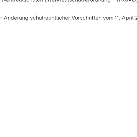
ur Än­de­rung schul­recht­li­cher Vor­schrif­ten vom 11. April