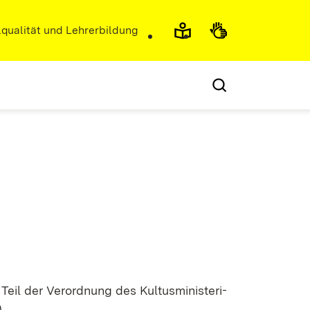
r)
qualität und Lehrerbildung
Teil der Ver­ord­nung des Kul­tus­mi­nis­te­ri­
.