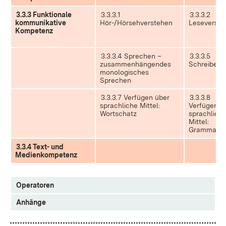
3.3.3 Funktionale
3.3.3.1
3.3.3.2
kommunikative
Hör-/Hörsehverstehen
Leseverste
Kompetenz
3.3.3.4 Sprechen –
3.3.3.5
zusammenhängendes
Schreiben
monologisches
Sprechen
3.3.3.7 Verfügen über
3.3.3.8
sprachliche Mittel:
Verfügen ü
Wortschatz
sprachlich
Mittel:
Grammatik
3.3.4 Text- und
Medienkompetenz
Operatoren
Anhänge