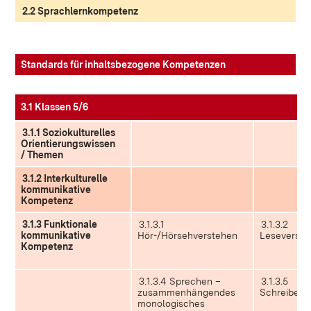
2.2 Sprachlernkompetenz
Standards für inhaltsbezogene Kompetenzen
3.1 Klassen 5/6
3.1.1 Soziokulturelles
Orientierungswissen
/ Themen
3.1.2 ​Interkulturelle
kommunikative
Kompetenz
3.1.3 Funktionale
3.1.3.1
3.1.3.2
kommunikative
Hör-/Hörsehverstehen
Leseverste
Kompetenz
3.1.3.4 Sprechen –
3.1.3.5
zusammenhängendes
Schreiben
monologisches