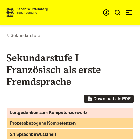
Zum Inhalt springen
Baden-Württemberg
Bildungspläne
Sekundarstufe I
Sekundarstufe I -
Französisch als erste
Fremdsprache
Download als PDF
Leitgedanken zum Kompetenzerwerb
Prozessbezogene Kompetenzen
2.1 Sprachbewusstheit