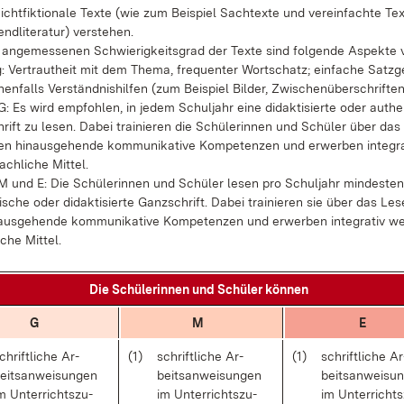
cht­fik­tio­na­le Tex­te (wie zum Bei­spiel Sach­t­ex­te und ver­ein­fach­te Te
nd­li­te­ra­tur) ver­ste­hen.
an­ge­mes­se­nen Schwie­rig­keits­grad der Tex­te sind fol­gen­de As­pek­te
: Ver­traut­heit mit dem The­ma, fre­quen­ter Wort­schatz; ein­fa­che Satz­ge
nen­falls Ver­ständ­nis­hil­fen (zum Bei­spiel Bil­der, Zwi­schen­über­schrif­ten
: Es wird emp­foh­len, in je­dem Schul­jahr ei­ne di­dak­ti­sier­te oder au­the
rift zu le­sen. Da­bei trai­nie­ren die Schü­le­rin­nen und Schü­ler über das
en hin­aus­ge­hen­de kom­mu­ni­ka­ti­ve Kom­pe­ten­zen und er­wer­ben in­te­gra
ach­li­che Mit­tel.
M und E: Die Schü­le­rin­nen und Schü­ler le­sen pro Schul­jahr min­des­ten
i­sche oder di­dak­ti­sier­te Ganz­schrift. Da­bei trai­nie­ren sie über das Le­s
us­ge­hen­de kom­mu­ni­ka­ti­ve Kom­pe­ten­zen und er­wer­ben in­te­gra­tiv wei
­che Mit­tel.
Die Schü­le­rin­nen und Schü­ler kön­nen
G
M
E
chrift­li­che Ar­
(1)
schrift­li­che Ar­
(1)
schrift­li­che Ar
eits­an­wei­sun­gen
beits­an­wei­sun­gen
beits­an­wei­su
m Un­ter­richts­zu­
im Un­ter­richts­zu­
im Un­ter­richts