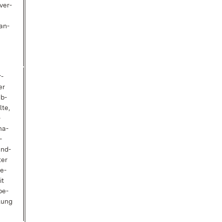
ver­
 an­
r­
er
ab­
­te,
­
ma­
­
and­
ter
ie­
it
­be­
­lung