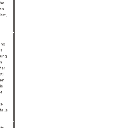
che
zen
iert,
ßung
ls
­zung
Un­
Mar­
­ti­
ren
is­
et­
te
falls
ie­