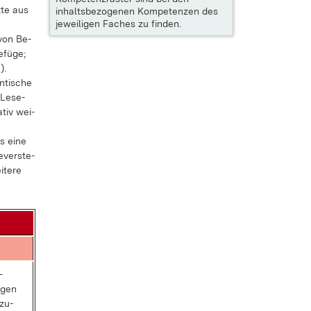
x­te aus
inhaltsbezogenen Kompetenzen des
jeweiligen Faches zu finden.
 von Be­
­fü­ge;
).
n­ti­sche
 Le­se­
­tiv wei­
s ei­ne
e­ver­ste­
­te­re
­
n­gen
­zu­