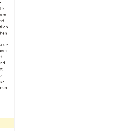
­
tik
Form
nd­
­lich
e­hen
e ei­
­nem
xt
und
ht
l­
is­
­nen