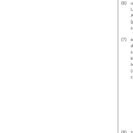
(6)
u
L
A
(
s
(7)
e
s
b
t
(
c
(8)
z