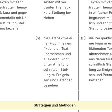
ex­ten mit sehr
Tex­ten mit ver­
Tex­ten mit ver
er­trau­ter The­ma­
trau­ter The­ma­tik
trau­ter The­ma­
ik kurz und ge­ge­
kurz Stel­lung be­
in ein­fa­cher 
e­nen­falls mit Un­
zie­hen
be­grün­det mü
er­stüt­zung Stel­
lich und schrift
ung be­zie­hen
Stel­lung be­zi
(5)
die Per­spek­ti­ve ei­
(5)
die Per­spek­ti­v
ner Fi­gur in ei­nem
ner Fi­gur in ei
fik­tio­na­len Text
fik­tio­na­len Te
über­neh­men und
über­neh­men 
aus de­ren Sicht
aus de­ren Sic
un­ter An­lei­tung
schrift­lich Ste
schrift­lich Stel­
lung zu Er­eig­n
lung zu Er­eig­nis­
sen und Per­so
sen und Per­so­nen
be­zie­hen
be­zie­hen
Stra­te­gi­en und Me­tho­den