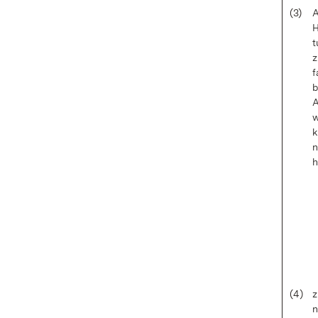
(3)
A
H
t
z
f
b
A
w
k
n
h
(4)
z
n