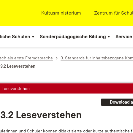
Extern:
Kultusministerium
(Öffnet in neuem Fenste
Extern:
Zentrum für Schul
liche Schulen
Sonderpädagogische Bildung
Service
sch als erste Fremdsprache
3. Standards für inhaltsbezogene Ko
.3.2 Leseverstehen
2 Leseverstehen
Download a
.3.2 Le­se­ver­ste­hen
le­rin­nen und Schü­ler kön­nen di­dak­ti­sier­te oder kur­ze au­then­ti­sche fi