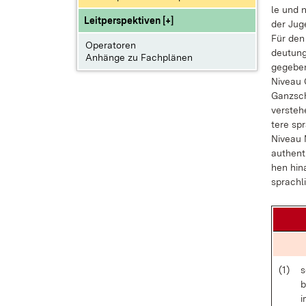
le und ni
Leitperspektiven [+]
der Ju­ge
Für den 
Operatoren
deu­tung
Anhänge zu Fachplänen
ge­ge­be­
Ni­veau G
Ganz­sch
ver­ste­h
te­re spr
Ni­veau 
au­then­t
hen hin­a
sprach­li
(1)
s
b
i