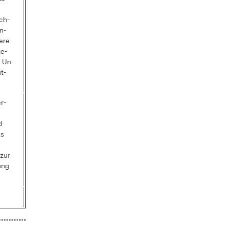
ech­
on­
e­re
ge­
t Un­
ut­
er­
d
ls
 zur
ßung