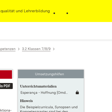
r)
qualität und Lehrerbildung
mpetenzen
3.2 Klassen 7/8/9
Umsetzungshilfen
ls PDF
Unterrichtsmaterialien
Esperança - Hoffnung [Omd...
Hinweis
Die
Beispielcurricula, Synopsen und
k­tio­na­
Kompetenzraster
sind bei den