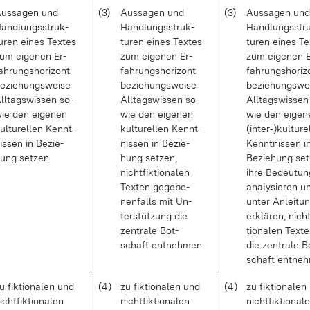
us­sa­gen und
(3)
Aus­sa­gen und
(3)
Aus­sa­gen und
and­lungs­struk­
Hand­lungs­struk­
Hand­lungs­str
u­ren ei­nes Tex­tes
tu­ren ei­nes Tex­tes
tu­ren ei­nes Te
um ei­ge­nen Er­
zum ei­ge­nen Er­
zum ei­ge­nen E
ah­rungs­ho­ri­zont
fah­rungs­ho­ri­zont
fah­rungs­ho­ri­
e­zie­hungs­wei­se
be­zie­hungs­wei­se
be­zie­hungs­we
ll­tags­wis­sen so­
All­tags­wis­sen so­
All­tags­wis­sen
ie den ei­ge­nen
wie den ei­ge­nen
wie den ei­ge­
ul­tu­rel­len Kennt­
kul­tu­rel­len Kennt­
(in­ter‑)kul­tu­re
is­sen in Be­zie­
nis­sen in Be­zie­
Kennt­nis­sen i
ung set­zen
hung set­zen,
Be­zie­hung set
nicht­fik­tio­na­len
ih­re Be­deu­tu
Tex­ten ge­ge­be­
ana­ly­sie­ren u
nen­falls mit Un­
un­ter An­lei­tu
ter­stüt­zung die
er­klä­ren, nicht
zen­tra­le Bot­
tio­na­len Tex­t
schaft ent­neh­men
die zen­tra­le B
schaft ent­neh
u fik­tio­na­len und
(4)
zu fik­tio­na­len und
(4)
zu fik­tio­na­le
icht­fik­tio­na­len
nicht­fik­tio­na­len
nicht­fik­tio­na­l