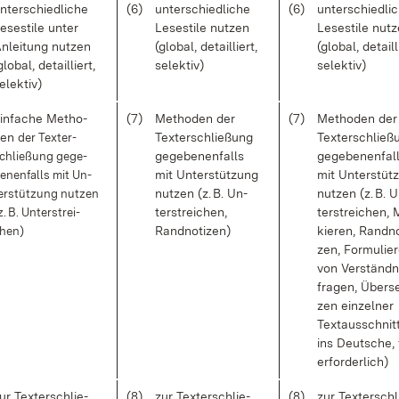
n­ter­schied­li­che
(6)
un­ter­schied­li­che
(6)
un­ter­schied­li­
e­se­sti­le un­ter
Le­se­sti­le nut­zen
Le­se­sti­le nut­
n­lei­tung nut­zen
(glo­bal, de­tail­liert,
(glo­bal, de­tail­l
glo­bal, de­tail­liert,
se­lek­tiv)
se­lek­tiv)
e­lek­tiv)
in­fa­che Me­tho­
(7)
Me­tho­den der
(7)
Me­tho­den der
den
der Tex­ter­
Tex­ter­schlie­ßung
Tex­ter­schlie­
chlie­ßung ge­ge­
ge­ge­be­nen­falls
ge­ge­be­nen­fal
e­nen­falls mit Un­
mit Un­ter­stüt­zung
mit Un­ter­stüt
er­stüt­zung nut­zen
nut­zen (z. B. Un­
nut­zen (z. B. 
z. B. Un­ter­strei­
ter­strei­chen,
ter­strei­chen, 
hen)
Rand­no­ti­zen)
kie­ren, Rand­no
zen, For­mu­lie­
von Ver­ständ­n
fra­gen, Über­s
zen ein­zel­ner
Text­aus­schnit­
ins Deut­sche, 
er­for­der­lich)
ur Tex­ter­schlie­
(8)
zur Tex­ter­schlie­
(8)
zur Tex­ter­schl