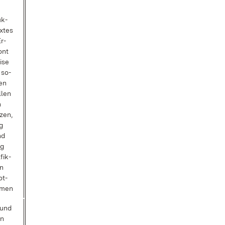
uk­
x­tes
r­
zont
i­se
 so­
nen
l­len
n
­zen,
ng
nd
ng
­fik­
en
ot­
­men
n und
en