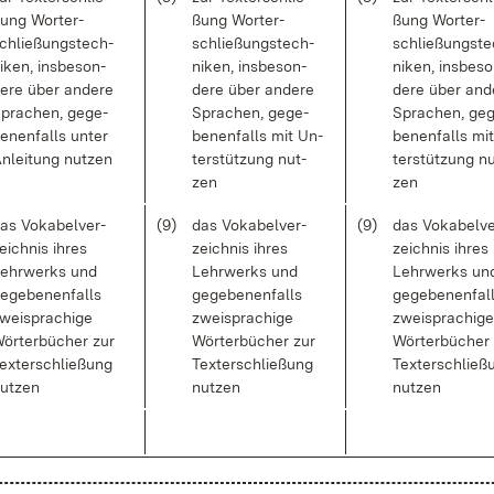
ung Wort­er­
ßung Wort­er­
ßung Wort­er­
chlie­ßungs­tech­
schlie­ßungs­tech­
schlie­ßungs­t
i­ken, ins­be­son­
ni­ken, ins­be­son­
ni­ken, ins­be­s
e­re über an­de­re
de­re über an­de­re
de­re über an­d
pra­chen, ge­ge­
Spra­chen, ge­ge­
Spra­chen, ge­
e­nen­falls un­ter
be­nen­falls mit Un­
be­nen­falls mi
n­lei­tung nut­zen
ter­stüt­zung nut­
ter­stüt­zung n
zen
zen
as Vo­ka­bel­ver­
(9)
das Vo­ka­bel­ver­
(9)
das Vo­ka­bel­v
eich­nis ih­res
zeich­nis ih­res
zeich­nis ih­res
ehr­werks und
Lehr­werks und
Lehr­werks un
e­ge­be­nen­falls
ge­ge­be­nen­falls
ge­ge­be­nen­fal
wei­spra­chi­ge
zwei­spra­chi­ge
zwei­spra­chi­ge
ör­ter­bü­cher zur
Wör­ter­bü­cher zur
Wör­ter­bü­cher
ex­ter­schlie­ßung
Tex­ter­schlie­ßung
Tex­ter­schlie­
ut­zen
nut­zen
nut­zen