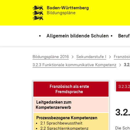
Baden-Württemberg
Zum Inhalt springen
Bildungspläne
Allgemein bildende Schulen
Beruf
Bildungspläne 2016
Sekundarstufe I
Französi
3.2.3 Funktionale kommunikative Kompetenz
3.2
Französisch als erste
3.2.3.
Fremdsprache
Leitgedanken zum
Kompetenzerwerb
3.2
Prozessbezogene Kompetenzen
2.1 Sprachbewusstheit
Die Schü­
2.2 Sprachlernkompetenz