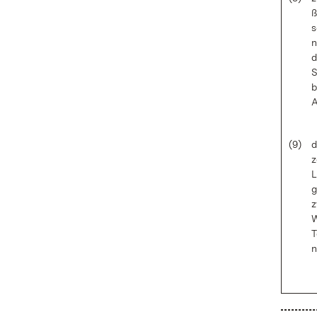
ß
s
n
d
S
b
A
(9)
d
z
L
g
z
W
T
n