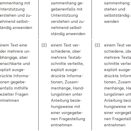
am­men­hang mit
sam­men­hang ge­
sam­men­hang 
n­ter­stüt­zung
ge­be­nen­falls mit
ste­hen und
er­ste­hen und zu­
Un­ter­stüt­zung
selbst­stän­dig
eh­mend selbst­
ver­ste­hen und zu­
wen­den
tän­dig an­wen­den
neh­mend selbst­
stän­dig an­wen­den
i­nem Text ei­ne
(2)
ei­nem Text ver­
(2)
ei­nem Text ve
der meh­re­re un­
schie­de­ne, über
schie­de­ne, üb
b­hän­gi­ge, aber
meh­re­re Text­ab­
meh­re­re Text­
e­nach­bar­te und
schnit­te ver­teil­te,
schnit­te ver­teil
x­pli­zit aus­ge­
ex­pli­zit aus­ge­
ex­pli­zit aus­ge
rück­te In­for­ma­
drück­te In­for­ma­
drück­te In­for­
io­nen ge­ge­be­
tio­nen, Zu­sam­
tio­nen, Zu­sam
en­falls mit­hil­fe
men­hän­ge, Hand­
men­hän­ge, H
e­ziel­ter Fra­gen
lungs­li­ni­en un­ter
lungs­li­ni­en un­
nt­neh­men
An­lei­tung be­zie­
An­lei­tung be­z
hungs­wei­se mit
hungs­wei­se m
ei­ner vor­ge­ge­be­
ei­ner vor­ge­ge
nen Fra­ge­stel­lung
nen Fra­ge­stel
ent­neh­men
ent­neh­men