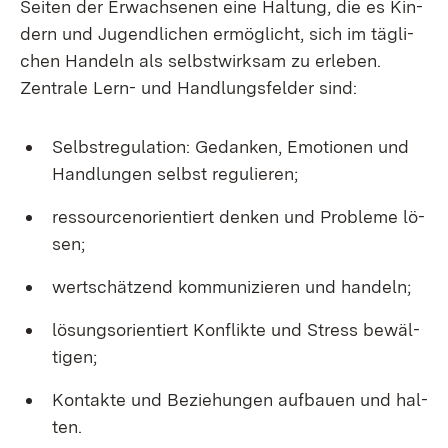
Sei­ten der Er­wach­se­nen ei­ne Hal­tung, die es Kin­
dern und Ju­gend­li­chen er­mög­licht, sich im täg­li­
chen Han­deln als selbst­wirk­sam zu er­le­ben.
Zen­tra­le Lern- und Hand­lungs­fel­der sind:
Selbst­re­gu­la­ti­on: Ge­dan­ken, Emo­tio­nen und
Hand­lun­gen selbst re­gu­lie­ren;
res­sour­cen­ori­en­tiert den­ken und Pro­ble­me lö­
sen;
wert­schät­zend kom­mu­ni­zie­ren und han­deln;
lö­sungs­ori­en­tiert Kon­flik­te und Stress be­wäl­
ti­gen;
Kon­tak­te und Be­zie­hun­gen auf­bau­en und hal­
ten.