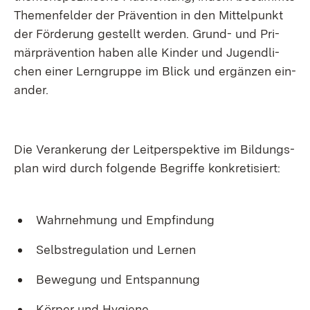
The­men­fel­der der Prä­ven­ti­on in den Mit­tel­punkt
der För­de­rung ge­stellt wer­den. Grund- und Pri­
mär­prä­ven­ti­on ha­ben al­le Kin­der und Ju­gend­li­
chen ei­ner Lern­grup­pe im Blick und er­gän­zen ein­
an­der.
Die Ver­an­ke­rung der Leit­per­spek­ti­ve im Bil­dungs­
plan wird durch fol­gen­de Be­grif­fe kon­kre­ti­siert:
Wahr­neh­mung und Emp­fin­dung
Selbst­re­gu­la­ti­on und Ler­nen
Be­we­gung und Ent­span­nung
Kör­per und Hy­gie­ne