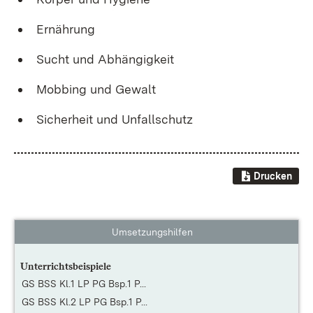
Er­näh­rung
Sucht und Ab­hän­gig­keit
Mob­bing und Ge­walt
Si­cher­heit und Un­fall­schutz
Drucken
Umsetzungshilfen
Unterrichtsbeispiele
GS BSS Kl.1 LP PG Bsp.1 P...
GS BSS Kl.2 LP PG Bsp.1 P...