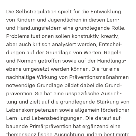
Die Selbst­re­gu­la­ti­on spielt für die Ent­wick­lung
von Kin­dern und Ju­gend­li­chen in die­sen Lern-
und Hand­lungs­fel­dern ei­ne grund­le­gen­de Rol­le.
Pro­blem­si­tua­tio­nen sol­len kon­struk­tiv, krea­tiv,
aber auch kri­tisch ana­ly­siert wer­den, Ent­schei­
dun­gen auf der Grund­la­ge von Wer­ten, Re­geln
und Nor­men ge­trof­fen so­wie auf der Hand­lungs­
ebe­ne um­ge­setzt wer­den kön­nen. Die für ei­ne
nach­hal­ti­ge Wir­kung von Prä­ven­ti­ons­maß­nah­men
not­wen­di­ge Grund­la­ge bil­det da­bei die Grund­
prä­ven­ti­on. Sie hat ei­ne un­spe­zi­fi­sche Aus­rich­
tung und zielt auf die grund­le­gen­de Stär­kung von
Le­bens­kom­pe­ten­zen so­wie all­ge­mein för­der­li­cher
Lern- und Le­bens­be­din­gun­gen. Die dar­auf auf­
bau­en­de Pri­mär­prä­ven­ti­on hat er­gän­zend ei­ne
the­men­spe­zi­fi­sche Aus­rich­tung, in­dem be­stimm­te