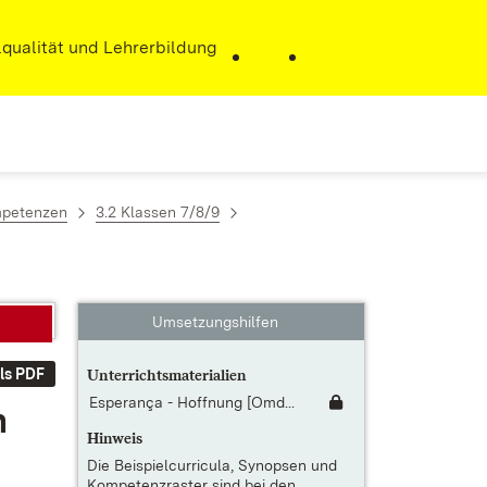
r)
qualität und Lehrerbildung
mpetenzen
3.2 Klassen 7/8/9
Umsetzungshilfen
ls PDF
Unterrichtsmaterialien
Esperança - Hoffnung [Omd...
n
Hinweis
Die
Beispielcurricula, Synopsen und
Kompetenzraster
sind bei den