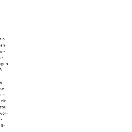
­tio­
zen­
en­
r­
a­gen
B.
ne
be­
 ei­
 ein­
stel­
­wor­
r­
rä­