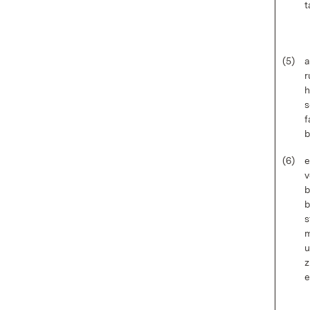
t
(5)
a
r
h
s
f
b
(6)
e
v
b
b
s
m
u
z
e