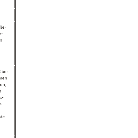
­ße­
e­
en
über
­men
ren,
e
s-
s­
t
­te­