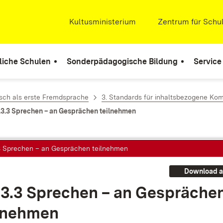
Extern:
Kultusministerium
(Öffnet in neuem Fenste
Extern:
Zentrum für Schul
liche Schulen
Sonderpädagogische Bildung
Service
sch als erste Fremdsprache
3. Standards für inhaltsbezogene Ko
.3.3 Sprechen – an Gesprächen teilnehmen
.3 Sprechen – an Gesprächen teilnehmen
Download a
.3.3 Spre­chen – an Ge­sprä­che
l­neh­men