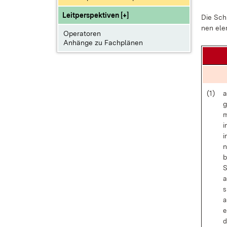
Leitperspektiven [+]
Die Schü­
nen ele­
Operatoren
Anhänge zu Fachplänen
(1)
a
g
m
i
i
n
b
S
a
s
a
e
d