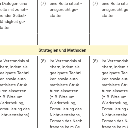
n Dia­lo­gen ei­ne
(7)
ei­ne Rol­le si­tua­ti­
(7)
ei­ne Rol­le si­tu
ol­le mit zu­neh­
ons­ge­recht ge­
ons­ge­recht ge
en­der Selbst­
stal­ten
stal­ten
tän­dig­keit ge­
tal­ten
Stra­te­gi­en und Me­tho­den
hr Ver­ständ­nis si­
(8)
ihr Ver­ständ­nis si­
(8)
ihr Ver­ständ­ni
hern, in­dem sie
chern, in­dem sie
chern, in­dem 
e­eig­ne­te Tech­ni­
ge­eig­ne­te Tech­ni­
ge­eig­ne­te Tec
en so­wie au­to­
ken so­wie au­to­
ken so­wie au­t
a­ti­sier­te Struk­
ma­ti­sier­te Struk­
ma­ti­sier­te Str
u­ren ein­set­zen
tu­ren ein­set­zen
tu­ren ein­set­z
z. B. Bit­te um
(z. B. Bit­te um
(z. B. Bit­te um
ie­der­ho­lung,
Wie­der­ho­lung,
Wie­der­ho­lung,
or­mu­lie­rung des
For­mu­lie­rung des
For­mu­lie­rung
icht­ver­ste­hens)
Nicht­ver­ste­hens,
Nicht­ver­ste­he
For­men des Nach­
For­men des N
fra­gens beim Ge­
fra­gens beim 