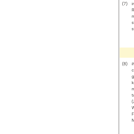
(7)
i
R
m
s
s
(8)
i
c
g
k
m
t
(
W
F
N