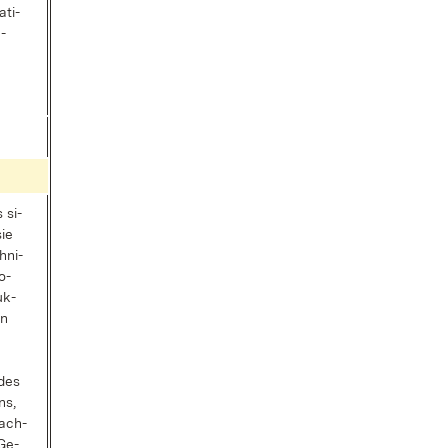
a­ti­
­
s si­
sie
h­ni­
o­
uk­
en
 des
ns,
ach­
Ge­