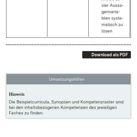
vier Aus­sa­
gen­va­ria­
blen sys­te­
ma­tisch zu
lö­sen
Download als PDF
Umsetzungshilfen
Hinweis
Die
Beispielcurricula, Synopsen und Kompetenzraster
sind
bei den inhaltsbezogenen Kompetenzen des jeweiligen
Faches zu finden.