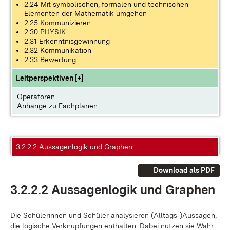
2.24 Mit symbolischen, formalen und technischen
Elementen der Mathematik umgehen
2.25 Kommunizieren
2.30 PHYSIK
2.31 Erkenntnisgewinnung
2.32 Kommunikation
2.33 Bewertung
Leitperspektiven [+]
Operatoren
Anhänge zu Fachplänen
3.2.2.2 Aussagenlogik und Graphen
Download als PDF
3.2.2.2 Aus­sa­gen­lo­gik und Gra­phen
Die Schü­le­rin­nen und Schü­ler ana­ly­sie­ren (All­tags‑)Aus­sa­gen,
die lo­gi­sche Ver­knüp­fun­gen ent­hal­ten. Da­bei nut­zen sie Wahr­