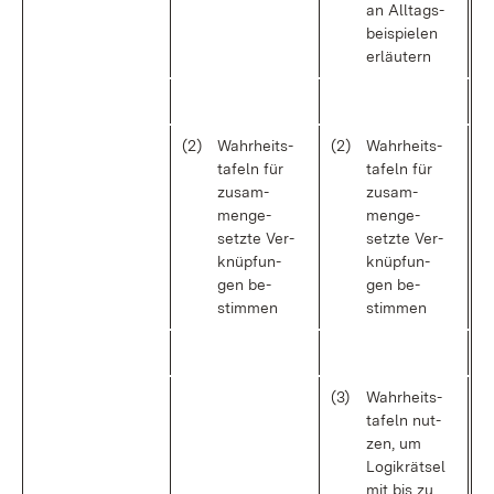
an All­tags­
bei­spie­len
er­läu­tern
(2)
Wahr­heits­
(2)
Wahr­heits­
ta­feln für
ta­feln für
zu­sam­
zu­sam­
men­ge­
men­ge­
setz­te Ver­
setz­te Ver­
knüp­fun­
knüp­fun­
gen be­
gen be­
stim­men
stim­men
(3)
Wahr­heits­
ta­feln nut­
zen, um
Lo­gik­rät­sel
mit bis zu