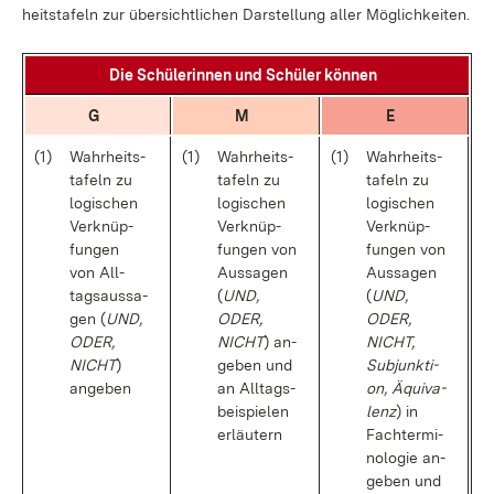
heits­ta­feln zur über­sicht­li­chen Dar­stel­lung al­ler Mög­lich­kei­ten.
Die Schü­le­rin­nen und Schü­ler kön­nen
G
M
E
(1)
Wahr­heits­
(1)
Wahr­heits­
(1)
Wahr­heits­
ta­feln zu
ta­feln zu
ta­feln zu
lo­gi­schen
lo­gi­schen
lo­gi­schen
Ver­knüp­
Ver­knüp­
Ver­knüp­
fun­gen
fun­gen von
fun­gen von
von All­
Aus­sa­gen
Aus­sa­gen
tags­aus­sa­
(
UND,
(
UND,
gen (
UND,
ODER,
ODER,
ODER,
NICHT
) an­
NICHT,
NICHT
)
ge­ben und
Sub­junk­ti­
an­ge­ben
an All­tags­
on, Äqui­va­
bei­spie­len
lenz
) in
er­läu­tern
Fach­ter­mi­
no­lo­gie an­
ge­ben und