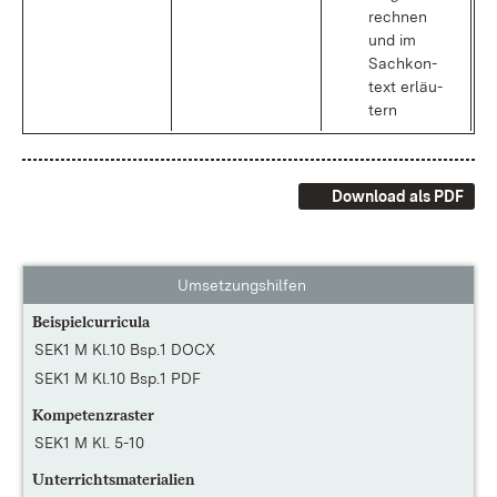
rech­nen
und im
Sach­kon­
text er­läu­
tern
Download als PDF
Umsetzungshilfen
Beispielcurricula
SEK1 M Kl.10 Bsp.1 DOCX
SEK1 M Kl.10 Bsp.1 PDF
Kompetenzraster
SEK1 M Kl. 5-10
Unterrichtsmaterialien