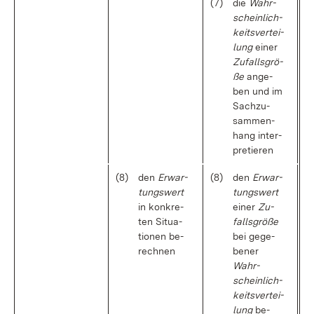
(7)
die
Wahr­
schein­lich­
keits­ver­tei­
lung
ei­ner
Zu­falls­grö­
ße
an­ge­
ben und im
Sach­zu­
sam­men­
hang in­ter­
pre­tie­ren
(8)
den
Er­war­
(8)
den
Er­war­
tungs­wert
tungs­wert
in kon­kre­
ei­ner
Zu­
ten Si­tua­
falls­grö­ße
tio­nen be­
bei ge­ge­
rech­nen
be­ner
Wahr­
schein­lich­
keits­ver­tei­
lung
be­