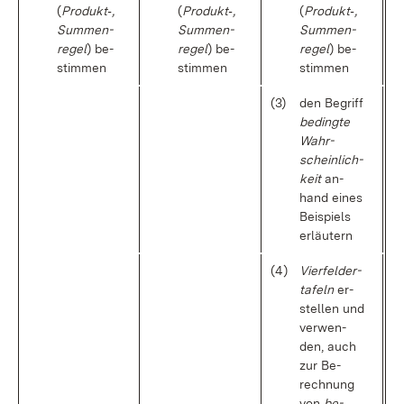
(
Pro­dukt‑,
(
Pro­dukt‑,
(
Pro­dukt‑,
Sum­men­
Sum­men­
Sum­men­
re­gel
) be­
re­gel
) be­
re­gel
) be­
stim­men
stim­men
stim­men
(3)
den Be­griff
be­ding­te
Wahr­
schein­lich­
keit
an­
hand ei­nes
Bei­spiels
er­läu­tern
(4)
Vier­fel­der­
ta­feln
er­
stel­len und
ver­wen­
den, auch
zur Be­
rech­nung
von
be­