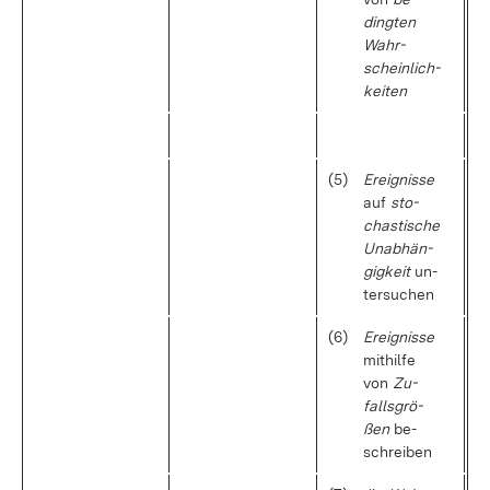
ding­ten
Wahr­
schein­lich­
kei­ten
(5)
Er­eig­nis­se
auf
sto­
chas­ti­sche
Un­ab­hän­
gig­keit
un­
ter­su­chen
(6)
Er­eig­nis­se
mit­hil­fe
von
Zu­
falls­grö­
ßen
be­
schrei­ben