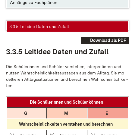
Anhänge zu Fachplänen
3.3.5 Leitidee Daten und Zufall
Download als PDF
3.3.5 Leit­idee Da­ten und Zu­fall
Die Schü­le­rin­nen und Schü­ler ver­ste­hen, in­ter­pre­tie­ren und
nut­zen Wahr­schein­lich­keits­aus­sa­gen aus dem All­tag. Sie mo­
del­lie­ren All­tags­si­tua­tio­nen und be­rech­nen Wahr­schein­lich­kei­
ten.
Die Schü­le­rin­nen und Schü­ler kön­nen
G
M
E
Wahr­schein­lich­kei­ten ver­ste­hen und be­rech­nen