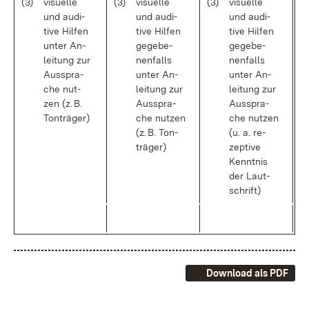
(3)
vi­su­el­le
(3)
vi­su­el­le
(3)
vi­su­el­le
und au­di­
und au­di­
und au­di­
tive Hil­fen
tive Hil­fen
tive Hil­fen
un­ter An­
ge­ge­be­
ge­ge­be­
lei­tung zur
nen­falls
nen­falls
Aus­spra­
un­ter An­
un­ter An­
che nut­
lei­tung zur
lei­tung zur
zen (z. B.
Aus­spra­
Aus­spra­
Ton­trä­ger)
che nut­zen
che nut­zen
(z. B. Ton­
(u. a. re­
trä­ger)
zep­ti­ve
Kennt­nis
der Laut­
schrift)
Download als PDF