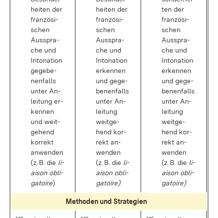
hei­ten der
hei­ten der
ten der
fran­zö­si­
fran­zö­si­
fran­zö­si­
schen
schen
schen
Aus­spra­
Aus­spra­
Aus­spra­
che und
che und
che und
In­to­na­ti­on
In­to­na­ti­on
In­to­na­ti­on
ge­ge­be­
er­ken­nen
er­ken­nen
nen­falls
und ge­ge­
und ge­ge­
un­ter An­
be­nen­falls
be­nen­falls
lei­tung er­
un­ter An­
un­ter An­
ken­nen
lei­tung
lei­tung
und weit­
weit­ge­
weit­ge­
ge­hend
hend kor­
hend kor­
kor­rekt
rekt an­
rekt an­
an­wen­den
wen­den
wen­den
(z. B. die
li­
(z. B. die
li­
(z. B. die
li­
ai­son ob­li­
ai­son ob­li­
ai­son ob­li­
ga­toire
)
ga­toire)
ga­toire)
Me­tho­den und Stra­te­gi­en