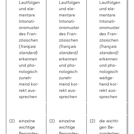
Laut­fol­gen
Laut­fol­gen
Laut­fol­gen
und ele­
und ele­
und ele­
men­ta­re
men­ta­re
men­ta­re
In­to­na­ti­
In­to­na­ti­
In­to­na­ti­
ons­mus­ter
ons­mus­ter
ons­mus­ter
des Fran­
des Fran­
des Fran­
zö­si­schen
zö­si­schen
zö­si­schen
(
franҫais
(français
(français
stan­dard
)
stan­dard)
stan­dard)
er­ken­nen
er­ken­nen
er­ken­nen
und pho­
und pho­
und pho­
no­lo­gisch
no­lo­gisch
no­lo­gisch
zu­neh­
zu­neh­
weit­ge­
mend kor­
mend kor­
hend kor­
rekt aus­
rekt aus­
rekt aus­
spre­chen
spre­chen
spre­chen
(2)
ein­zel­ne
(2)
ein­zel­ne
(2)
die wich­ti­
wich­ti­ge
wich­ti­ge
gen Be­
Be­son­der­
Be­son­der­
son­der­hei­