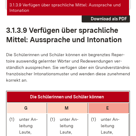
3.1.3.9 Verfügen über sprachliche Mittel: Aussprache und
Intonation
Download als PDF
3.1.3.9 Ver­fü­gen über sprach­li­che
Mit­tel: Aus­spra­che und In­to­na­ti­on
Die Schü­le­rin­nen und Schü­ler kön­nen ein be­grenz­tes Re­per­
toire aus­wen­dig ge­lern­ter Wör­ter und Re­de­wen­dun­gen ver­
ständ­lich aus­spre­chen. Sie ver­fü­gen über ein Grund­ver­ständ­nis
fran­zö­si­scher In­to­na­ti­ons­mus­ter und wen­den die­se zu­neh­mend
kor­rekt an.
Die Schü­le­rin­nen und Schü­ler kön­nen
G
M
E
(1)
un­ter An­
(1)
un­ter An­
(1)
un­ter An­
lei­tung
lei­tung
lei­tung
Lau­te,
Lau­te,
Lau­te,