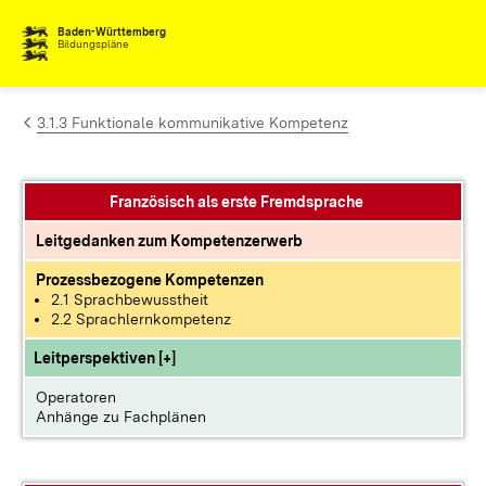
Zum Inhalt springen
Baden-Württemberg
Bildungspläne
3.1.3 Funktionale kommunikative Kompetenz
Französisch als erste Fremdsprache
Leitgedanken zum Kompetenzerwerb
Prozessbezogene Kompetenzen
2.1 Sprachbewusstheit
2.2 Sprachlernkompetenz
Leitperspektiven [+]
Operatoren
Anhänge zu Fachplänen