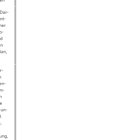
ben
 Dar­
nt­
­ner
o­
nd
en
Plan,
r­
n
en­
m­
n
re
 un­
B.
,
lung,