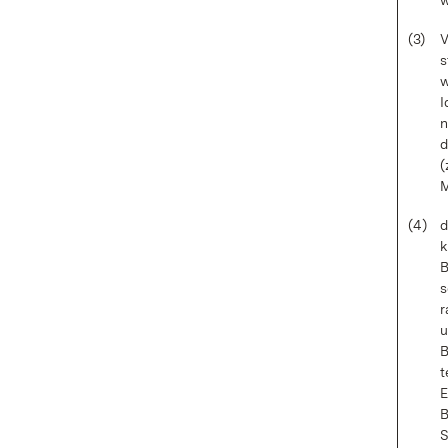
w
(3)
V
s
w
I
n
d
(
M
(4)
d
k
B
s
r
u
B
t
E
B
S