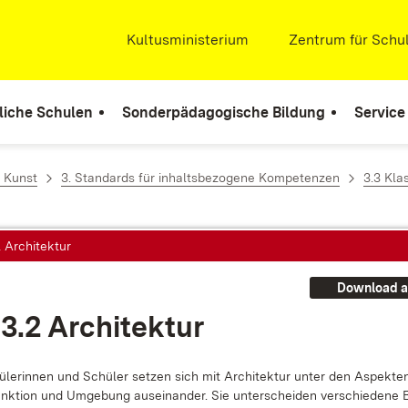
Extern:
Kultusministerium
(Öffnet in neuem Fenste
Extern:
Zentrum für Schul
liche Schulen
Sonderpädagogische Bildung
Service
 Kunst
3. Standards für inhaltsbezogene Kompetenzen
3.3 Kla
2 Architektur
Download a
3.2 Ar­chi­tek­tur
­le­rin­nen und Schü­ler set­zen sich mit Ar­chi­tek­tur un­ter den As­pek­t
unk­ti­on und Um­ge­bung aus­ein­an­der. Sie un­ter­schei­den ver­schie­de­ne