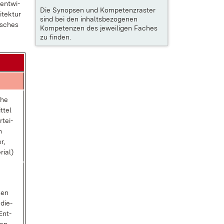
ent­wi­
Die
Synopsen und Kompetenzraster
­tek­tur
sind bei den inhaltsbezogenen
i­sches
Kompetenzen des jeweiligen Faches
zu finden.
sche
t­tel
­tei­
n
r,
ri­al)
­sen
 die­
Ent­