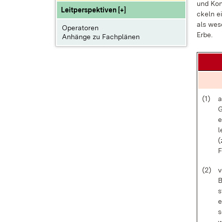
und Kon­
Leitperspektiven [+]
ckeln ei­
als we­se
Operatoren
Er­be.
Anhänge zu Fachplänen
(1)
a
G
e
l
(
F
(2)
v
B
s
e
s