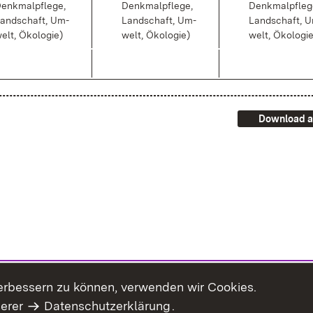
enk­mal­pfle­ge,
Denk­mal­pfle­ge,
Denk­mal­pfle­g
and­schaft, Um­
Land­schaft, Um­
Land­schaft, 
elt, Öko­lo­gie)
welt, Öko­lo­gie)
welt, Öko­lo­gi
Download a
erbessern zu können, verwenden wir Cookies.
serer
Datenschutzerklärung
.