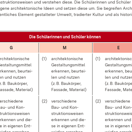
struk­ti­ons­wei­sen und ver­ste­hen die­se. Die Schü­le­rin­nen und Schü­ler 
ge­ne ar­chi­tek­to­ni­sche Ide­en und set­zen die­se um. Sie be­grei­fen Ar­chi
nt­li­ches Ele­ment ge­stal­te­ter Um­welt, tra­dier­ter Kul­tur und als his­to­r
Die Schü­le­rin­nen und Schü­ler kön­nen
G
M
E
r­chi­tek­to­ni­sche
(1)
ar­chi­tek­to­ni­sche
(1)
ar­chi­tek­to­ni­
e­stal­tungs­mit­tel
Ge­stal­tungs­mit­tel
Ge­stal­tungs­mi
r­ken­nen, be­ur­tei­
er­ken­nen, be­ur­tei­
er­ken­nen, be­ur
en und nut­zen
len und nut­zen
len und nut­ze
z. B. Bau­kör­per,
(z. B. Bau­kör­per,
(z. B. Bau­kör­pe
as­sa­de, Ma­te­ri­al)
Fas­sa­de, Ma­te­ri­al)
Fas­sa­de, Ma­te­
er­schie­de­ne
(2)
ver­schie­de­ne
(2)
ver­schie­de­ne
au- und Kon­
Bau- und Kon­
Bau- und Kon­
truk­ti­ons­wei­sen
struk­ti­ons­wei­sen
struk­ti­ons­wei
r­ken­nen und die­
er­ken­nen und die­
er­ken­nen und
e in ei­ge­nen Ent­
se in ei­ge­nen Ent­
se in ei­ge­nen 