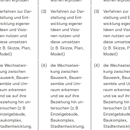
ür­fen er­pro­ben
wür­fen er­pro­ben
wür­fen er­pro­
er­fah­ren zur Dar­
(3)
Ver­fah­ren zur Dar­
(3)
Ver­fah­ren zur
tel­lung und Ent­
stel­lung und Ent­
stel­lung und E
ick­lung ei­ge­ner
wick­lung ei­ge­ner
wick­lung ei­ge
de­en und Vi­sio­
Ide­en und Vi­sio­
Ide­en und Vi­si
en nut­zen und
nen nut­zen und
nen nut­zen u
ie­se um­set­zen
die­se um­set­zen
die­se um­set­z
z. B. Skiz­ze, Plan,
(z. B. Skiz­ze, Plan,
(z. B. Skiz­ze, 
o­dell)
Mo­dell)
Mo­dell)
ie Wech­sel­wir­
(4)
die Wech­sel­wir­
(4)
die Wech­sel­wi
ung zwi­schen
kung zwi­schen
kung zwi­sche
au­werk, Bau­en­
Bau­werk, Bau­en­
Bau­werk, Bau­
em­ble und Um­
sem­ble und Um­
sem­ble und U
aum er­ken­nen
raum er­ken­nen
raum er­ken­ne
nd sie auf ih­re
und sie auf ih­re
und sie auf ih­
e­zie­hung hin un­
Be­zie­hung hin un­
Be­zie­hung hin
er­su­chen (z. B.
ter­su­chen (z. B.
ter­su­chen (z. 
in­zel­ge­bäu­de,
Ein­zel­ge­bäu­de,
Ein­zel­ge­bäu­de
au­kom­plex,
Bau­kom­plex,
Bau­kom­plex,
tadt­ent­wick­lung,
Stadt­ent­wick­lung,
Stadt­ent­wick­