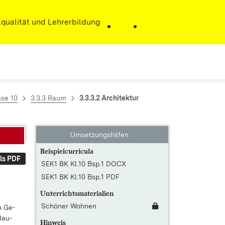
r)
qualität und Lehrerbildung
sse 10
3.3.3 Raum
3.3.3.2 Architektur
Umsetzungshilfen
Beispielcurricula
ls PDF
SEK1 BK Kl.10 Bsp.1 DOCX
SEK1 BK Kl.10 Bsp.1 PDF
Unterrichtsmaterialien
Schöner Wohnen
en Ge­
 Bau-
Hinweis