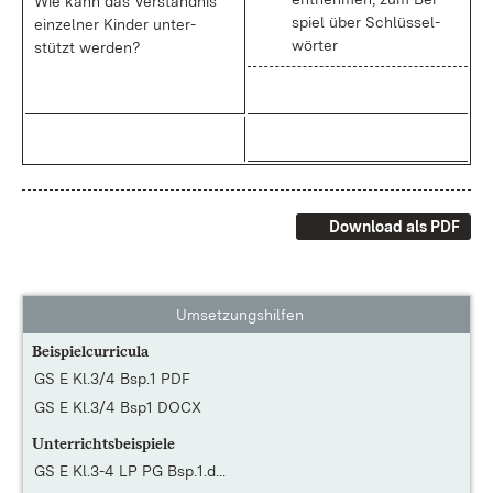
Wie kann das Ver­ständ­nis
spiel über Schlüs­sel­
ein­zel­ner Kin­der un­ter­
wör­ter
stützt wer­den?
Download als PDF
Umsetzungshilfen
Beispielcurricula
GS E Kl.3/4 Bsp.1 PDF
GS E Kl.3/4 Bsp1 DOCX
Unterrichtsbeispiele
GS E Kl.3-4 LP PG Bsp.1.d...