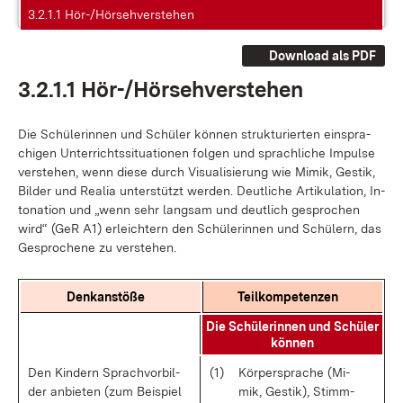
3.2.1.1 Hör-/Hörsehverstehen
Download als PDF
3.2.1.1 Hör-/Hör­seh­ver­ste­hen
Die Schü­le­rin­nen und Schü­ler kön­nen struk­tu­rier­ten ein­spra­
chi­gen Un­ter­richts­si­tua­tio­nen fol­gen und sprach­li­che Im­pul­se
ver­ste­hen, wenn die­se durch Vi­sua­li­sie­rung wie Mi­mik, Ges­tik,
Bil­der und Rea­lia un­ter­stützt wer­den. Deut­li­che Ar­ti­ku­la­ti­on, In­
to­na­ti­on und „wenn sehr lang­sam und deut­lich ge­spro­chen
wird“ (GeR A1) er­leich­tern den Schü­le­rin­nen und Schü­lern, das
Ge­spro­che­ne zu ver­ste­hen.
Denk­an­stö­ße
Teil­kom­pe­ten­zen
Die Schü­le­rin­nen und Schü­ler
kön­nen
Den Kin­dern Sprach­vor­bil­
(1)
Kör­per­spra­che (Mi­
der an­bie­ten (zum Bei­spiel
mik, Ges­tik), Stimm­