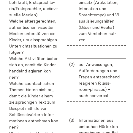
Lehr­kraft, Erst­sprach­le­
ein­satz (Ar­ti­ku­la­ti­on,
rin/Erst­sprach­ler, au­dio­vi­
In­to­na­ti­on und
su­el­le Me­di­en)
Sprechtem­po) und Vi­
Wel­che al­ters­ge­rech­ten,
sua­li­sie­rungs­hil­fen
au­then­ti­schen vi­su­el­len
(Bil­der und Rea­lia)
Me­di­en un­ter­stüt­zen die
zum Ver­ste­hen nut­
Kin­der, um ein­spra­chi­gen
zen
Un­ter­richts­si­tua­tio­nen zu
fol­gen?
Wel­che Ak­ti­vi­tä­ten bie­ten
(2)
auf An­wei­sun­gen,
sich an, da­mit die Kin­der
Auf­for­de­run­gen und
han­delnd agie­ren kön­
Fra­gen ent­spre­chend
nen?
re­agie­ren (class­
Wel­che sach­fach­li­chen
room-phra­ses) –
The­men bie­ten sich an,
auch non­ver­bal
da­mit die Kin­der ei­nem
ziel­spra­chi­gen Text zum
Bei­spiel mit­hil­fe von
Schlüs­sel­wör­tern In­for­
(3)
In­for­ma­tio­nen aus
ma­tio­nen ent­neh­men kön­
ein­fa­chen Hör­tex­ten
nen?
ent­neh­men, zum Bei­