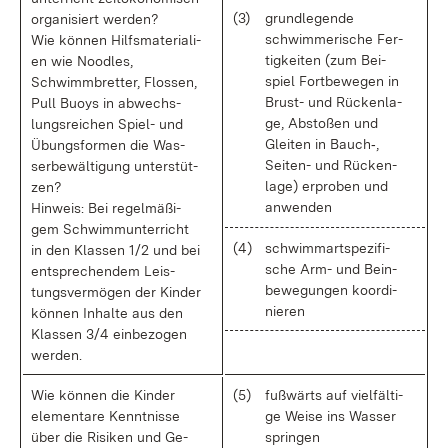
(3)
grund­le­gen­de
or­ga­ni­siert wer­den?
schwim­me­ri­sche Fer­
Wie kön­nen Hilfs­ma­te­ria­li­
tig­kei­ten (zum Bei­
en wie Nood­les,
spiel Fort­be­we­gen in
Schwimm­bret­ter, Flos­sen,
Brust- und Rü­cken­la­
Pull Buoys in ab­wechs­
ge, Ab­sto­ßen und
lungs­rei­chen Spiel- und
Glei­ten in Bauch‑,
Übungs­for­men die Was­
Sei­ten- und Rü­cken­
ser­be­wäl­ti­gung un­ter­stüt­
la­ge) er­pro­ben und
zen?
an­wen­den
Hin­weis: Bei re­gel­mä­ßi­
gem Schwimm­un­ter­richt
(4)
schwimmart­spe­zi­fi­
in den Klas­sen 1/2 und bei
sche Arm- und Bein­
ent­spre­chen­dem Leis­
be­we­gun­gen ko­or­di­
tungs­ver­mö­gen der Kin­der
nie­ren
kön­nen In­hal­te aus den
Klas­sen 3/4 ein­be­zo­gen
wer­den.
Wie kön­nen die Kin­der
(5)
fuß­wärts auf viel­fäl­ti­
ele­men­ta­re Kennt­nis­se
ge Wei­se ins Was­ser
über die Ri­si­ken und Ge­
sprin­gen