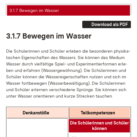
3.1.7 Bewegen im Wasser
Download als PDF
3.1.7 Be­we­gen im Was­ser
Die Schü­le­rin­nen und Schü­ler er­le­ben die be­son­de­ren phy­si­ka­
li­schen Ei­gen­schaf­ten des Was­sers. Sie kön­nen das Me­di­um
Was­ser durch viel­fäl­ti­ge Spiel- und Ex­pe­ri­men­tier­for­men er­le­
ben und er­fah­ren (Was­ser­ge­wöh­nung). Die Schü­le­rin­nen und
Schü­ler kön­nen die Was­ser­ei­gen­schaf­ten nut­zen und sich im
Was­ser fort­be­we­gen (Was­ser­be­wäl­ti­gung). Die Schü­le­rin­nen
und Schü­ler er­ler­nen ver­schie­de­ne Sprün­ge. Sie kön­nen sich
un­ter Was­ser ori­en­tie­ren und kur­ze Stre­cken tau­chen.
Denk­an­stö­ße
Teil­kom­pe­ten­zen
Die Schü­le­rin­nen und Schü­ler
kön­nen