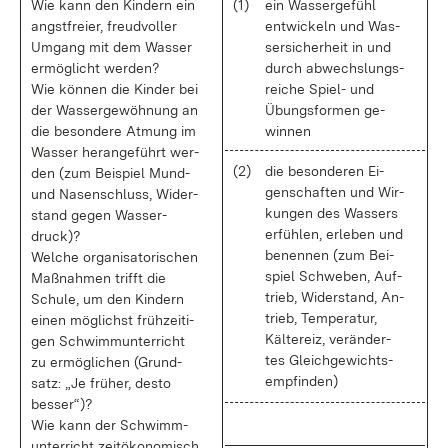
Wie kann den Kin­dern ein
(1)
ein Was­ser­ge­fühl
angst­frei­er, freud­vol­ler
ent­wi­ckeln und Was­
Um­gang mit dem Was­ser
ser­si­cher­heit in und
er­mög­licht wer­den?
durch ab­wechs­lungs­
Wie kön­nen die Kin­der bei
rei­che Spiel- und
der Was­ser­ge­wöh­nung an
Übungs­for­men ge­
die be­son­de­re At­mung im
win­nen
Was­ser her­an­ge­führt wer­
(2)
die be­son­de­ren Ei­
den (zum Bei­spiel Mund-
gen­schaf­ten und Wir­
und Na­sen­schluss, Wi­der­
kun­gen des Was­sers
stand ge­gen Was­ser­
er­füh­len, er­le­ben und
druck)?
be­nen­nen (zum Bei­
Wel­che or­ga­ni­sa­to­ri­schen
spiel Schwe­ben, Auf­
Maß­nah­men trifft die
trieb, Wi­der­stand, An­
Schu­le, um den Kin­dern
trieb, Tem­pe­ra­tur,
ei­nen mög­lichst früh­zei­ti­
Käl­te­reiz, ver­än­der­
gen Schwimm­un­ter­richt
tes Gleich­ge­wichts­
zu er­mög­li­chen (Grund­
emp­fin­den)
satz: „Je frü­her, des­to
bes­ser“)?
Wie kann der Schwimm­
un­ter­richt zeit­öko­no­misch