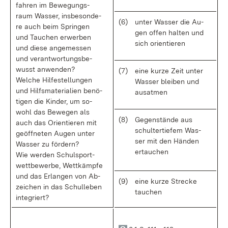
fah­ren im Be­we­gungs­
raum Was­ser, ins­be­son­de­
(6)
un­ter Was­ser die Au­
re auch beim Sprin­gen
gen of­fen hal­ten und
und Tau­chen er­wer­ben
sich ori­en­tie­ren
und die­se an­ge­mes­sen
und ver­ant­wor­tungs­be­
wusst an­wen­den?
(7)
ei­ne kur­ze Zeit un­ter
Wel­che Hil­fe­stel­lun­gen
Was­ser blei­ben und
und Hilfs­ma­te­ria­li­en be­nö­
aus­at­men
ti­gen die Kin­der, um so­
wohl das Be­we­gen als
(8)
Ge­gen­stän­de aus
auch das Ori­en­tie­ren mit
schul­ter­tie­fem Was­
ge­öff­ne­ten Au­gen un­ter
ser mit den Hän­den
Was­ser zu för­dern?
er­tau­chen
Wie wer­den Schul­sport­
wett­be­wer­be, Wett­kämp­fe
und das Er­lan­gen von Ab­
(9)
ei­ne kur­ze Stre­cke
zei­chen in das Schul­le­ben
tau­chen
in­te­griert?