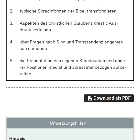
2.
ty­pi­sche Sprach­for­men der Bi­bel trans­for­mie­ren
3.
As­pek­ten des christ­li­chen Glau­bens krea­tiv Aus­
druck ver­lei­hen
4.
über Fra­gen nach Sinn und Tran­szen­denz an­ge­mes­
sen spre­chen
5.
die Prä­sen­ta­ti­on des ei­ge­nen Stand­punkts und an­de­
rer Po­si­tio­nen me­di­al und adres­sa­ten­be­zo­gen auf­be­
rei­ten
Download als PDF
Umsetzungshilfen
Hinweis