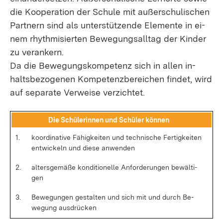
die Ko­ope­ra­ti­on der Schu­le mit au­ßer­schu­li­schen
Part­nern sind als un­ter­stüt­zen­de Ele­men­te in ei­
nem rhyth­mi­sier­ten Be­we­gungs­all­tag der Kin­der
zu ver­an­kern.
Da die Be­we­gungs­kom­pe­tenz sich in al­len in­
halts­be­zo­ge­nen Kom­pe­tenz­be­rei­chen fin­det, wird
auf se­pa­ra­te Ver­wei­se ver­zich­tet.
Die Schü­le­rin­nen und Schü­ler kön­nen
1.
ko­or­di­na­ti­ve Fä­hig­kei­ten und tech­ni­sche Fer­tig­kei­ten
ent­wi­ckeln und die­se an­wen­den
2.
al­ters­ge­mä­ße kon­di­tio­nel­le An­for­de­run­gen be­wäl­ti­
gen
3.
Be­we­gun­gen ge­stal­ten und sich mit und durch Be­
we­gung aus­drü­cken