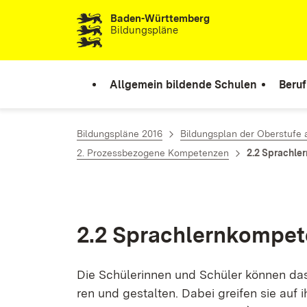
Baden-Württemberg
Zum Inhalt springen
Bildungspläne
Allgemein bildende Schulen
Beruf
Bildungspläne 2016
Bildungsplan der Oberstufe
2. Prozessbezogene Kompetenzen
2.2 Sprachle
2.2 Sprach­lern­kom­pe­
Die Schü­le­rin­nen und Schü­ler kön­nen das
ren und ge­stal­ten. Da­bei grei­fen sie auf i