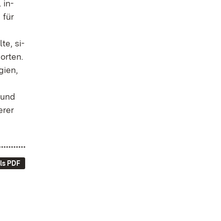
 in­
 für
­te, si­
or­ten.
i­en,
e und
­rer
ls PDF