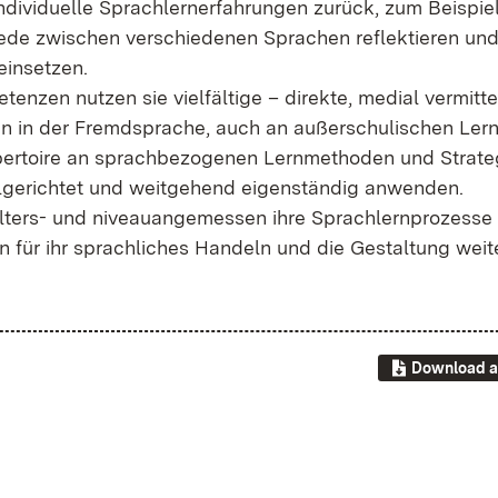
­vi­du­el­le Sprach­lern­er­fah­run­gen zu­rück, zum Bei­spiel
­de zwi­schen ver­schie­de­nen Spra­chen re­flek­tie­ren und
in­set­zen.
en­zen nut­zen sie viel­fäl­ti­ge – di­rek­te, me­di­al ver­mit­tel
en in der Fremd­spra­che, auch an au­ßer­schu­li­schen Lern­
er­toire an sprach­be­zo­ge­nen Lern­me­tho­den und Stra­te­g
iel­ge­rich­tet und weit­ge­hend ei­gen­stän­dig an­wen­den.
­ters- und ni­veau­an­ge­mes­sen ih­re Sprach­lern­pro­zes­s
n für ihr sprach­li­ches Han­deln und die Ge­stal­tung wei­te
Download a