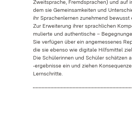
Zweit­spra­che, Fremd­spra­chen) und auf in­di
dem sie Ge­mein­sam­kei­ten und Un­ter­schie
ihr Spra­chen­ler­nen zu­neh­mend be­wusst e
Zur Er­wei­te­rung ih­rer sprach­li­chen Kom­pe­t
mu­lier­te und au­then­ti­sche – Be­geg­nun­g
Sie ver­fü­gen über ein an­ge­mes­se­nes Re­p
die sie eben­so wie di­gi­ta­le Hilfs­mit­tel z
Die Schü­le­rin­nen und Schü­ler schät­zen al
‑er­geb­nis­se ein und zie­hen Kon­se­quen­ze
Lern­schrit­te.