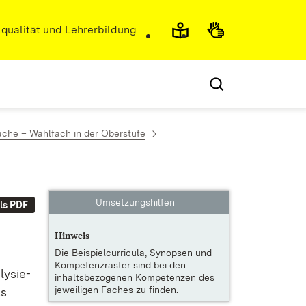
r)
qualität und Lehrerbildung
ache – Wahlfach in der Oberstufe
Umsetzungshilfen
ls PDF
Hinweis
Die
Beispielcurricula, Synopsen und
Kompetenzraster
sind bei den
ly­sie­
inhaltsbezogenen Kompetenzen des
jeweiligen Faches zu finden.
ls