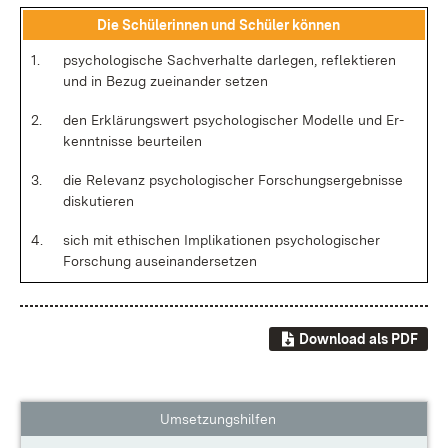
Die Schü­le­rin­nen und Schü­ler kön­nen
1.
psy­cho­lo­gi­sche Sach­ver­hal­te dar­le­gen, re­flek­tie­ren
und in Be­zug zu­ein­an­der set­zen
2.
den Er­klä­rungs­wert psy­cho­lo­gi­scher Mo­del­le und Er­
kennt­nis­se be­ur­tei­len
3.
die Re­le­vanz psy­cho­lo­gi­scher For­schungs­er­geb­nis­se
dis­ku­tie­ren
4.
sich mit ethi­schen Im­pli­ka­tio­nen psy­cho­lo­gi­scher
For­schung aus­ein­an­der­set­zen
Download als PDF
Umsetzungshilfen