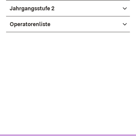
Jahr­gangs­stu­fe 2
Ope­ra­to­ren­lis­te