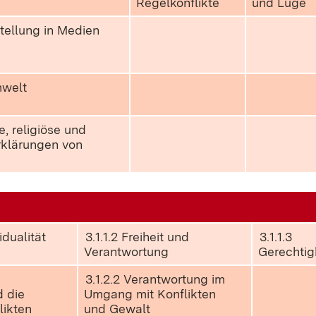
Regelkonflikte
und Lüge
stellung in Medien
mwelt
e, religiöse und
rklärungen von
vidualität
3.1.1.2 Freiheit und
3.1.1.3
Verantwortung
Gerechtig
3.1.2.2 Verantwortung im
 die
Umgang mit Konflikten
likten
und Gewalt