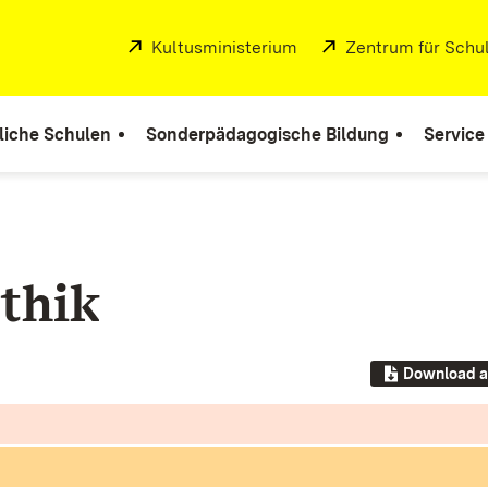
Extern:
Kultusministerium
(Öffnet in neuem Fenste
Extern:
Zentrum für Schul
liche Schulen
Sonderpädagogische Bildung
Service
thik
Download a