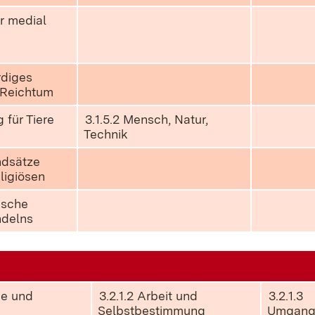
er medial
rdiges
 Reichtum
 für Tiere
3.1.5.2 Mensch, Natur,
Technik
ndsätze
ligiösen
lische
ndelns
ebe und
3.2.1.2 Arbeit und
3.2.1.3
Selbstbestimmung
Umgan