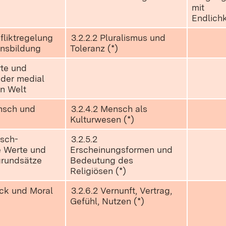
mit
Endlichk
nfliktregelung
3.2.2.2 Pluralismus und
ensbildung
Toleranz (*)
rte und
 der medial
en Welt
ensch und
3.2.4.2 Mensch als
Kulturwesen (*)
isch-
3.2.5.2
e Werte und
Erscheinungsformen und
rundsätze
Bedeutung des
Religiösen (*)
ück und Moral
3.2.6.2 Vernunft, Vertrag,
Gefühl, Nutzen (*)