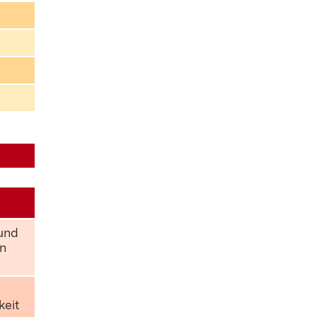
 und
n
keit