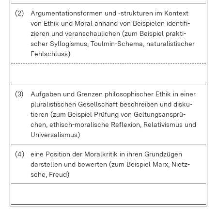
(2)
Ar­gu­men­ta­ti­ons­for­men und ‑struk­tu­ren im Kon­text
von Ethik und Mo­ral an­hand von Bei­spie­len iden­ti­fi­
zie­ren und ver­an­schau­li­chen (zum Bei­spiel prak­ti­
scher Syl­lo­gis­mus, Toul­min-Sche­ma, na­tu­ra­lis­ti­scher
Fehl­schluss)
(3)
Auf­ga­ben und Gren­zen phi­lo­so­phi­scher Ethik in ei­ner
plu­ra­lis­ti­schen Ge­sell­schaft be­schrei­ben und dis­ku­
tie­ren (zum Bei­spiel Prü­fung von Gel­tungs­an­sprü­
chen, ethisch-mo­ra­li­sche Re­fle­xi­on, Re­la­ti­vis­mus und
Uni­ver­sa­lis­mus)
(4)
ei­ne Po­si­ti­on der Mo­ral­kri­tik in ih­ren Grund­zü­gen
dar­stel­len und be­wer­ten (zum Bei­spiel Marx, Nietz­
sche, Freud)