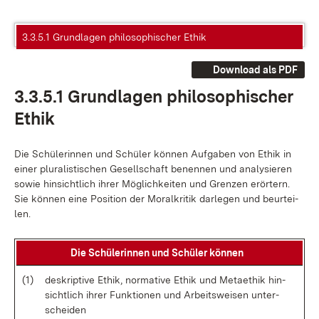
3.3.5.1 Grundlagen philosophischer Ethik
Download als PDF
3.3.5.1 Grund­la­gen phi­lo­so­phi­scher
Ethik
Die Schü­le­rin­nen und Schü­ler kön­nen Auf­ga­ben von Ethik in
ei­ner plu­ra­lis­ti­schen Ge­sell­schaft be­nen­nen und ana­ly­sie­ren
so­wie hin­sicht­lich ih­rer Mög­lich­kei­ten und Gren­zen er­ör­tern.
Sie kön­nen ei­ne Po­si­ti­on der Mo­ral­kri­tik dar­le­gen und be­ur­tei­
len.
Die Schü­le­rin­nen und Schü­ler kön­nen
(1)
de­skrip­ti­ve Ethik, nor­ma­ti­ve Ethik und Me­tae­thik hin­
sicht­lich ih­rer Funk­tio­nen und Ar­beits­wei­sen un­ter­
schei­den