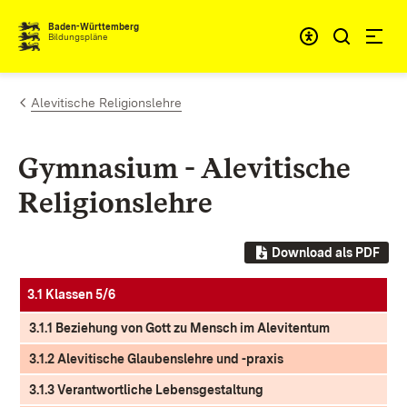
Zum Inhalt springen
Baden-Württemberg
Bildungspläne
Alevitische Religionslehre
Gymnasium - Alevitische
Religionslehre
Download als PDF
3.1 Klassen 5/6
3.1.1 Beziehung von Gott zu Mensch im Alevitentum
3.1.2 Alevitische Glaubenslehre und -praxis
3.1.3 Verantwortliche Lebensgestaltung