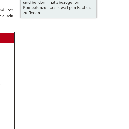
sind bei den inhaltsbezogenen
Kompetenzen des jeweiligen Faches
und über­
zu finden.
m
aus­ein­
l­
i­
e
l­