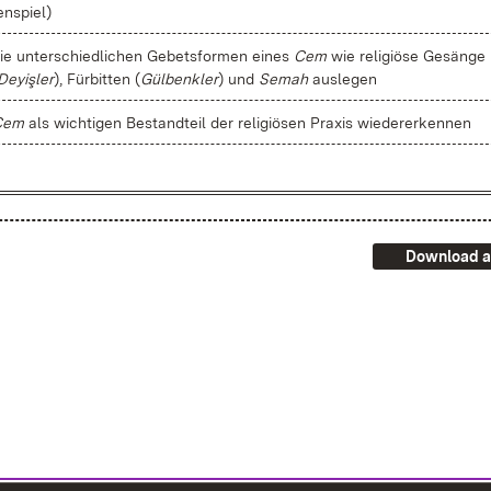
en­spiel)
ie un­ter­schied­li­chen Ge­bets­for­men ei­nes
Cem
wie re­li­giö­se Ge­sän­ge
Dey­iş­ler
), Für­bit­ten (
Gül­benk­ler
) und
Se­mah
aus­le­gen
Cem
als wich­ti­gen Be­stand­teil der re­li­giö­sen Pra­xis wie­der­er­ken­nen
Download a