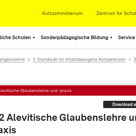
Extern:
Kultusministerium
(Öffnet in neuem Fenste
Extern:
Zentrum für Schul
liche Schulen
Sonderpädagogische Bildung
Service
eligionslehre
3. Standards für inhaltsbezogene Kompetenzen
3
Alevitische Glaubenslehre und -praxis
Download a
.2 Ale­vi­ti­sche Glau­bens­leh­re 
a­xis