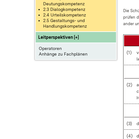
Deutungskompetenz
2.3 Dialogkompetenz
Die Schü
2.4 Urteilskompetenz
prü­fen d
2.5 Gestaltungs- und
an­der un
Handlungskompetenz
Leitperspektiven [+]
Operatoren
(1)
v
Anhänge zu Fachplänen
l
(2)
a
c
H
(3)
d
(4)
d