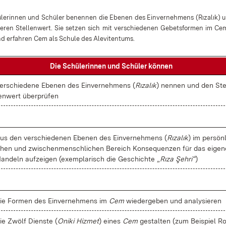
­le­rin­nen und Schü­ler be­nen­nen die Ebe­nen des Ein­ver­neh­mens (
Rızalık
) 
e­ren Stel­len­wert. Sie set­zen sich mit ver­schie­de­nen Ge­bets­for­men im
Ce
d er­fah­ren
Cem
als Schu­le des Ale­vi­ten­tums.
Die Schü­le­rin­nen und Schü­ler kön­nen
er­schie­de­ne Ebe­nen des Ein­ver­neh­mens (
Rızalık
) nen­nen und den Ste
en­wert über­prü­fen
us den ver­schie­de­nen Ebe­nen des Ein­ver­neh­mens (
Rızalık
) im per­sön­l
hen und zwi­schen­mensch­li­chen Be­reich Kon­se­quen­zen für das ei­ge­n
an­deln auf­zei­gen (ex­em­pla­risch die Ge­schich­te „
Rıza Şeh­ri“
)
ie For­men des Ein­ver­neh­mens im
Cem
wie­der­ge­ben und ana­ly­sie­ren
ie Zwölf Diens­te (
Oni­ki Hiz­met
) ei­nes
Cem
ge­stal­ten (zum Bei­spiel Ro