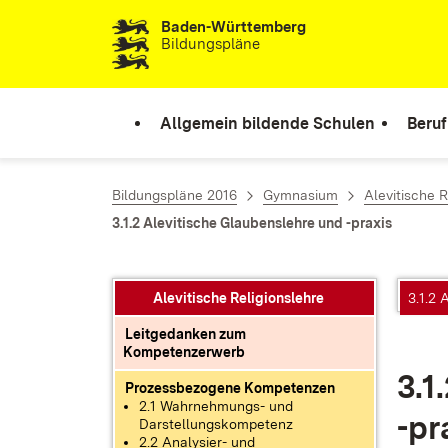
Baden-Württemberg
Zum Inhalt springen
Bildungspläne
Allgemein bildende Schulen
Beruf
Bildungspläne 2016
Gymnasium
Alevitische R
3.1.2 Alevitische Glaubenslehre und -praxis
Alevitische Religionslehre
3.1.2 
Leitgedanken zum
Kompetenzerwerb
3.1
Prozessbezogene Kompetenzen
2.1 Wahrnehmungs- und
-pr
Darstellungskompetenz
2.2 Analysier- und