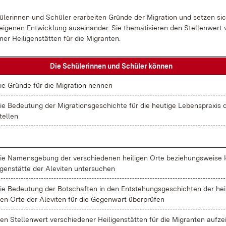
­le­rin­nen und Schü­ler er­ar­bei­ten Grün­de der Mi­gra­ti­on und set­zen si
i­ge­nen Ent­wick­lung aus­ein­an­der. Sie the­ma­ti­sie­ren den Stel­len­wert 
ner Hei­li­gen­stät­ten für die Mi­gran­ten.
Die Schü­le­rin­nen und Schü­ler kön­nen
ie Grün­de für die Mi­gra­ti­on nen­nen
ie Be­deu­tung der Mi­gra­ti­ons­ge­schich­te für die heu­ti­ge Le­bens­pra­xis 
tel­len
ie Na­mens­ge­bung der ver­schie­de­nen hei­li­gen Or­te be­zie­hungs­wei­se 
i­gen­stät­te der Ale­vi­ten un­ter­su­chen
ie Be­deu­tung der Bot­schaf­ten in den Ent­ste­hungs­ge­schich­ten der hei­l
en Or­te der Ale­vi­ten für die Ge­gen­wart über­prü­fen
en Stel­len­wert ver­schie­de­ner Hei­li­gen­stät­ten für die Mi­gran­ten auf­ze