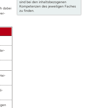
sind bei den inhaltsbezogenen
Kompetenzen des jeweiligen Faches
ch da­bei
zu finden.
ver­
dar­
Hei­
i­
i­gen