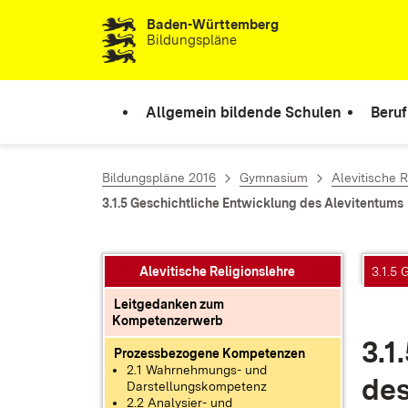
Baden-Württemberg
Zum Inhalt springen
Bildungspläne
Allgemein bildende Schulen
Beruf
Bildungspläne 2016
Gymnasium
Alevitische R
3.1.5 Geschichtliche Entwicklung des Alevitentums
Alevitische Religionslehre
3.1.5
Leitgedanken zum
Kompetenzerwerb
3.1
Prozessbezogene Kompetenzen
2.1 Wahrnehmungs- und
des
Darstellungskompetenz
2.2 Analysier- und