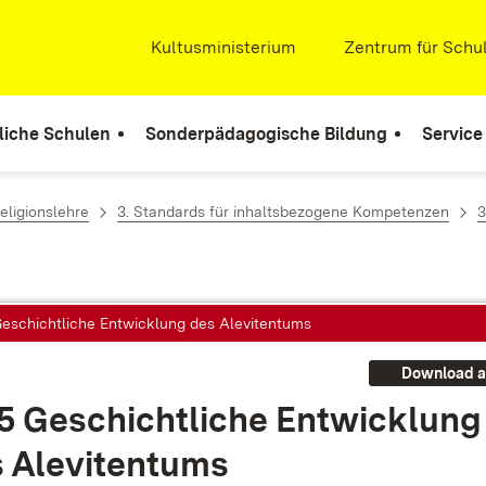
Extern:
Kultusministerium
(Öffnet in neuem Fenste
Extern:
Zentrum für Schul
liche Schulen
Sonderpädagogische Bildung
Service
eligionslehre
3. Standards für inhaltsbezogene Kompetenzen
3
 Geschichtliche Entwicklung des Alevitentums
Download a
.5 Ge­schicht­li­che Ent­wick­lung
 Ale­vi­ten­tums