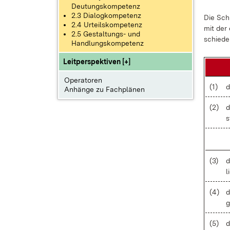
Deutungskompetenz
2.3 Dialogkompetenz
Die Schü
2.4 Urteilskompetenz
mit der e
2.5 Gestaltungs- und
schie­de­
Handlungskompetenz
Leitperspektiven [+]
Operatoren
(1)
d
Anhänge zu Fachplänen
(2)
d
s
(3)
d
l
(4)
d
g
(5)
d