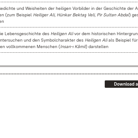
e­dich­te und Weis­hei­ten der hei­li­gen Vor­bil­der in der Ge­schich­te der Al
en (zum Bei­spiel
Hei­li­ger Ali, Hün­kar Bek­taş Ve­li, Pir Sul­tan Ab­dal
) ge­
en
ie Le­bens­ge­schich­te des
Hei­li­gen Ali
vor dem his­to­ri­schen Hin­ter­gru
n­ter­su­chen und den Sym­bol­cha­rak­ter des
Hei­li­gen Ali
als Bei­spiel für
en voll­kom­me­nen Men­schen (
In­san-ı Kâ­mil
) dar­stel­len
Download a