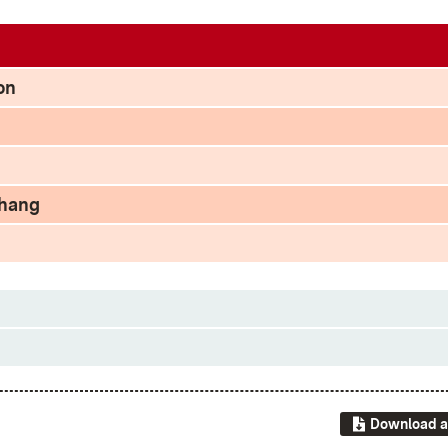
on
nhang
Download a