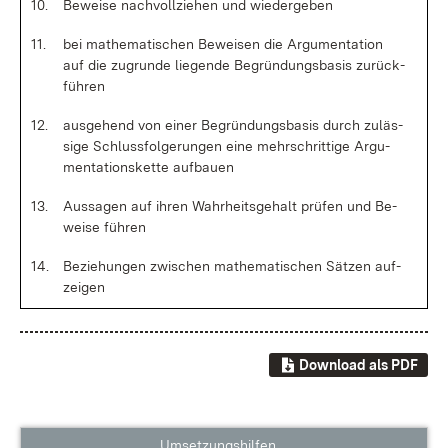
10.
Be­wei­se nach­voll­zie­hen und wie­der­ge­ben
11.
bei ma­the­ma­ti­schen Be­wei­sen die Ar­gu­men­ta­ti­on
auf die zu­grun­de lie­gen­de Be­grün­dungs­ba­sis zu­rück­
füh­ren
12.
aus­ge­hend von ei­ner Be­grün­dungs­ba­sis durch zu­läs­
si­ge Schluss­fol­ge­run­gen ei­ne mehr­schrit­ti­ge Ar­gu­
men­ta­ti­ons­ket­te auf­bau­en
13.
Aus­sa­gen auf ih­ren Wahr­heits­ge­halt prü­fen und Be­
wei­se füh­ren
14.
Be­zie­hun­gen zwi­schen ma­the­ma­ti­schen Sät­zen auf­
zei­gen
Download als PDF
Umsetzungshilfen