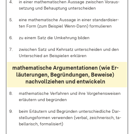
4.
in ei­ner ma­the­ma­ti­schen Aus­sa­ge zwi­schen Vor­aus­
set­zung und Be­haup­tung un­ter­schei­den
5.
ei­ne ma­the­ma­ti­sche Aus­sa­ge in ei­ner stan­dar­di­sier­
ten Form (zum Bei­spiel Wen­n-Dann) for­mu­lie­ren
6.
zu ei­nem Satz die Um­keh­rung bil­den
7.
zwi­schen Satz und Kehr­satz un­ter­schei­den und den
Un­ter­schied an Bei­spie­len er­klä­ren
ma­the­ma­ti­sche Ar­gu­men­ta­tio­nen (wie Er­
läu­te­run­gen, Be­grün­dun­gen, Be­wei­se)
nach­voll­zie­hen und ent­wi­ckeln
8.
ma­the­ma­ti­sche Ver­fah­ren und ih­re Vor­ge­hens­wei­sen
er­läu­tern und be­grün­den
9.
beim Er­läu­tern und Be­grün­den un­ter­schied­li­che Dar­
stel­lungs­for­men ver­wen­den (ver­bal, zeich­ne­risch, ta­
bel­la­risch, for­ma­li­siert)