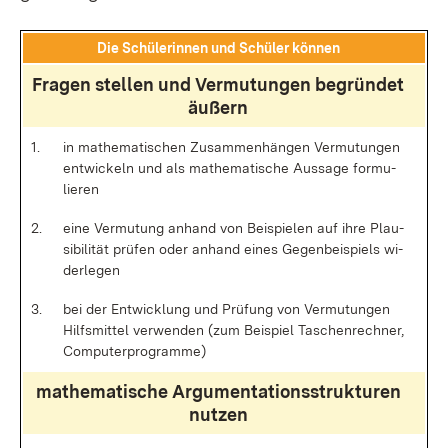
Die Schü­le­rin­nen und Schü­ler kön­nen
Fra­gen stel­len und Ver­mu­tun­gen be­grün­det
äu­ßern
1.
in ma­the­ma­ti­schen Zu­sam­men­hän­gen Ver­mu­tun­gen
ent­wi­ckeln und als ma­the­ma­ti­sche Aus­sa­ge for­mu­
lie­ren
2.
ei­ne Ver­mu­tung an­hand von Bei­spie­len auf ih­re Plau­
si­bi­li­tät prü­fen oder an­hand ei­nes Ge­gen­bei­spiels wi­
der­le­gen
3.
bei der Ent­wick­lung und Prü­fung von Ver­mu­tun­gen
Hilfs­mit­tel ver­wen­den (zum Bei­spiel Ta­schen­rech­ner,
Com­pu­ter­pro­gram­me)
ma­the­ma­ti­sche Ar­gu­men­ta­ti­ons­struk­tu­ren
nut­zen