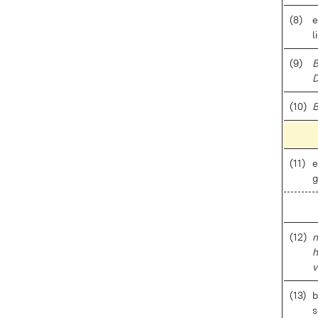
(8)
e
l
(9)
B
D
(10)
B
(11)
e
g
(12)
n
h
v
(13)
b
s