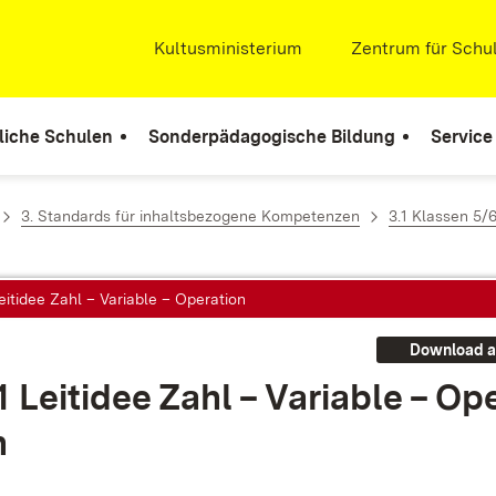
Extern:
Kultusministerium
(Öffnet in neuem Fenste
Extern:
Zentrum für Schul
liche Schulen
Sonderpädagogische Bildung
Service
3. Standards für inhaltsbezogene Kompetenzen
3.1 Klassen 5/
Leitidee Zahl – Variable – Operation
Download a
1 Leit­idee Zahl – Va­ria­ble – Ope
n