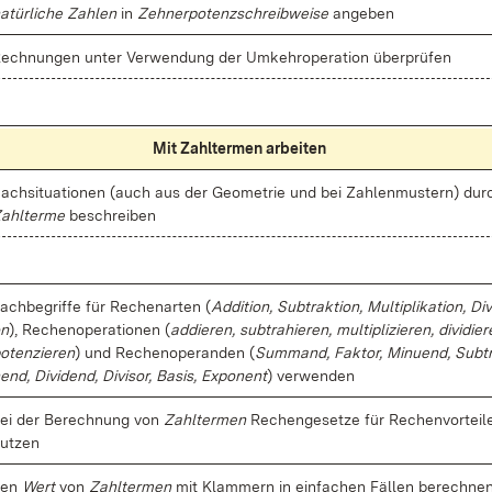
a­tür­li­che Zah­len
in
Zeh­ner­po­tenz­schreib­wei­se
an­ge­ben
ech­nun­gen un­ter Ver­wen­dung der Um­keh­r­ope­ra­ti­on über­prü­fen
Mit Zahl­ter­men ar­bei­ten
ach­si­tua­tio­nen (auch aus der Geo­me­trie und bei Zah­len­mus­tern) dur
ahl­ter­me
be­schrei­ben
ach­be­grif­fe für Re­chen­ar­ten (
Ad­di­ti­on, Sub­trak­ti­on, Mul­ti­pli­ka­ti­on, Di­vi
n
), Re­chen­ope­ra­tio­nen (
ad­die­ren, sub­tra­hie­ren, mul­ti­pli­zie­ren, di­vi­die­
o­ten­zie­ren
) und Re­chen­ope­ran­den (
Sum­mand, Fak­tor, Mi­nu­end, Sub­t
end, Di­vi­dend, Di­vi­sor, Ba­sis, Ex­po­nent
) ver­wen­den
ei der Be­rech­nung von
Zahl­ter­men
Re­chen­ge­set­ze für Re­chen­vor­tei­l
ut­zen
den
Wert
von
Zahl­ter­men
mit Klam­mern in ein­fa­chen Fäl­len be­rech­nen