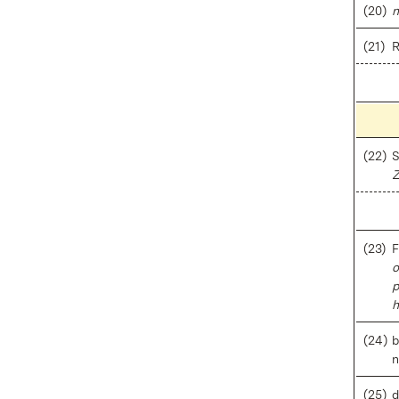
(20)
n
(21)
R
(22)
S
Z
(23)
F
o
p
h
(24)
b
n
(25)