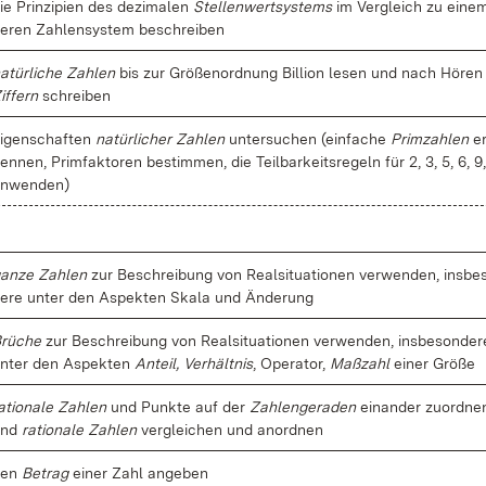
ie Prin­zi­pi­en des de­zi­ma­len
Stel­len­wert­sys­tems
im Ver­gleich zu ei­ne
e­ren Zah­len­sys­tem be­schrei­ben
a­tür­li­che Zah­len
bis zur Grö­ßen­ord­nung Bil­li­on le­sen und nach Hö­ren
if­fern
schrei­ben
i­gen­schaf­ten
na­tür­li­cher Zah­len
un­ter­su­chen (ein­fa­che
Prim­zah­len
er
en­nen, Prim­fak­to­ren be­stim­men, die Teil­bar­keits­re­geln für 2, 3, 5, 6, 9
n­wen­den)
an­ze Zah­len
zur Be­schrei­bung von Re­al­si­tua­tio­nen ver­wen­den, ins­be­
e­re un­ter den As­pek­ten Ska­la und Än­de­rung
rü­che
zur Be­schrei­bung von Re­al­si­tua­tio­nen ver­wen­den, ins­be­son­de­r
n­ter den As­pek­ten
An­teil, Ver­hält­nis
, Ope­ra­tor,
Maß­zahl
ei­ner Grö­ße
a­tio­na­le Zah­len
und Punk­te auf der
Zah­len­ge­ra­den
ein­an­der zu­ord­ne
und
ra­tio­na­le Zah­len
ver­glei­chen und an­ord­nen
den
Be­trag
ei­ner Zahl an­ge­ben