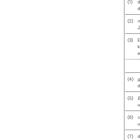
(1)
d
d
(2)
n
Z
(3)
E
k
a
(4)
g
d
(5)
B
u
(6)
r
(7)