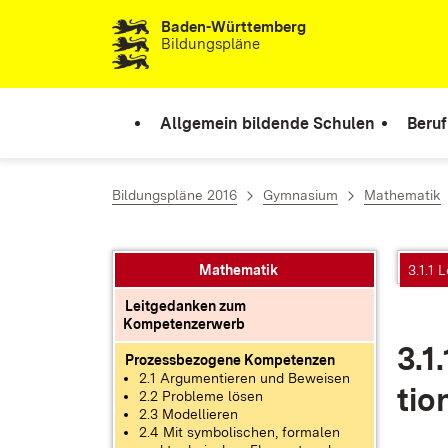
Baden-Württemberg
Zum Inhalt springen
Bildungspläne
Allgemein bildende Schulen
Beruf
Bildungspläne 2016
Gymnasium
Mathematik
Mathematik
3.1.1 
Leitgedanken zum
Kompetenzerwerb
3.1.
Prozessbezogene Kompetenzen
2.1 Argumentieren und Beweisen
ti­o
2.2 Probleme lösen
2.3 Modellieren
2.4 Mit symbolischen, formalen