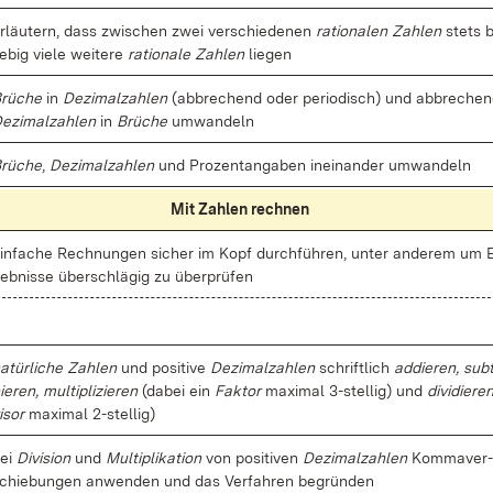
r­läu­tern, dass zwi­schen zwei ver­schie­de­nen
ra­tio­na­len Zah­len
stets 
ie­big vie­le wei­te­re
ra­tio­na­le Zah­len
lie­gen
rü­che
in
De­zi­mal­zah­len
(ab­bre­chend oder pe­ri­odisch) und ab­bre­chen
e­zi­mal­zah­len
in
Brü­che
um­wan­deln
rü­che
,
De­zi­mal­zah­len
und Pro­zent­an­ga­ben in­ein­an­der um­wan­deln
Mit Zah­len rech­nen
in­fa­che Rech­nun­gen si­cher im Kopf durch­füh­ren, un­ter an­de­rem um E
eb­nis­se über­schlä­gig zu über­prü­fen
a­tür­li­che Zah­len
und po­si­ti­ve
De­zi­mal­zah­len
schrift­lich
ad­die­ren, sub­
ie­ren, mul­ti­pli­zie­ren
(da­bei ein
Fak­tor
ma­xi­mal 3-stel­lig) und
di­vi­die­re
i­sor
ma­xi­mal 2-stel­lig)
ei
Di­vi­si­on
und
Mul­ti­pli­ka­ti­on
von po­si­ti­ven
De­zi­mal­zah­len
Kom­ma­ver­
chie­bun­gen an­wen­den und das Ver­fah­ren be­grün­den