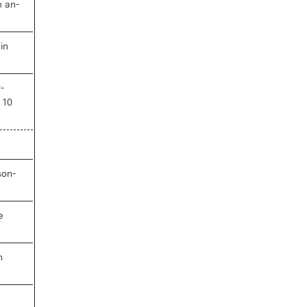
m an­
 in
­
, 10
son­
e
n