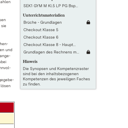
Zahlen
SEK1 GYM M Kl.5 LP PG Bsp...
Unterrichtsmaterialien
sen
Brüche - Grundlagen
 sie
Checkout Klasse 5
Checkout Klasse 6
chen­
Checkout Klasse 8 - Haupt...
­ben und
Grundlagen des Rechnens m...
 an­ge­
Hinweis
­bei
nn­vol­
Die
Synopsen und Kompetenzraster
sind bei den inhaltsbezogenen
Kompetenzen des jeweiligen Faches
ge­ge­be­
zu finden.
 lö­sen