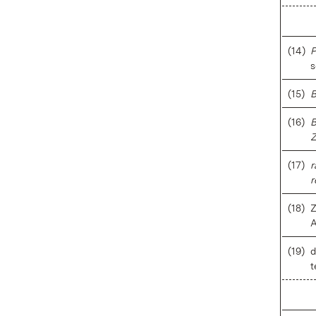
(14)
P
s
(15)
B
(16)
B
Z
(17)
r
r
(18)
Z
A
(19)
d
t