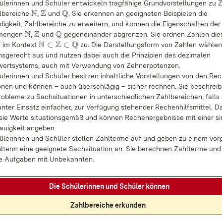
ülerinnen und Schüler entwickeln tragfähige Grundvorstellungen zu 
N
Z
Q
lbereiche
,
und
. Sie erkennen an geeigneten Beispielen die
N
Z
Q
igkeit, Zahlbereiche zu erweitern, und können die Eigenschaften der
N
Z
Q
mengen
,
und
gegeneinander abgrenzen. Sie ordnen Zahlen die
N
Z
Q
N
Z
Q
⊂
⊂
 im Kontext
zu. Die Darstellungsform von Zahlen wählen
N
⊂
Z
⊂
Q
onsgerecht aus und nutzen dabei auch die Prinzipien des dezimalen
wertsystems, auch mit Verwendung von Zehnerpotenzen.
­le­rin­nen und Schü­ler be­sit­zen in­halt­li­che Vor­stel­lun­gen von den Re­
io­nen und kön­nen – auch über­schlä­gig – si­cher rech­nen. Sie be­schrei
o­ble­me zu Sach­si­tua­tio­nen in un­ter­schied­li­chen Zahl­be­rei­chen, falls
­ter Ein­satz ein­fa­cher, zur Ver­fü­gung ste­hen­der Re­chen­hilfs­mit­tel. Da
ie Wer­te si­tua­ti­ons­ge­mäß und kön­nen Re­ch­en­er­geb­nis­se mit ei­ner si
u­ig­keit an­ge­ben.
­le­rin­nen und Schü­ler stel­len Zahl­ter­me auf und ge­ben zu ei­nem vor­
­term ei­ne ge­eig­ne­te Sach­si­tua­ti­on an. Sie be­rech­nen Zahl­ter­me und
he Auf­ga­ben mit Un­be­kann­ten.
Die Schü­le­rin­nen und Schü­ler kön­nen
Zahl­be­rei­che er­kun­den