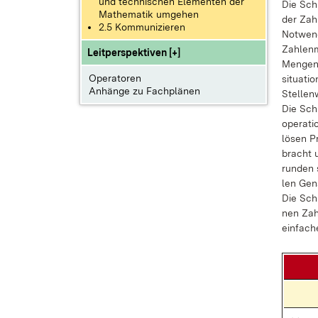
und technischen Elementen der
Die Sch
Mathematik umgehen
der Zah
2.5 Kommunizieren
Notwend
Zahlen
Leitperspektiven [+]
Mengen
Operatoren
situati
Anhänge zu Fachplänen
Stellen
Die Schü
ope­ra­t
lö­sen Pr
bracht un
run­den s
len Ge­na
Die Schü
nen Zahl
ein­fa­c