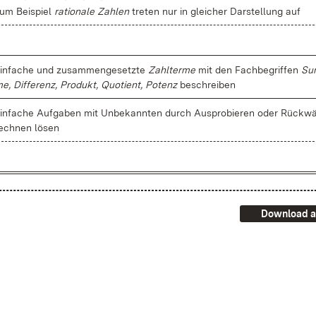
um Bei­spiel
ra­tio­na­le Zah­len
tre­ten nur in glei­cher Dar­stel­lung auf
in­fa­che und zu­sam­men­ge­setz­te
Zahl­ter­me
mit den Fach­be­grif­fen
Su
e, Dif­fe­renz, Pro­dukt, Quo­ti­ent, Po­tenz
be­schrei­ben
in­fa­che Auf­ga­ben mit Un­be­kann­ten durch Aus­pro­bie­ren oder Rück­wä
ech­nen lö­sen
Download a