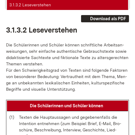
3.1.3.2 Leseverstehen
Download als PDF
3.1.3.2 Le­se­ver­ste­hen
Die Schü­le­rin­nen und Schü­ler kön­nen schrift­li­che Ar­beits­an­
wei­sun­gen, sehr ein­fa­che au­then­ti­sche Ge­brauchs­tex­te so­wie
di­dak­ti­sier­te Sach­t­ex­te und fik­tio­na­le Tex­te zu al­ters­ge­rech­ten
The­men ver­ste­hen.
Für den Schwie­rig­keits­grad von Tex­ten sind fol­gen­de Fak­to­ren
von be­son­de­rer Be­deu­tung: Ver­traut­heit mit dem The­ma, Men­
ge an un­be­kann­ten le­xi­ka­li­schen Ein­hei­ten, kul­tur­spe­zi­fi­sche
Be­grif­fe und vi­su­el­le Un­ter­stüt­zung.
Die Schü­le­rin­nen und Schü­ler kön­nen
(1)
Tex­ten die Haupt­aus­sa­gen und ge­ge­be­nen­falls die
In­ten­tion ent­neh­men (zum Bei­spiel Brief, E-Mail, Bro­
schü­re, Be­schrei­bung, In­ter­view, Ge­schich­te, Lied­