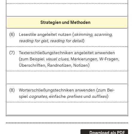
Stra­te­gi­en und Me­tho­den
(6)
Le­se­sti­le an­ge­lei­tet nut­zen (
skim­ming, scan­ning,
rea­ding for gist, rea­ding for de­tail
)
(7)
Tex­ter­schlie­ßungs­tech­ni­ken an­ge­lei­tet an­wen­den
(zum Bei­spiel
vi­su­al clues
, Mar­kie­run­gen, W-Fra­gen,
Über­schrif­ten, Rand­no­ti­zen, No­ti­zen)
(8)
Wort­er­schlie­ßungs­tech­ni­ken an­wen­den (zum Bei­
spiel
co­gna­tes
, ein­fa­che
pre­fi­xes
und
suf­fi­xes
)
Download als PDF