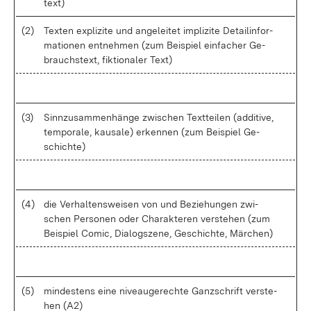
text)
(2)
Tex­ten ex­pli­zi­te und an­ge­lei­tet im­pli­zi­te De­tail­in­for­
ma­tio­nen ent­neh­men (zum Bei­spiel ein­fa­cher Ge­
brauchs­text, fik­tio­na­ler Text)
(3)
Sinn­zu­sam­men­hän­ge zwi­schen Text­tei­len (ad­di­ti­ve,
tem­po­ra­le, kau­sa­le) er­ken­nen (zum Bei­spiel Ge­
schich­te)
(4)
die Ver­hal­tens­wei­sen von und Be­zie­hun­gen zwi­
schen Per­so­nen oder Cha­rak­te­ren ver­ste­hen (zum
Bei­spiel Co­mic, Dia­log­sze­ne, Ge­schich­te, Mär­chen)
(5)
min­des­tens ei­ne ni­ve­au­ge­rech­te Ganz­schrift ver­ste­
hen (A2)