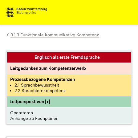
Zum Inhalt springen
Baden-Württemberg
Bildungspläne
3.1.3 Funktionale kommunikative Kompetenz
Englisch als erste Fremdsprache
Leitgedanken zum Kompetenzerwerb
Prozessbezogene Kompetenzen
2.1 Sprachbewusstheit
2.2 Sprachlernkompetenz
Leitperspektiven [+]
Operatoren
Anhänge zu Fachplänen