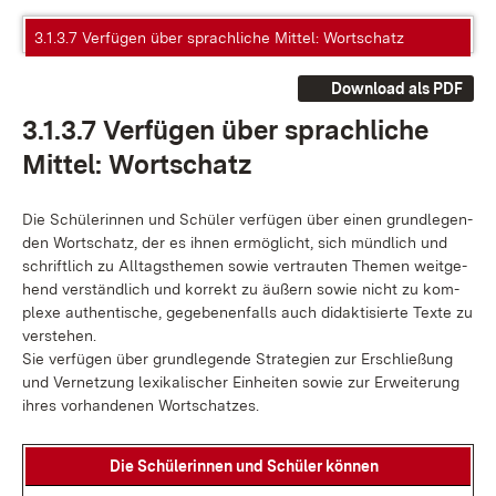
3.1.3.7 Verfügen über sprachliche Mittel: Wortschatz
Download als PDF
3.1.3.7 Ver­fü­gen über sprach­li­che
Mit­tel: Wort­schatz
Die Schü­le­rin­nen und Schü­ler ver­fü­gen über ei­nen grund­le­gen­
den Wort­schatz, der es ih­nen er­mög­licht, sich münd­lich und
schrift­lich zu All­tags­the­men so­wie ver­trau­ten The­men weit­ge­
hend ver­ständ­lich und kor­rekt zu äu­ßern so­wie nicht zu kom­
ple­xe au­then­ti­sche, ge­ge­be­nen­falls auch di­dak­ti­sier­te Tex­te zu
ver­ste­hen.
Sie ver­fü­gen über grund­le­gen­de Stra­te­gi­en zur Er­schlie­ßung
und Ver­net­zung le­xi­ka­li­scher Ein­hei­ten so­wie zur Er­wei­te­rung
ih­res vor­han­de­nen Wort­schat­zes.
Die Schü­le­rin­nen und Schü­ler kön­nen