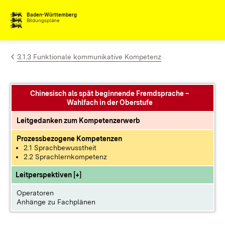
Zum Inhalt springen
Baden-Württemberg
Bildungspläne
3.1.3 Funktionale kommunikative Kompetenz
Chinesisch als spät beginnende Fremdsprache –
Wahlfach in der Oberstufe
Leitgedanken zum Kompetenzerwerb
Prozessbezogene Kompetenzen
2.1 Sprachbewusstheit
2.2 Sprachlernkompetenz
Leitperspektiven [+]
Operatoren
Anhänge zu Fachplänen