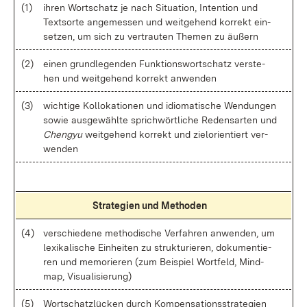
(1)
ih­ren Wort­schatz je nach Si­tua­ti­on, In­ten­tion und
Text­sor­te an­ge­mes­sen und weit­ge­hend kor­rekt ein­
set­zen, um sich zu ver­trau­ten The­men zu äu­ßern
(2)
ei­nen grund­le­gen­den Funk­ti­ons­wort­schatz ver­ste­
hen und weit­ge­hend kor­rekt an­wen­den
(3)
wich­ti­ge Kol­lo­ka­tio­nen und idio­ma­ti­sche Wen­dun­gen
so­wie aus­ge­wähl­te sprich­wört­li­che Re­dens­ar­ten und
Chen­gyu
weit­ge­hend kor­rekt und ziel­ori­en­tiert ver­
wen­den
Stra­te­gi­en und Me­tho­den
(4)
ver­schie­de­ne me­tho­di­sche Ver­fah­ren an­wen­den, um
le­xi­ka­li­sche Ein­hei­ten zu struk­tu­rie­ren, do­ku­men­tie­
ren und me­mo­rie­ren (zum Bei­spiel Wort­feld, Mind­
map, Vi­sua­li­sie­rung)
(5)
Wort­schatz­lü­cken durch Kom­pen­sa­ti­ons­stra­te­gi­en