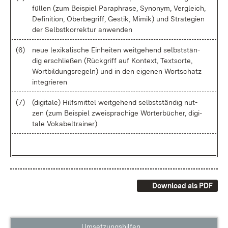
fül­len (zum Bei­spiel Pa­ra­phra­se, Syn­onym, Ver­gleich,
De­fi­ni­ti­on, Ober­be­griff, Ges­tik, Mi­mik) und Stra­te­gi­en
der Selbst­kor­rek­tur an­wen­den
(6)
neue le­xi­ka­li­sche Ein­hei­ten weit­ge­hend selbst­stän­
dig er­schlie­ßen (Rück­griff auf Kon­text, Text­sor­te,
Wort­bil­dungs­re­geln) und in den ei­ge­nen Wort­schatz
in­te­grie­ren
(7)
(di­gi­ta­le) Hilfs­mit­tel weit­ge­hend selbst­stän­dig nut­
zen (zum Bei­spiel zwei­spra­chi­ge Wör­ter­bü­cher, di­gi­
ta­le Vo­ka­bel­trai­ner)
Download als PDF
Umsetzungshilfen