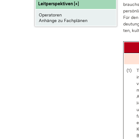
Leitperspektiven [+]
brauchs­
per­sön­l
Operatoren
Für den 
Anhänge zu Fachplänen
deu­tung
ten, kul­
(1)
T
i
v
m
A
H
u
f
e
K
B