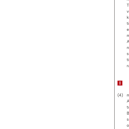
T
v
k
t
e
m
A
n
s
t
r
(4)
m
A
t
B
s
o