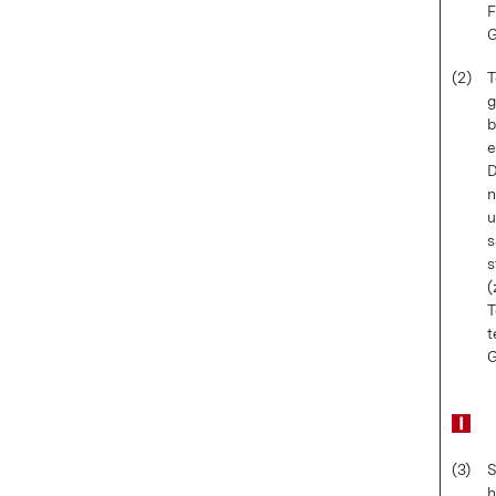
F
G
(2)
T
g
b
e
D
n
u
s
s
(
T
t
G
(3)
S
h