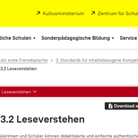
Extern:
Kultusministerium
(Öffnet in neuem Fenste
Extern:
Zentrum für Schul
liche Schulen
Sonderpädagogische Bildung
Service
 als erste Fremdsprache
3. Standards für inhaltsbezogene Kompe
.3.2 Leseverstehen
2 Leseverstehen
Download a
.3.2 Le­se­ver­ste­hen
­le­rin­nen und Schü­ler kön­nen di­dak­ti­sier­te und ein­fa­che au­then­ti­sc