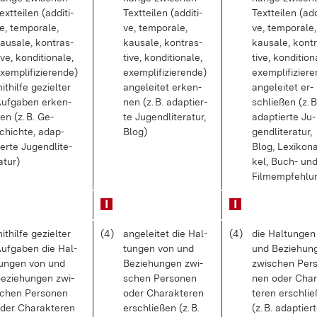
ext­tei­len (ad­di­ti­
Text­tei­len (ad­di­ti­
Text­tei­len (ad­d
e, tem­po­ra­le,
ve, tem­po­ra­le,
ve, tem­po­ra­le,
au­sa­le, kon­tras­
kau­sa­le, kon­tras­
kau­sa­le, kon­t
i­ve, kon­di­tio­na­le,
ti­ve, kon­di­tio­na­le,
ti­ve, kon­di­tio­n
x­em­pli­fi­zie­ren­de)
ex­em­pli­fi­zie­ren­de)
ex­em­pli­fi­zie­r
it­hil­fe ge­ziel­ter
an­ge­lei­tet er­ken­
an­ge­lei­tet er­
uf­ga­ben er­ken­
nen (z. B. ad­ap­tier­
schlie­ßen (z. B
en (z. B. Ge­
te Ju­gend­li­te­ra­tur,
ad­ap­tier­te Ju­
chich­te, ad­ap­
Blog)
gend­li­te­ra­tur,
ier­te Ju­gend­li­te­
Blog, Le­xi­kon­ar
a­tur)
kel, Buch- un
Film­emp­feh­lu
it­hil­fe ge­ziel­ter
(4)
an­ge­lei­tet die Hal­
(4)
die Hal­tun­ge
uf­ga­ben die Hal­
tun­gen von und
und Be­zie­hun
un­gen von und
Be­zie­hun­gen zwi­
zwi­schen Per­
e­zie­hun­gen zwi­
schen Per­so­nen
nen oder Cha­
chen Per­so­nen
oder Cha­rak­te­ren
te­ren er­schlie
der Cha­rak­te­ren
er­schlie­ßen (z. B.
(z. B. ad­ap­tier­