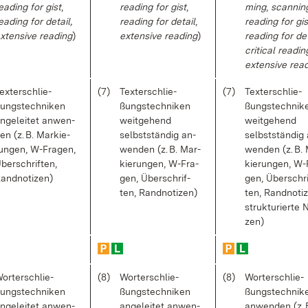
ea­ding for gist
,
rea­ding for gist
,
ming
,
scan­nin
ea­ding for de­tail,
rea­ding for de­tail
,
rea­ding for gis
x­ten­si­ve rea­ding
)
ex­ten­si­ve rea­ding
)
rea­ding for de­
cri­ti­cal rea­din
ex­ten­si­ve rea­
ex­ter­schlie­
(7)
Tex­ter­schlie­
(7)
Tex­ter­schlie­
ungs­tech­ni­ken
ßungs­tech­ni­ken
ßungs­tech­ni­k
n­ge­lei­tet an­wen­
weit­ge­hend
weit­ge­hend
en (z. B. Mar­kie­
selbst­stän­dig an­
selbst­stän­dig
un­gen, W-Fra­gen,
wen­den (z. B. Mar­
wen­den (z. B.
ber­schrif­ten,
kie­run­gen, W-Fra­
kie­run­gen, W-
and­no­ti­zen)
gen, Über­schrif­
gen, Über­schri
ten, Rand­no­ti­zen)
ten, Rand­no­ti­
struk­tu­rier­te N
zen)
ort­er­schlie­
(8)
Wort­er­schlie­
(8)
Wort­er­schlie­
ungs­tech­ni­ken
ßungs­tech­ni­ken
ßungs­tech­ni­k
n­ge­lei­tet an­wen­
an­ge­lei­tet an­wen­
an­wen­den (z. 