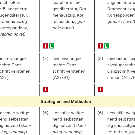
r­schlie­ßen
ad­ap­tier­te Ju­
Ju­gend­li­te­ra­tu
z. B. ad­ap­tier­te
gend­li­te­ra­tur, Dra­
Dra­men­aus­zu
u­gend­li­te­ra­tur,
men­aus­zug, Kor­
Kor­re­spon­den
ra­men­aus­zug,
re­spon­denz,
gra­
gra­phic no­vel
)
or­re­spon­denz,
phic no­vel
)
ra­phic no­vel
)
i­ne ni­ve­au­ge­
(5)
ei­ne ni­ve­au­ge­
(5)
min­des­tens ei
ech­te Ganz­
rech­te Ganz­
ni­ve­au­ge­rech­
chrift ver­ste­hen
schrift ver­ste­hen
Ganz­schrift ve
A2+)
(A2+/B1)
ste­hen (A2+/B
Stra­te­gi­en und Me­tho­den
e­se­sti­le weit­ge­
(6)
Le­se­sti­le weit­ge­
(6)
Le­se­sti­le weit
end selbst­stän­
hend selbst­stän­
hend selbst­st
ig nut­zen (
skim­
dig nut­zen (
skim­
dig und ziel­ge­
ing
,
scan­ning
,
ming
,
scan­ning
,
tet nut­zen (
sk