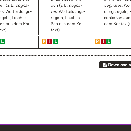
en (z. B.
co­gna­
den (z. B.
co­gna­
co­gna­tes
, Wort
es
, Wort­bil­dungs­
tes
, Wort­bil­dungs­
dungs­re­geln, 
e­geln, Er­schlie­
re­geln, Er­schlie­
schlie­ßen aus
en aus dem Kon­
ßen aus dem Kon­
dem Kon­text)
ext)
text)
Download a