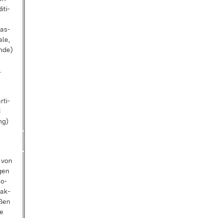
i­ti­
ras­
a­le,
en­de)
.
­ti­
d
ng)
n von
­gen
so­
rak­
­ßen
te