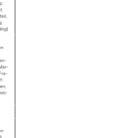
g
,
t
,
tail
,
g
,
ding
)
en
 an­
 Mar­
Fra­
f­
zen,
o­ti­
en
B.