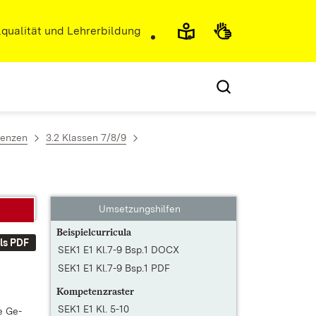
r)
qualität und Lehrerbildung
tenzen
3.2 Klassen 7/8/9
Umsetzungshilfen
Beispielcurricula
ls PDF
SEK1 E1 Kl.7-9 Bsp.1 DOCX
SEK1 E1 Kl.7-9 Bsp.1 PDF
Kompetenzraster
SEK1 E1 Kl. 5-10
he Ge­