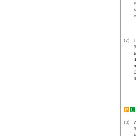
r
r
e
(7)
T
ß
a
d
r
Ü
R
(8)
W
ß
a