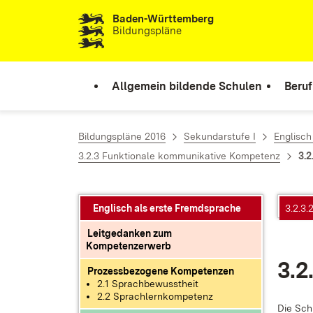
Baden-Württemberg
Zum Inhalt springen
Bildungspläne
Allgemein bildende Schulen
Beruf
Bildungspläne 2016
Sekundarstufe I
Englisch
3.2.3 Funktionale kommunikative Kompetenz
3.2
Englisch als erste Fremdsprache
3.2.3.
Leitgedanken zum
Kompetenzerwerb
3.2
Prozessbezogene Kompetenzen
2.1 Sprachbewusstheit
2.2 Sprachlernkompetenz
Die Schü