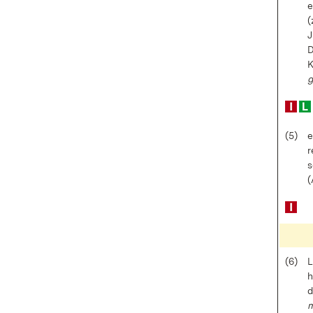
e
(
J
D
K
g
(5)
e
r
s
(
(6)
L
h
d
m