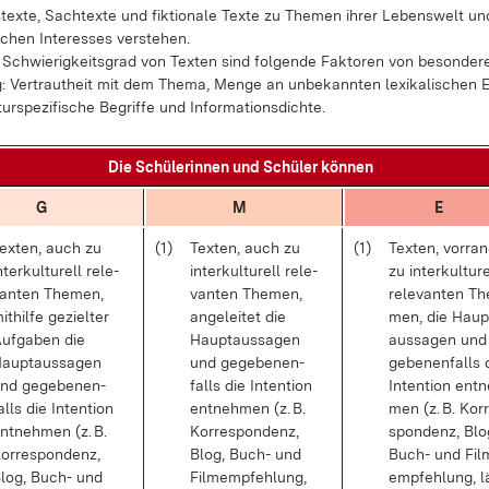
tex­te, Sach­t­ex­te und fik­tio­na­le Tex­te zu The­men ih­rer Le­bens­welt un
i­chen In­ter­es­ses ver­ste­hen.
Schwie­rig­keits­grad von Tex­ten sind fol­gen­de Fak­to­ren von be­son­de­r
: Ver­traut­heit mit dem The­ma, Men­ge an un­be­kann­ten le­xi­ka­li­schen E
tur­spe­zi­fi­sche Be­grif­fe und In­for­ma­ti­ons­dich­te.
Die Schü­le­rin­nen und Schü­ler kön­nen
G
M
E
ex­ten, auch zu
(1)
Tex­ten, auch zu
(1)
Tex­ten, vor­ran
n­ter­kul­tu­rell re­le­
in­ter­kul­tu­rell re­le­
zu in­ter­kul­tu­r
an­ten The­men,
van­ten The­men,
re­le­van­ten Th
it­hil­fe ge­ziel­ter
an­ge­lei­tet die
men, die Haup
uf­ga­ben die
Haupt­aus­sa­gen
aus­sa­gen und
aupt­aus­sa­gen
und ge­ge­be­nen­
ge­be­nen­falls 
nd ge­ge­be­nen­
falls die In­ten­tion
In­ten­tion ent­
alls die In­ten­tion
ent­neh­men (z. B.
men (z. B. Kor­
nt­neh­men (z. B.
Kor­re­spon­denz,
spon­denz, Blo
or­re­spon­denz,
Blog, Buch- und
Buch- und Fil
log, Buch- und
Film­emp­feh­lung,
emp­feh­lung, l