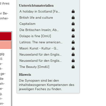
d ih­res
Unterrichtsmaterialien
A holiday in Scotland [Fa...
er Be­
British life and culture
in­hei­
Capitalism
Die Britischen Inseln; Ab...
Dolapo is fine [OmU]
Latinos: The new american...
Maori: Kunst - Kultur - G...
­gig
Neuseeland für den Englis...
ell
Neuseeland für den Englis...
e­
The Beauty [OmdU]
t­
 ge­
Hinweis
die
Die
Synopsen
sind bei den
neh­
inhaltsbezogenen Kompetenzen des
re­
jeweiligen Faches zu finden.
g,
m­
än­