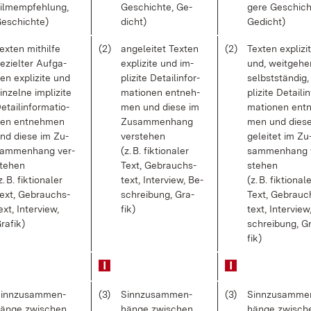
ilm­emp­feh­lung,
Ge­schich­te, Ge­
ge­re Ge­schich­
e­schich­te)
dicht)
Ge­dicht)
ex­ten mit­hil­fe
(2)
an­ge­lei­tet Tex­ten
(2)
Tex­ten ex­pli­zi­
e­ziel­ter Auf­ga­
ex­pli­zi­te und im­
und, weit­ge­h
en ex­pli­zi­te und
pli­zi­te De­tail­in­for­
selbst­stän­dig,
in­zel­ne im­pli­zi­te
ma­tio­nen ent­neh­
pli­zi­te De­tail­in
e­tail­in­for­ma­tio­
men und die­se im
ma­tio­nen ent­
en ent­neh­men
Zu­sam­men­hang
men und die­s
nd die­se im Zu­
ver­ste­hen
ge­lei­tet im Zu
am­men­hang ver­
(z. B. fik­tio­na­ler
sam­men­hang 
te­hen
Text, Ge­brauchs­
ste­hen
z. B. fik­tio­na­ler
text, In­ter­view, Be­
(z. B. fik­tio­na­l
ext, Ge­brauchs­
schrei­bung, Gra­
Text, Ge­brauc
ext, In­ter­view,
fik)
text, In­ter­view
ra­fik)
schrei­bung, G
fik)
inn­zu­sam­men­
(3)
Sinn­zu­sam­men­
(3)
Sinn­zu­sam­me
än­ge zwi­schen
hän­ge zwi­schen
hän­ge zwi­sch