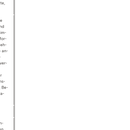
te,
te
end
 im­
­for­
neh­
e an­
­
ver­
er
hs­
, Be­
ra­
n­
en