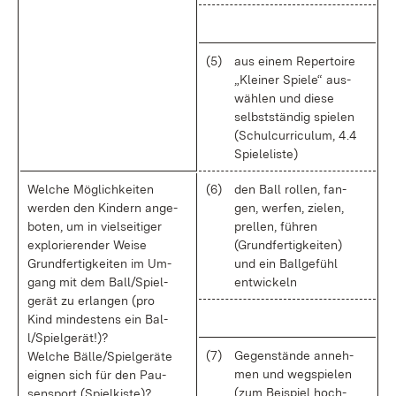
(5)
aus ei­nem Re­per­toire
„Klei­ner Spie­le“ aus­
wäh­len und die­se
selbst­stän­dig spie­len
(Schul­cur­ri­cu­lum, 4.4
Spiele­lis­te)
Wel­che Mög­lich­kei­ten
(6)
den Ball rol­len, fan­
wer­den den Kin­dern an­ge­
gen, wer­fen, zie­len,
bo­ten, um in viel­sei­ti­ger
prel­len, füh­ren
ex­plo­rie­ren­der Wei­se
(Grund­fer­tig­kei­ten)
Grund­fer­tig­kei­ten im Um­
und ein Ball­ge­fühl
gang mit dem Bal­l/Spiel­
ent­wi­ckeln
ge­rät zu er­lan­gen (pro
Kind min­des­tens ein Bal­
l/Spiel­ge­rät!)?
(7)
Ge­gen­stän­de an­neh­
Wel­che Bäl­le/Spiel­ge­rä­te
men und weg­spie­len
eig­nen sich für den Pau­
(zum Bei­spiel hoch­
sen­sport (Spiel­kis­te)?