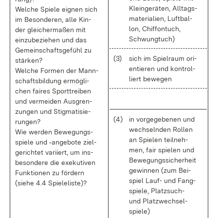
Klein­ge­rä­ten, All­tags­
Wel­che Spie­le eig­nen sich
ma­te­ria­li­en, Luft­bal­
im Be­son­de­ren, al­le Kin­
lon, Chif­fon­tuch,
der glei­cher­ma­ßen mit
Schwung­tuch)
ein­zu­be­zie­hen und das
Ge­mein­schafts­ge­fühl zu
(3)
sich im Spiel­raum ori­
stär­ken?
en­tie­ren und kon­trol­
Wel­che For­men der Mann­
liert be­we­gen
schafts­bil­dung er­mög­li­
chen fai­res Sport­trei­ben
und ver­mei­den Aus­gren­
zun­gen und Stig­ma­ti­sie­
(4)
in vor­ge­ge­be­nen und
run­gen?
wech­seln­den Rol­len
Wie wer­den Be­we­gungs­
an Spie­len teil­neh­
spie­le und ‑an­ge­bo­te ziel­
men, fair spie­len und
ge­rich­tet va­ri­iert, um ins­
Be­we­gungs­si­cher­heit
be­son­de­re die exe­ku­ti­ven
ge­win­nen (zum Bei­
Funk­tio­nen zu för­dern
spiel Lauf- und Fang­
(sie­he 4.4 Spiele­lis­te)?
spie­le, Platz­such-
und Platz­wech­sel­
spie­le)