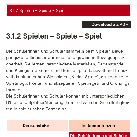
3.1.2 Spielen – Spiele – Spiel
Download als PDF
3.1.2 Spie­len – Spie­le – Spiel
Die Schü­le­rin­nen und Schü­ler sam­meln beim Spie­len Be­we­
gungs- und Sin­nes­er­fah­run­gen und ge­win­nen Be­we­gungs­si­
cher­heit. Sie ler­nen ver­schie­de­ne Ma­te­ria­li­en, Ge­gen­stän­de
und Klein­ge­rä­te ken­nen und kön­nen phan­ta­sie­voll und freud­
voll da­mit um­ge­hen. Sie spie­len „Klei­ne Spie­le“, er­fin­den neue
Spiel­mög­lich­kei­ten und ak­zep­tie­ren Spiel­re­geln und Ord­nungs­
for­men.
Die Schü­le­rin­nen und Schü­ler kön­nen mit un­ter­schied­li­chen
Bäl­len und Spiel­ge­rä­ten um­ge­hen und wen­den Grund­fer­tig­kei­
ten in spie­le­ri­schen For­men an.
Denk­an­stö­ße
Teil­kom­pe­ten­zen
Die Schü­le­rin­nen und Schü­ler