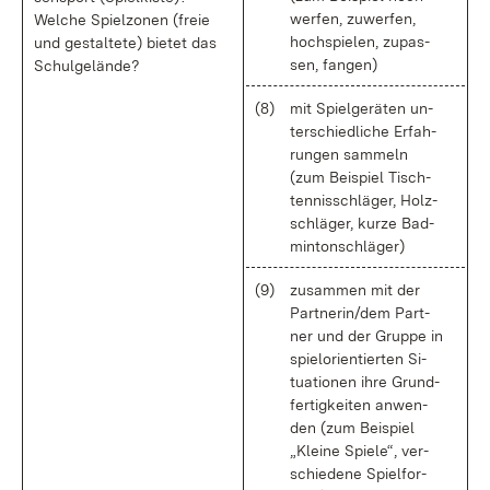
wer­fen, zu­wer­fen,
Wel­che Spiel­zo­nen (freie
hoch­spie­len, zu­pas­
und ge­stal­te­te) bie­tet das
sen, fan­gen)
Schul­ge­län­de?
(8)
mit Spiel­ge­rä­ten un­
ter­schied­li­che Er­fah­
run­gen sam­meln
(zum Bei­spiel Tisch­
ten­nis­schlä­ger, Holz­
schlä­ger, kur­ze Bad­
min­tonschlä­ger)
(9)
zu­sam­men mit der
Part­ne­rin/dem Part­
ner und der Grup­pe in
spiel­ori­en­tier­ten Si­
tua­tio­nen ih­re Grund­
fer­tig­kei­ten an­wen­
den (zum Bei­spiel
„Klei­ne Spie­le“, ver­
schie­de­ne Spiel­for­