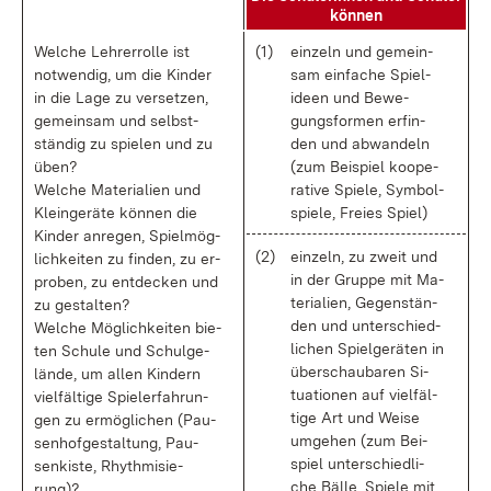
kön­nen
Wel­che Leh­rer­rol­le ist
(1)
ein­zeln und ge­mein­
not­wen­dig, um die Kin­der
sam ein­fa­che Spiel­
in die La­ge zu ver­set­zen,
ide­en und Be­we­
ge­mein­sam und selbst­
gungs­for­men er­fin­
stän­dig zu spie­len und zu
den und ab­wan­deln
üben?
(zum Bei­spiel ko­ope­
Wel­che Ma­te­ria­li­en und
ra­ti­ve Spie­le, Sym­bol­
Klein­ge­rä­te kön­nen die
spie­le, Frei­es Spiel)
Kin­der an­re­gen, Spiel­mög­
(2)
ein­zeln, zu zweit und
lich­kei­ten zu fin­den, zu er­
in der Grup­pe mit Ma­
pro­ben, zu ent­de­cken und
te­ria­li­en, Ge­gen­stän­
zu ge­stal­ten?
den und un­ter­schied­
Wel­che Mög­lich­kei­ten bie­
li­chen Spiel­ge­rä­ten in
ten Schu­le und Schul­ge­
über­schau­ba­ren Si­
län­de, um al­len Kin­dern
tua­tio­nen auf viel­fäl­
viel­fäl­ti­ge Spiel­erfah­run­
ti­ge Art und Wei­se
gen zu er­mög­li­chen (Pau­
um­ge­hen (zum Bei­
sen­hof­ge­stal­tung, Pau­
spiel un­ter­schied­li­
sen­kis­te, Rhyth­mi­sie­
che Bäl­le, Spie­le mit
rung)?