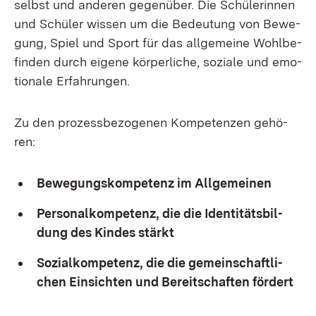
selbst und an­de­ren ge­gen­über. Die Schü­le­rin­nen
und Schü­ler wis­sen um die Be­deu­tung von Be­we­
gung, Spiel und Sport für das all­ge­mei­ne Wohl­be­
fin­den durch ei­ge­ne kör­per­li­che, so­zia­le und emo­
tio­na­le Er­fah­run­gen.
Zu den pro­zess­be­zo­ge­nen Kom­pe­ten­zen ge­hö­
ren:
Be­we­gungs­kom­pe­tenz im All­ge­mei­nen
Per­so­nal­kom­pe­tenz, die die Iden­ti­täts­bil­
dung des Kin­des stärkt
So­zi­al­kom­pe­tenz, die die ge­mein­schaft­li­
chen Ein­sich­ten und Be­reit­schaf­ten för­dert