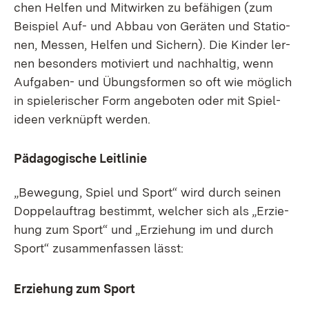
chen Hel­fen und Mit­wir­ken zu be­fä­hi­gen (zum
Bei­spiel Auf- und Ab­bau von Ge­rä­ten und Sta­tio­
nen, Mes­sen, Hel­fen und Si­chern). Die Kin­der ler­
nen be­son­ders mo­ti­viert und nach­hal­tig, wenn
Auf­ga­ben- und Übungs­for­men so oft wie mög­lich
in spie­le­ri­scher Form an­ge­bo­ten oder mit Spiel­
ide­en ver­knüpft wer­den.
Päd­ago­gi­sche Leit­li­nie
„Be­we­gung, Spiel und Sport“ wird durch sei­nen
Dop­pel­auf­trag be­stimmt, wel­cher sich als „Er­zie­
hung zum Sport“ und „Er­zie­hung im und durch
Sport“ zu­sam­men­fas­sen lässt:
Er­zie­hung zum Sport