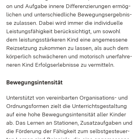
on und Auf­ga­be in­ne­re Dif­fe­ren­zie­run­gen er­mög­
li­chen und un­ter­schied­li­che Be­we­gungs­er­geb­nis­
se zu­las­sen. Da­bei wird im­mer die in­di­vi­du­el­le
Leis­tungs­fä­hig­keit be­rück­sich­tigt, um so­wohl
dem leis­tungs­stär­ke­ren Kind ei­ne an­ge­mes­se­ne
Reiz­set­zung zu­kom­men zu las­sen, als auch dem
kör­per­lich schwä­che­ren und mo­to­risch un­er­fah­re­
ne­ren Kind Er­folgs­er­leb­nis­se zu ver­mit­teln.
Be­we­gungs­in­ten­si­tät
Un­ter­stützt von ver­ein­bar­ten Or­ga­ni­sa­ti­ons- und
Ord­nungs­for­men zielt die Un­ter­richts­ge­stal­tung
auf ei­ne ho­he Be­we­gungs­in­ten­si­tät al­ler Kin­der
ab. Das Ler­nen an Sta­tio­nen, Zu­satz­auf­ga­ben und
die För­de­rung der Fä­hig­keit zum selbst­ge­steu­er­