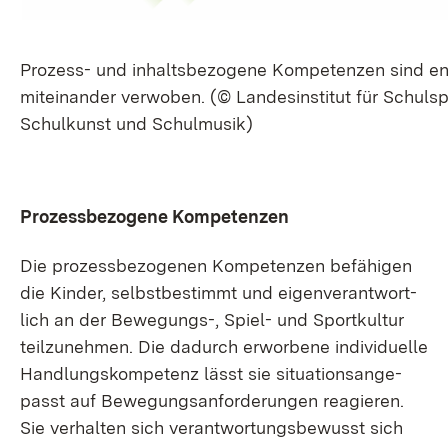
Pro­zess- und in­halts­be­zo­ge­ne Kom­pe­ten­zen sind e
mit­ein­an­der ver­wo­ben. (© Lan­des­in­sti­tut für Schul­sp
Schul­kunst und Schul­mu­sik)
Pro­zess­be­zo­ge­ne Kom­pe­ten­zen
Die pro­zess­be­zo­ge­nen Kom­pe­ten­zen be­fä­hi­gen
die Kin­der, selbst­be­stimmt und ei­gen­ver­ant­wort­
lich an der Be­we­gungs-, Spiel- und Sport­kul­tur
teil­zu­neh­men. Die da­durch er­wor­be­ne in­di­vi­du­el­le
Hand­lungs­kom­pe­tenz lässt sie si­tua­ti­ons­an­ge­
passt auf Be­we­gungs­an­for­de­run­gen re­agie­ren.
Sie ver­hal­ten sich ver­ant­wor­tungs­be­wusst sich