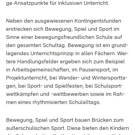
ge An­satz­punk­te für in­klu­si­ven Un­ter­richt.
Ne­ben den aus­ge­wie­se­nen Kon­tin­gent­stun­den
er­stre­cken sich Be­we­gung, Spiel und Sport im
Sin­ne ei­ner be­we­gungs­freund­li­chen Schu­le auf
den ge­sam­ten Schul­tag. Be­we­gung ist ein grund­
le­gen­des Un­ter­richt­s­prin­zip in al­len Fä­chern. Wei­
te­re Hand­lungs­fel­der er­ge­ben sich zum Bei­spiel
in Ar­beits­ge­mein­schaf­ten, im Pau­sen­sport, im
Pro­jekt­un­ter­richt, bei Wan­der- und Win­ter­sport­ta­
gen, bei Sport- und Spiel­fes­ten, bei Schul­sport­
wett­kämp­fen und -wett­be­wer­ben so­wie im Rah­
men ei­nes rhyth­mi­sier­ten Schul­all­tags.
Be­we­gung, Spiel und Sport bau­en Brü­cken zum
au­ßer­schu­li­schen Sport. Die­se bie­ten den Kin­dern