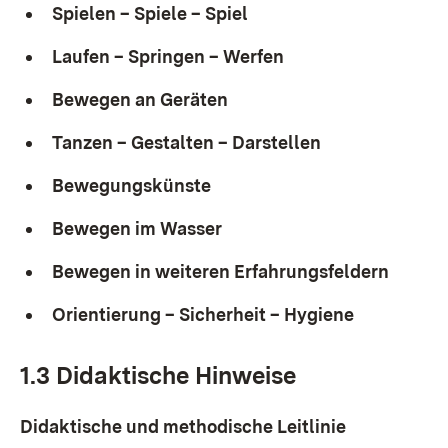
Spie­len – Spie­le – Spiel
Lau­fen – Sprin­gen – Wer­fen
Be­we­gen an Ge­rä­ten
Tan­zen – Ge­stal­ten – Dar­stel­len
Be­we­gungs­küns­te
Be­we­gen im Was­ser
Be­we­gen in wei­te­ren Er­fah­rungs­fel­dern
Ori­en­tie­rung – Si­cher­heit – Hy­gie­ne
1.3 Di­dak­ti­sche Hin­wei­se
Di­dak­ti­sche und me­tho­di­sche Leit­li­nie