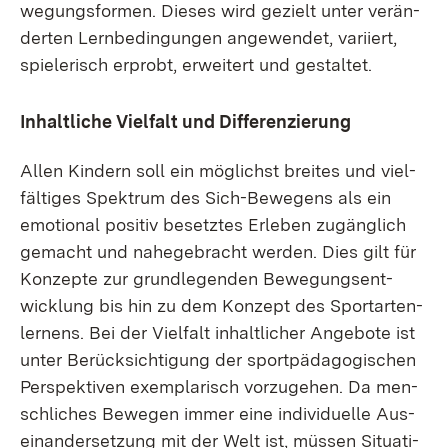
we­gungs­for­men. Die­ses wird ge­zielt un­ter ver­än­
der­ten Lern­be­din­gun­gen an­ge­wen­det, va­ri­iert,
spie­le­risch er­probt, er­wei­tert und ge­stal­tet.
In­halt­li­che Viel­falt und Dif­fe­ren­zie­rung
Al­len Kin­dern soll ein mög­lichst brei­tes und viel­
fäl­ti­ges Spek­trum des Sich-Be­we­gens als ein
emo­tio­nal po­si­tiv be­setz­tes Er­le­ben zu­gäng­lich
ge­macht und na­he­ge­bracht wer­den. Dies gilt für
Kon­zep­te zur grund­le­gen­den Be­we­gungs­ent­
wick­lung bis hin zu dem Kon­zept des Sport­ar­ten­
ler­nens. Bei der Viel­falt in­halt­li­cher An­ge­bo­te ist
un­ter Be­rück­sich­ti­gung der sport­päd­ago­gi­schen
Per­spek­ti­ven ex­em­pla­risch vor­zu­ge­hen. Da men­
sch­li­ches Be­we­gen im­mer ei­ne in­di­vi­du­el­le Aus­
ein­an­der­set­zung mit der Welt ist, müs­sen Si­tua­ti­