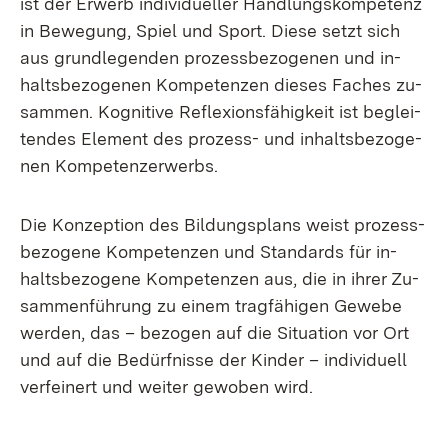
ist der Er­werb in­di­vi­du­el­ler Hand­lungs­kom­pe­tenz
in Be­we­gung, Spiel und Sport. Die­se setzt sich
aus grund­le­gen­den pro­zess­be­zo­ge­nen und in­
halts­be­zo­ge­nen Kom­pe­ten­zen die­ses Fa­ches zu­
sam­men. Ko­gni­ti­ve Re­fle­xi­ons­fä­hig­keit ist be­glei­
ten­des Ele­ment des pro­zess- und in­halts­be­zo­ge­
nen Kom­pe­ten­z­er­werbs.
Die Kon­zep­ti­on des Bil­dungs­plans weist pro­zess­
be­zo­ge­ne Kom­pe­ten­zen und Stan­dards für in­
halts­be­zo­ge­ne Kom­pe­ten­zen aus, die in ih­rer Zu­
sam­men­füh­rung zu ei­nem trag­fä­hi­gen Ge­we­be
wer­den, das – be­zo­gen auf die Si­tua­ti­on vor Ort
und auf die Be­dürf­nis­se der Kin­der – in­di­vi­du­ell
ver­fei­nert und wei­ter ge­wo­ben wird.