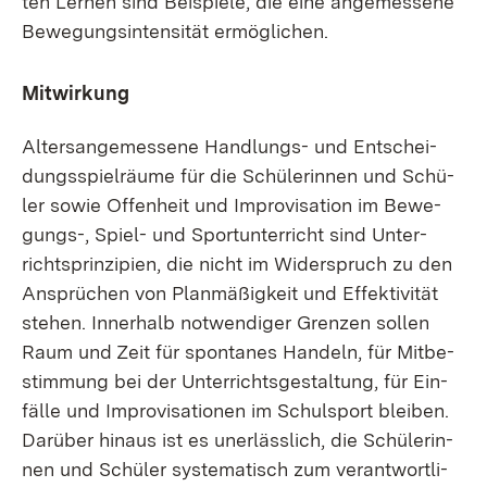
ten Ler­nen sind Bei­spie­le, die ei­ne an­ge­mes­se­ne
Be­we­gungs­in­ten­si­tät er­mög­li­chen.
Mit­wir­kung
Al­ters­an­ge­mes­se­ne Hand­lungs- und Ent­schei­
dungs­spiel­räu­me für die Schü­le­rin­nen und Schü­
ler so­wie Of­fen­heit und Im­pro­vi­sa­ti­on im Be­we­
gungs-, Spiel- und Sport­un­ter­richt sind Un­ter­
richt­s­prin­zi­pi­en, die nicht im Wi­der­spruch zu den
An­sprü­chen von Plan­mä­ßig­keit und Ef­fek­ti­vi­tät
ste­hen. In­ner­halb not­wen­di­ger Gren­zen sol­len
Raum und Zeit für spon­ta­nes Han­deln, für Mit­be­
stim­mung bei der Un­ter­richts­ge­stal­tung, für Ein­
fäl­le und Im­pro­vi­sa­tio­nen im Schul­sport blei­ben.
Dar­über hin­aus ist es un­er­läss­lich, die Schü­le­rin­
nen und Schü­ler sys­te­ma­tisch zum ver­ant­wort­li­