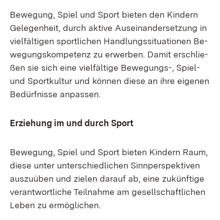
Be­we­gung, Spiel und Sport bie­ten den Kin­dern
Ge­le­gen­heit, durch ak­ti­ve Aus­ein­an­der­set­zung in
viel­fäl­ti­gen sport­li­chen Hand­lungs­si­tua­tio­nen Be­
we­gungs­kom­pe­tenz zu er­wer­ben. Da­mit er­schlie­
ßen sie sich ei­ne viel­fäl­ti­ge Be­we­gungs-, Spiel-
und Sport­kul­tur und kön­nen die­se an ih­re ei­ge­nen
Be­dürf­nis­se an­pas­sen.
Er­zie­hung im und durch Sport
Be­we­gung, Spiel und Sport bie­ten Kin­dern Raum,
die­se un­ter un­ter­schied­li­chen Sinn­per­spek­ti­ven
aus­zu­üben und zie­len dar­auf ab, ei­ne zu­künf­ti­ge
ver­ant­wort­li­che Teil­nah­me am ge­sell­schaft­li­chen
Le­ben zu er­mög­li­chen.