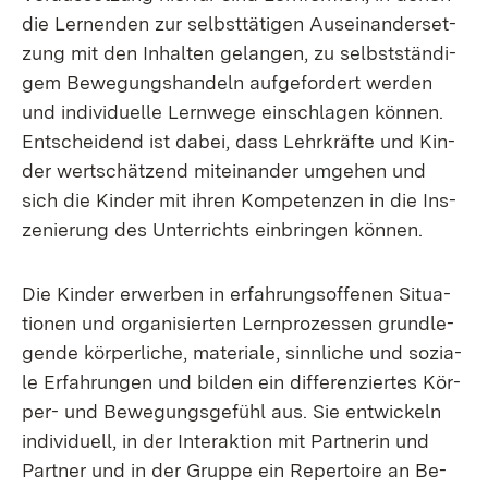
die Ler­nen­den zur selbst­tä­ti­gen Aus­ein­an­der­set­
zung mit den In­hal­ten ge­lan­gen, zu selbst­stän­di­
gem Be­we­gungs­han­deln auf­ge­for­dert wer­den
und in­di­vi­du­el­le Lern­we­ge ein­schla­gen kön­nen.
Ent­schei­dend ist da­bei, dass Lehr­kräf­te und Kin­
der wert­schät­zend mit­ein­an­der um­ge­hen und
sich die Kin­der mit ih­ren Kom­pe­ten­zen in die Ins­
ze­nie­rung des Un­ter­richts ein­brin­gen kön­nen.
Die Kin­der er­wer­ben in er­fah­rungs­of­fe­nen Si­tua­
tio­nen und or­ga­ni­sier­ten Lern­pro­zes­sen grund­le­
gen­de kör­per­li­che, ma­te­ria­le, sinn­li­che und so­zia­
le Er­fah­run­gen und bil­den ein dif­fe­ren­zier­tes Kör­
per- und Be­we­gungs­ge­fühl aus. Sie ent­wi­ckeln
in­di­vi­du­ell, in der In­ter­ak­ti­on mit Part­ne­rin und
Part­ner und in der Grup­pe ein Re­per­toire an Be­