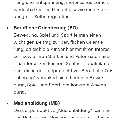
nung und Ent­span­nung, mo­to­ri­sches Ler­nen,
wert­schät­zen­des Han­deln, so­wie ei­ne Stär­
kung der Selbst­re­gu­la­ti­on.
Be­ruf­li­che Ori­en­tie­rung (BO)
Be­we­gung, Spiel und Sport leis­ten ei­nen
wich­ti­gen Bei­trag zur be­ruf­li­chen Ori­en­tie­
rung, da sich die Kin­der hier mit ih­ren In­ter­es­
sen so­wie ih­ren Stär­ken und Po­ten­zia­len aus­
ein­an­der­set­zen kön­nen. Schlüs­sel­qua­li­fi­ka­tio­
nen, die in der Leit­per­spek­ti­ve „Be­ruf­li­che Ori­
en­tie­rung“ ver­an­kert sind, fin­den in Be­we­
gung, Spiel und Sport ih­re kon­kre­te An­wen­
dung.
Me­di­en­bil­dung (MB)
Die Leit­per­spek­ti­ve „Me­di­en­bil­dung“ kann ei­
nen Bei­trag zum Be­we­gungs­ler­nen leis­ten, in­