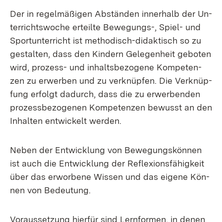
Der in re­gel­mä­ßi­gen Ab­stän­den in­ner­halb der Un­
ter­richts­wo­che er­teil­te Be­we­gungs-, Spiel- und
Sport­un­ter­richt ist me­tho­disch-di­dak­tisch so zu
ge­stal­ten, dass den Kin­dern Ge­le­gen­heit ge­bo­ten
wird, pro­zess- und in­halts­be­zo­ge­ne Kom­pe­ten­
zen zu er­wer­ben und zu ver­knüp­fen. Die Ver­knüp­
fung er­folgt da­durch, dass die zu er­wer­ben­den
pro­zess­be­zo­ge­nen Kom­pe­ten­zen be­wusst an den
In­hal­ten ent­wi­ckelt wer­den.
Ne­ben der Ent­wick­lung von Be­we­gungs­kön­nen
ist auch die Ent­wick­lung der Re­fle­xi­ons­fä­hig­keit
über das er­wor­be­ne Wis­sen und das ei­ge­ne Kön­
nen von Be­deu­tung.
Vor­aus­set­zung hier­für sind Lern­for­men, in de­nen