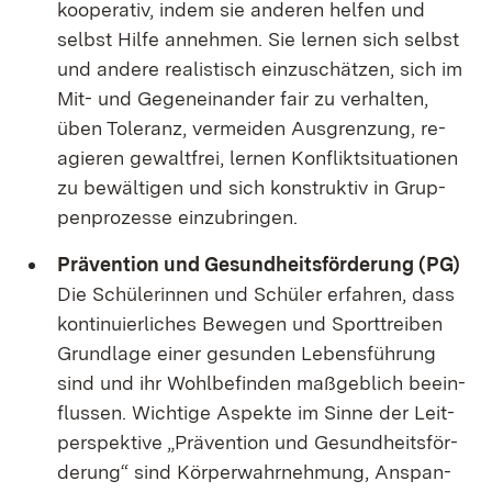
ko­ope­ra­tiv, in­dem sie an­de­ren hel­fen und
selbst Hil­fe an­neh­men. Sie ler­nen sich selbst
und an­de­re rea­lis­tisch ein­zu­schät­zen, sich im
Mit- und Ge­gen­ein­an­der fair zu ver­hal­ten,
üben To­le­ranz, ver­mei­den Aus­gren­zung, re­
agie­ren ge­walt­frei, ler­nen Kon­flikt­si­tua­tio­nen
zu be­wäl­ti­gen und sich kon­struk­tiv in Grup­
pen­pro­zes­se ein­zu­brin­gen.
Prä­ven­ti­on und Ge­sund­heits­för­de­rung (PG)
Die Schü­le­rin­nen und Schü­ler er­fah­ren, dass
kon­ti­nu­ier­li­ches Be­we­gen und Sport­trei­ben
Grund­la­ge ei­ner ge­sun­den Le­bens­füh­rung
sind und ihr Wohl­be­fin­den maß­geb­lich be­ein­
flus­sen. Wich­ti­ge As­pek­te im Sin­ne der Leit­
per­spek­ti­ve „Prä­ven­ti­on und Ge­sund­heits­för­
de­rung“ sind Kör­per­wahr­neh­mung, An­span­