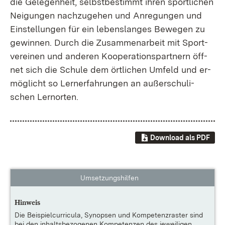
die Ge­le­gen­heit, selbst­be­stimmt ih­ren sport­li­chen
Nei­gun­gen nach­zu­ge­hen und An­re­gun­gen und
Ein­stel­lun­gen für ein le­bens­lan­ges Be­we­gen zu
ge­win­nen. Durch die Zu­sam­men­ar­beit mit Sport­
ver­ei­nen und an­de­ren Ko­ope­ra­ti­ons­part­nern öff­
net sich die Schu­le dem ört­li­chen Um­feld und er­
mög­licht so Lern­er­fah­run­gen an au­ßer­schu­li­
schen Lern­or­ten.
Download als PDF
Umsetzungshilfen
Hinweis
Die
Beispielcurricula, Synopsen und Kompetenzraster
sind
bei den inhaltsbezogenen Kompetenzen des jeweiligen