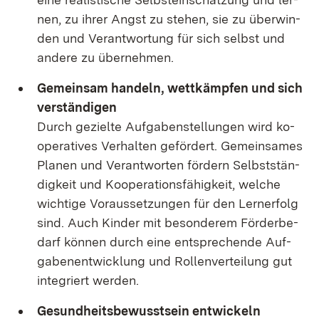
nen, zu ih­rer Angst zu ste­hen, sie zu über­win­
den und Ver­ant­wor­tung für sich selbst und
an­de­re zu über­neh­men.
Ge­mein­sam han­deln, wett­kämp­fen und sich
ver­stän­di­gen
Durch ge­ziel­te Auf­ga­ben­stel­lun­gen wird ko­
ope­ra­ti­ves Ver­hal­ten ge­för­dert. Ge­mein­sa­mes
Pla­nen und Ver­ant­wor­ten för­dern Selbst­stän­
dig­keit und Ko­ope­ra­ti­ons­fä­hig­keit, wel­che
wich­ti­ge Vor­aus­set­zun­gen für den Lern­er­folg
sind. Auch Kin­der mit be­son­de­rem För­der­be­
darf kön­nen durch ei­ne ent­spre­chen­de Auf­
ga­ben­ent­wick­lung und Rol­len­ver­tei­lung gut
in­te­griert wer­den.
Ge­sund­heits­be­wusst­sein ent­wi­ckeln