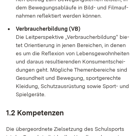
dem Be­we­gungs­ab­läu­fe in Bild- und Film­auf­
nah­men re­flek­tiert wer­den kön­nen.
Ver­brau­cher­bil­dung (VB)
Die Leit­per­spek­ti­ve „Ver­brau­cher­bil­dung“ bie­
tet Ori­en­tie­rung in je­nen Be­rei­chen, in de­nen
es um die Re­fle­xi­on von Le­bens­ge­wohn­hei­ten
und dar­aus re­sul­tie­ren­den Kon­sum­entschei­
dun­gen geht. Mög­li­che The­men­be­rei­che sind
Ge­sund­heit und Be­we­gung, sport­ge­rech­te
Klei­dung, Schutz­aus­rüs­tung so­wie Sport- und
Spiel­ge­rä­te.
1.2 Kom­pe­ten­zen
Die über­ge­ord­ne­te Ziel­set­zung des Schul­sports