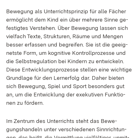
Be­we­gung als Un­ter­richt­s­prin­zip für al­le Fä­cher
er­mög­licht dem Kind ein über meh­re­re Sin­ne ge­
fes­tig­tes Ver­ste­hen. Über Be­we­gung las­sen sich
viel­fach Tex­te, Struk­tu­ren, Räu­me und Men­gen
bes­ser er­fas­sen und be­grei­fen. Sie ist die ge­eig­
nets­te Form, um ko­gni­ti­ve Kon­troll­pro­zes­se und
die Selbst­re­gu­la­ti­on bei Kin­dern zu ent­wi­ckeln.
Die­se Ent­wick­lungs­pro­zes­se stel­len ei­ne wich­ti­ge
Grund­la­ge für den Lern­er­folg dar. Da­her bie­ten
sich Be­we­gung, Spiel und Sport be­son­ders gut
an, um die Ent­wick­lung der exe­ku­ti­ven Funk­tio­
nen zu för­dern.
Im Zen­trum des Un­ter­richts steht das Be­we­
gungs­han­deln un­ter ver­schie­de­nen Sinn­rich­tun­
gen, das heißt, die Ver­mitt­lung viel­fäl­ti­ger, un­mit­