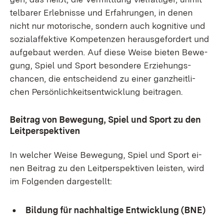
tel­ba­rer Er­leb­nis­se und Er­fah­run­gen, in de­nen
nicht nur mo­to­ri­sche, son­dern auch ko­gni­ti­ve und
so­zi­al­af­fek­ti­ve Kom­pe­ten­zen her­aus­ge­for­dert und
auf­ge­baut wer­den. Auf die­se Wei­se bie­ten Be­we­
gung, Spiel und Sport be­son­de­re Er­zie­hungs­
chan­cen, die ent­schei­dend zu ei­ner ganz­heit­li­
chen Per­sön­lich­keits­ent­wick­lung bei­tra­gen.
Bei­trag von Be­we­gung, Spiel und Sport zu den
Leit­per­spek­ti­ven
In wel­cher Wei­se Be­we­gung, Spiel und Sport ei­
nen Bei­trag zu den Leit­per­spek­ti­ven leis­ten, wird
im Fol­gen­den dar­ge­stellt:
Bil­dung für nach­hal­ti­ge Ent­wick­lung (BNE)