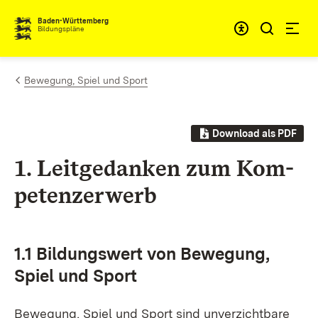
Zum Inhalt springen
Baden-Württemberg
Bildungspläne
Bewegung, Spiel und Sport
Download als PDF
1. Leit­ge­dan­ken zum Kom­
pe­ten­z­er­werb
1.1 Bil­dungs­wert von Be­we­gung,
Spiel und Sport
Be­we­gung, Spiel und Sport sind un­ver­zicht­ba­re