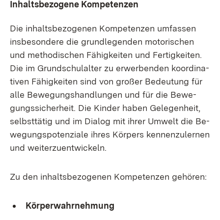
In­halts­be­zo­ge­ne Kom­pe­ten­zen
Die in­halts­be­zo­ge­nen Kom­pe­ten­zen um­fas­sen
ins­be­son­de­re die grund­le­gen­den mo­to­ri­schen
und me­tho­di­schen Fä­hig­kei­ten und Fer­tig­kei­ten.
Die im Grund­schul­al­ter zu er­wer­ben­den ko­or­di­na­
ti­ven Fä­hig­kei­ten sind von gro­ßer Be­deu­tung für
al­le Be­we­gungs­hand­lun­gen und für die Be­we­
gungs­si­cher­heit. Die Kin­der ha­ben Ge­le­gen­heit,
selbst­tä­tig und im Dia­log mit ih­rer Um­welt die Be­
we­gungs­po­ten­zia­le ih­res Kör­pers ken­nen­zu­ler­nen
und wei­ter­zu­ent­wi­ckeln.
Zu den in­halts­be­zo­ge­nen Kom­pe­ten­zen ge­hö­ren:
Kör­per­wahr­neh­mung