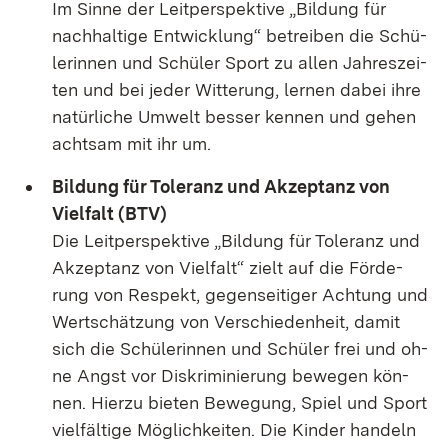
Im Sin­ne der Leit­per­spek­ti­ve „Bil­dung für
nach­hal­ti­ge Ent­wick­lung“ be­trei­ben die Schü­
le­rin­nen und Schü­ler Sport zu al­len Jah­res­zei­
ten und bei je­der Wit­te­rung, ler­nen da­bei ih­re
na­tür­li­che Um­welt bes­ser ken­nen und ge­hen
acht­sam mit ihr um.
Bil­dung für To­le­ranz und Ak­zep­tanz von
Viel­falt (BTV)
Die Leit­per­spek­ti­ve „Bil­dung für To­le­ranz und
Ak­zep­tanz von Viel­falt“ zielt auf die För­de­
rung von Re­spekt, ge­gen­sei­ti­ger Ach­tung und
Wert­schät­zung von Ver­schie­den­heit, da­mit
sich die Schü­le­rin­nen und Schü­ler frei und oh­
ne Angst vor Dis­kri­mi­nie­rung be­we­gen kön­
nen. Hier­zu bie­ten Be­we­gung, Spiel und Sport
viel­fäl­ti­ge Mög­lich­kei­ten. Die Kin­der han­deln