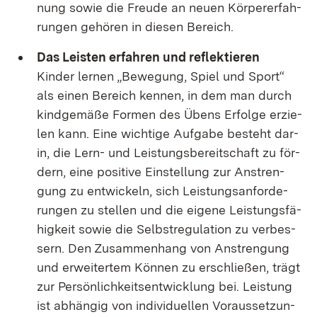
nung so­wie die Freu­de an neu­en Kör­per­er­fah­
run­gen ge­hö­ren in die­sen Be­reich.
Das Leis­ten er­fah­ren und re­flek­tie­ren
Kin­der ler­nen „Be­we­gung, Spiel und Sport“
als ei­nen Be­reich ken­nen, in dem man durch
kind­ge­mä­ße For­men des Übens Er­fol­ge er­zie­
len kann. Ei­ne wich­ti­ge Auf­ga­be be­steht dar­
in, die Lern- und Leis­tungs­be­reit­schaft zu för­
dern, ei­ne po­si­ti­ve Ein­stel­lung zur An­stren­
gung zu ent­wi­ckeln, sich Leis­tungs­an­for­de­
run­gen zu stel­len und die ei­ge­ne Leis­tungs­fä­
hig­keit so­wie die Selbst­re­gu­la­ti­on zu ver­bes­
sern. Den Zu­sam­men­hang von An­stren­gung
und er­wei­ter­tem Kön­nen zu er­schlie­ßen, trägt
zur Per­sön­lich­keits­ent­wick­lung bei. Leis­tung
ist ab­hän­gig von in­di­vi­du­el­len Vor­aus­set­zun­