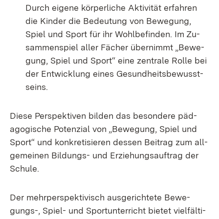
Durch ei­ge­ne kör­per­li­che Ak­ti­vi­tät er­fah­ren
die Kin­der die Be­deu­tung von Be­we­gung,
Spiel und Sport für ihr Wohl­be­fin­den. Im Zu­
sam­men­spiel al­ler Fä­cher über­nimmt „Be­we­
gung, Spiel und Sport“ ei­ne zen­tra­le Rol­le bei
der Ent­wick­lung ei­nes Ge­sund­heits­be­wusst­
seins.
Die­se Per­spek­ti­ven bil­den das be­son­de­re päd­
ago­gi­sche Po­ten­zi­al von „Be­we­gung, Spiel und
Sport“ und kon­kre­ti­sie­ren des­sen Bei­trag zum all­
ge­mei­nen Bil­dungs- und Er­zie­hungs­auf­trag der
Schu­le.
Der mehr­per­spek­ti­visch aus­ge­rich­te­te Be­we­
gungs-, Spiel- und Sport­un­ter­richt bie­tet viel­fäl­ti­