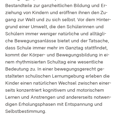
Be­stand­tei­le zur ganz­heit­li­chen Bil­dung und Er­
zie­hung von Kin­dern und er­öff­nen ih­nen den Zu­
gang zur Welt und zu sich selbst. Vor dem Hin­ter­
grund ei­ner Um­welt, die den Schü­le­rin­nen und
Schü­lern im­mer we­ni­ger na­tür­li­che und all­täg­li­
che Be­we­gungs­an­läs­se bie­tet und der Tat­sa­che,
dass Schu­le im­mer mehr im Ganz­tag statt­fin­det,
kommt der Kör­per- und Be­we­gungs­bil­dung in ei­
nem rhyth­mi­sier­ten Schul­tag ei­ne we­sent­li­che
Be­deu­tung zu. In ei­ner be­we­gungs­ge­recht ge­
stal­te­ten schu­li­schen Lern­um­ge­bung er­le­ben die
Kin­der ei­nen na­tür­li­chen Wech­sel zwi­schen ei­ner­
seits kon­zen­triert ko­gni­ti­vem und mo­to­ri­schem
Ler­nen und An­stren­gen und an­de­rer­seits not­wen­
di­gen Er­ho­lungs­pha­sen mit Ent­span­nung und
Selbst­be­stim­mung.