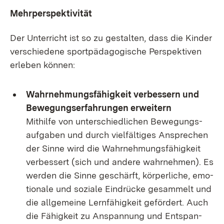
Mehr­per­spek­ti­vi­tät
Der Un­ter­richt ist so zu ge­stal­ten, dass die Kin­der
ver­schie­de­ne sport­päd­ago­gi­sche Per­spek­ti­ven
er­le­ben kön­nen:
Wahr­neh­mungs­fä­hig­keit ver­bes­sern und
Be­we­gungs­er­fah­run­gen er­wei­tern
Mit­hil­fe von un­ter­schied­li­chen Be­we­gungs­
auf­ga­ben und durch viel­fäl­ti­ges An­spre­chen
der Sin­ne wird die Wahr­neh­mungs­fä­hig­keit
ver­bes­sert (sich und an­de­re wahr­neh­men). Es
wer­den die Sin­ne ge­schärft, kör­per­li­che, emo­
tio­na­le und so­zia­le Ein­drü­cke ge­sam­melt und
die all­ge­mei­ne Lern­fä­hig­keit ge­för­dert. Auch
die Fä­hig­keit zu An­span­nung und Ent­span­