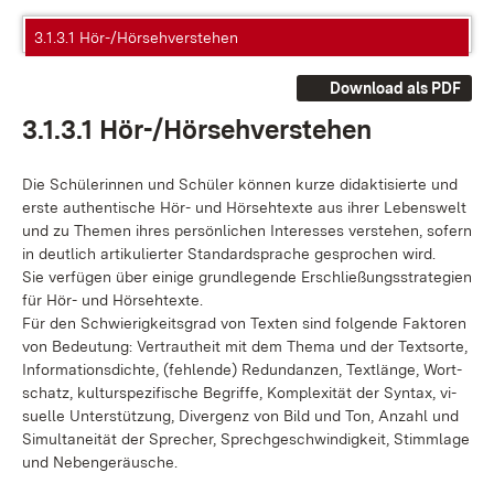
3.1.3.1 Hör-/Hörsehverstehen
Download als PDF
3.1.3.1 Hör-/Hör­seh­ver­ste­hen
Die Schü­le­rin­nen und Schü­ler kön­nen kur­ze di­dak­ti­sier­te und
ers­te au­then­ti­sche Hör- und Hör­seh­t­ex­te aus ih­rer Le­bens­welt
und zu The­men ih­res per­sön­li­chen In­ter­es­ses ver­ste­hen, so­fern
in deut­lich ar­ti­ku­lier­ter Stan­dard­spra­che ge­spro­chen wird.
Sie ver­fü­gen über ei­ni­ge grund­le­gen­de Er­schlie­ßungs­stra­te­gi­en
für Hör- und Hör­seh­t­ex­te.
Für den Schwie­rig­keits­grad von Tex­ten sind fol­gen­de Fak­to­ren
von Be­deu­tung: Ver­traut­heit mit dem The­ma und der Text­sor­te,
In­for­ma­ti­ons­dich­te, (feh­len­de) Red­un­dan­zen, Text­län­ge, Wort­
schatz, kul­tur­spe­zi­fi­sche Be­grif­fe, Kom­ple­xi­tät der Syn­tax, vi­
su­el­le Un­ter­stüt­zung, Di­ver­genz von Bild und Ton, An­zahl und
Si­mul­ta­nei­tät der Spre­cher, Sprech­ge­schwin­dig­keit, Stimm­la­ge
und Ne­ben­ge­räu­sche.