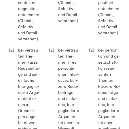
seh­t­ex­ten
(Glo­bal‑,
ge­stützt
an­ge­lei­tet
Se­lek­tiv-
ent­neh­men
ent­neh­men
und De­tail­
(Glo­bal‑,
(Glo­bal‑,
ver­ste­hen)
Se­lek­tiv-
Se­lek­tiv-
und De­tail­
und De­tail­
ver­ste­hen)
ver­ste­hen)
(2)
bei ver­trau­
(2)
bei ver­trau­
(2)
bei per­sön­
ten The­
ten The­
lich und ge­
men kur­ze
men ih­res
sell­schaft­
Re­de­bei­trä­
per­sön­li­
lich re­le­
ge und sehr
chen In­ter­
van­ten
ein­fa­che,
es­ses kür­
The­men
klar ge­glie­
ze­re Re­de­
kür­ze­re Re­
der­te Ar­gu­
bei­trä­ge
de­bei­trä­ge
men­ta­tio­
und ein­fa­
und ein­fa­
nen in
che, klar
che, klar
Grund­zü­
ge­glie­der­te
ge­glie­der­te
gen an­ge­
Ar­gu­men­
Ar­gu­men­
lei­tet ver­
ta­tio­nen im
ta­tio­nen
ste­hen, so­
We­sent­li­
zu­neh­mend