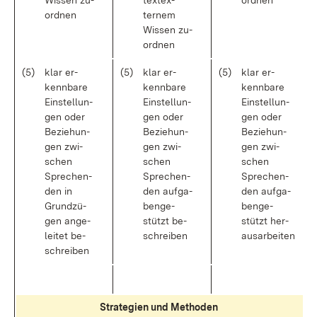
Wis­sen zu­
text­ex­
ord­nen
ord­nen
ternem
Wis­sen zu­
ord­nen
(5)
klar er­
(5)
klar er­
(5)
klar er­
kenn­ba­re
kenn­ba­re
kenn­ba­re
Ein­stel­lun­
Ein­stel­lun­
Ein­stel­lun­
gen oder
gen oder
gen oder
Be­zie­hun­
Be­zie­hun­
Be­zie­hun­
gen zwi­
gen zwi­
gen zwi­
schen
schen
schen
Spre­chen­
Spre­chen­
Spre­chen­
den in
den auf­ga­
den auf­ga­
Grund­zü­
ben­ge­
ben­ge­
gen an­ge­
stützt be­
stützt her­
lei­tet be­
schrei­ben
aus­ar­bei­ten
schrei­ben
Stra­te­gi­en und Me­tho­den