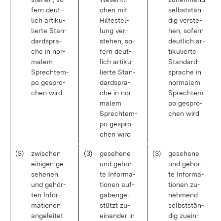
fern deut­
chen mit
selbst­stän­
lich ar­ti­ku­
Hil­fe­stel­
dig ver­ste­
lier­te Stan­
lung ver­
hen, so­fern
dard­spra­
ste­hen, so­
deut­lich ar­
che in nor­
fern deut­
ti­ku­lier­te
ma­lem
lich ar­ti­ku­
Stan­dard­
Sprechtem­
lier­te Stan­
spra­che in
po ge­spro­
dard­spra­
nor­ma­lem
chen wird
che in nor­
Sprechtem­
ma­lem
po ge­spro­
Sprechtem­
chen wird
po ge­spro­
chen wird
(3)
zwi­schen
(3)
ge­se­he­ne
(3)
ge­se­he­ne
ei­ni­gen ge­
und ge­hör­
und ge­hör­
se­he­nen
te In­for­ma­
te In­for­ma­
und ge­hör­
tio­nen auf­
tio­nen zu­
ten In­for­
ga­ben­ge­
neh­mend
ma­tio­nen
stützt zu­
selbst­stän­
an­ge­lei­tet
ein­an­der in
dig zu­ein­