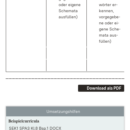
oder ei­ge­ne
wör­ter er­
Sche­ma­ta
ken­nen,
aus­fül­len)
vor­ge­ge­be­
ne oder ei­
ge­ne Sche­
ma­ta aus­
fül­len)
Download als PDF
Umsetzungshilfen
Beispielcurricula
SEK1 SPA3 Kl.8 Bsp.1 DOCX