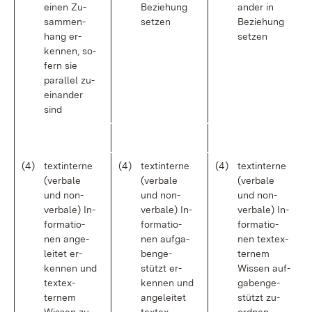
ei­nen Zu­
Be­zie­hung
an­der in
sam­men­
set­zen
Be­zie­hung
hang er­
set­zen
ken­nen, so­
fern sie
par­al­lel zu­
ein­an­der
sind
(4)
text­in­ter­ne
(4)
text­in­ter­ne
(4)
text­in­ter­ne
(ver­ba­le
(ver­ba­le
(ver­ba­le
und non­
und non­
und non­
ver­ba­le) In­
ver­ba­le) In­
ver­ba­le) In­
for­ma­tio­
for­ma­tio­
for­ma­tio­
nen an­ge­
nen auf­ga­
nen text­ex­
lei­tet er­
ben­ge­
ternem
ken­nen und
stützt er­
Wis­sen auf­
text­ex­
ken­nen und
ga­ben­ge­
ternem
an­ge­lei­tet
stützt zu­