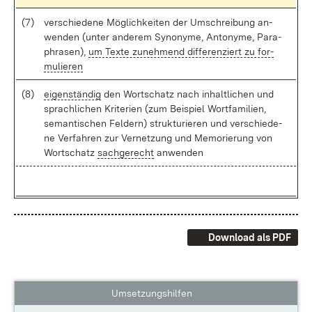
(7)
ver­schie­de­ne Mög­lich­kei­ten der Um­schrei­bung an­
wen­den (un­ter an­de­rem Syn­ony­me, An­t­ony­me, Pa­ra­
phra­sen),
um Tex­te zu­neh­mend dif­fe­ren­ziert zu for­
mu­lie­ren
(8)
ei­gen­stän­dig
den Wort­schatz nach in­halt­li­chen und
sprach­li­chen Kri­te­ri­en (zum Bei­spiel Wort­fa­mi­li­en,
se­man­ti­schen Fel­dern) struk­tu­rie­ren und ver­schie­de­
ne Ver­fah­ren zur Ver­net­zung und Me­mo­rie­rung von
Wort­schatz
sach­ge­recht
an­wen­den
Download als PDF
Umsetzungshilfen