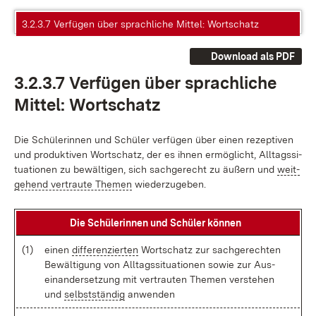
3.2.3.7 Verfügen über sprachliche Mittel: Wortschatz
Download als PDF
3.2.3.7 Ver­fü­gen über sprach­li­che
Mit­tel: Wort­schatz
Die Schü­le­rin­nen und Schü­ler ver­fü­gen über ei­nen re­zep­ti­ven
und pro­duk­ti­ven Wort­schatz, der es ih­nen er­mög­licht, All­tags­si­
tua­tio­nen zu be­wäl­ti­gen, sich sach­ge­recht zu äu­ßern und
weit­
ge­hend ver­trau­te The­men
wie­der­zu­ge­ben.
Die Schü­le­rin­nen und Schü­ler kön­nen
(1)
ei­nen
dif­fe­ren­zier­ten
Wort­schatz zur sach­ge­rech­ten
Be­wäl­ti­gung von All­tags­si­tua­tio­nen so­wie zur Aus­
ein­an­der­set­zung mit ver­trau­ten The­men ver­ste­hen
und
selbst­stän­dig
an­wen­den