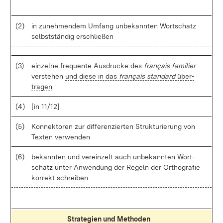
(2)
in zu­neh­men­dem Um­fang un­be­kann­ten Wort­schatz
selbst­stän­dig er­schlie­ßen
(3)
ein­zel­ne fre­quen­te Aus­drü­cke des
français fa­mi­lier
ver­ste­hen
und die­se in das
français stan­dard
über­
tra­gen
(4)
[in 11/12]
(5)
Kon­nek­to­ren zur dif­fe­ren­zier­ten Struk­tu­rie­rung von
Tex­ten ver­wen­den
(6)
be­kann­ten und ver­ein­zelt auch un­be­kann­ten Wort­
schatz un­ter An­wen­dung der Re­geln der Or­tho­gra­fie
kor­rekt schrei­ben
Stra­te­gi­en und Me­tho­den