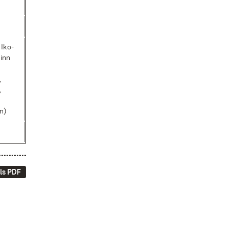
 Iko­
Sinn
,
,
en)
ls PDF