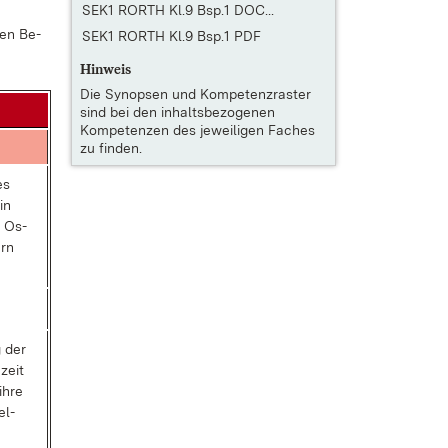
SEK1 RORTH Kl.9 Bsp.1 DOC...
­gen Be­
SEK1 RORTH Kl.9 Bsp.1 PDF
Hinweis
Die
Synopsen und Kompetenzraster
sind bei den inhaltsbezogenen
Kompetenzen des jeweiligen Faches
zu finden.
es
 in
s Os­
ern
g der
­zeit
ih­re
el­