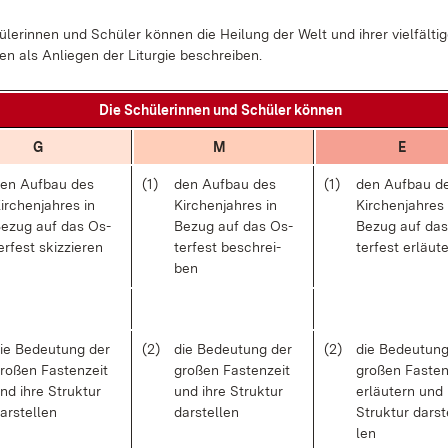
­le­rin­nen und Schü­ler kön­nen die Hei­lung der Welt und ih­rer viel­fäl­ti
en als An­lie­gen der Lit­ur­gie be­schrei­ben.
Die Schü­le­rin­nen und Schü­ler kön­nen
G
M
E
en Auf­bau des
(1)
den Auf­bau des
(1)
den Auf­bau d
ir­chen­jah­res in
Kir­chen­jah­res in
Kir­chen­jah­res
e­zug auf das Os­
Be­zug auf das Os­
Be­zug auf da
er­fest skiz­zie­ren
ter­fest be­schrei­
ter­fest er­läu­t
ben
ie Be­deu­tung der
(2)
die Be­deu­tung der
(2)
die Be­deu­tun
ro­ßen Fas­ten­zeit
gro­ßen Fas­ten­zeit
gro­ßen Fas­ten
nd ih­re Struk­tur
und ih­re Struk­tur
er­läu­tern und 
ar­stel­len
dar­stel­len
Struk­tur dar­st
len