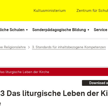
Extern:
Kultusministerium
(Öffnet in neuem Fenste
Extern:
Zentrum für Schul
liche Schulen
Sonderpädagogische Bildung
Service
e Religionslehre
3. Standards für inhaltsbezogene Kompetenzen
Das liturgische Leben der Kirche
Download a
.3 Das lit­ur­gi­sche Le­ben der Ki
e