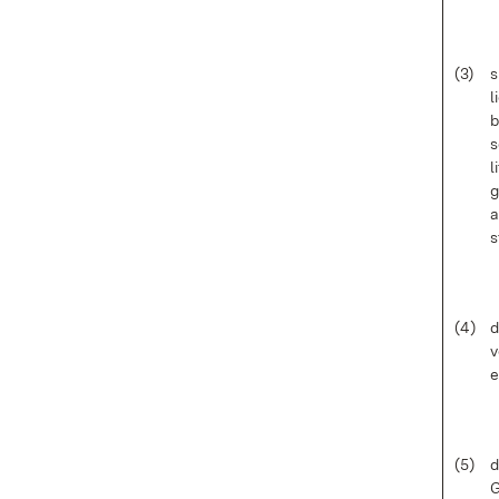
(3)
s
l
b
s
l
g
a
s
(4)
d
v
e
(5)
d
G