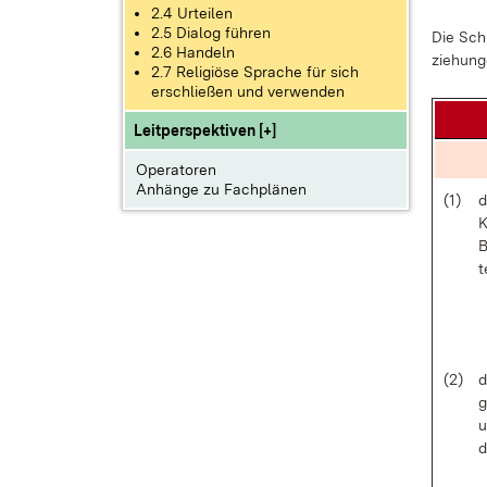
2.4 Urteilen
2.5 Dialog führen
Die Schü
2.6 Handeln
zie­hun­g
2.7 Religiöse Sprache für sich
erschließen und verwenden
Leitperspektiven [+]
Operatoren
Anhänge zu Fachplänen
(1)
d
K
B
t
(2)
d
g
u
d