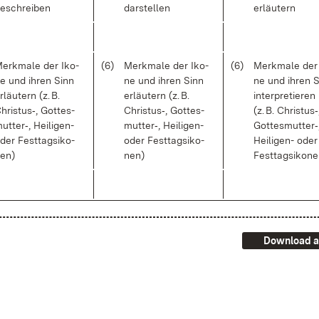
e­schrei­ben
dar­stel­len
er­läu­tern
erk­ma­le der Iko­
(6)
Merk­ma­le der Iko­
(6)
Merk­ma­le der
e und ih­ren Sinn
ne und ih­ren Sinn
ne und ih­ren 
r­läu­tern (z. B.
er­läu­tern (z. B.
in­ter­pre­tie­ren
hris­tus‑, Got­tes­
Chris­tus‑, Got­tes­
(z. B. Chris­tus‑
ut­ter‑, Hei­li­gen-
mut­ter‑, Hei­li­gen-
Got­tes­mut­ter‑
der Fest­tagsi­ko­
oder Fest­tagsi­ko­
Hei­li­gen- oder
en)
nen)
Fest­tagsi­ko­n
Download a