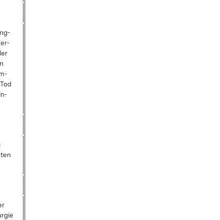
äng­
ter­
der
en
Um­
 Tod
in­
g
­ten
er
ur­gie