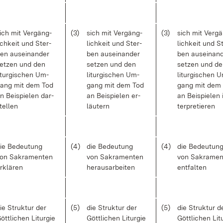
ich mit Ver­gäng­
(3)
sich mit Ver­gäng­
(3)
sich mit Ver­g
ich­keit und Ster­
lich­keit und Ster­
lich­keit und S
en aus­ein­an­der
ben aus­ein­an­der
ben aus­ein­an­
et­zen und den
set­zen und den
set­zen und d
it­ur­gi­schen Um­
lit­ur­gi­schen Um­
lit­ur­gi­schen 
ang mit dem Tod
gang mit dem Tod
gang mit dem
n Bei­spie­len dar­
an Bei­spie­len er­
an Bei­spie­len 
tel­len
läu­tern
ter­pre­tie­ren
ie Be­deu­tung
(4)
die Be­deu­tung
(4)
die Be­deu­tun
on Sa­kra­men­ten
von Sa­kra­men­ten
von Sa­kra­men
r­klä­ren
her­aus­ar­bei­ten
ent­fal­ten
ie Struk­tur der
(5)
die Struk­tur der
(5)
die Struk­tur d
ött­li­chen Lit­ur­gie
Gött­li­chen Lit­ur­gie
Gött­li­chen Lit­