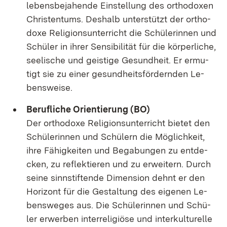
le­bens­be­ja­hen­de Ein­stel­lung des or­tho­do­xen
Chris­ten­tums. Des­halb un­ter­stützt der or­tho­
do­xe Re­li­gi­ons­un­ter­richt die Schü­le­rin­nen und
Schü­ler in ih­rer Sen­si­bi­li­tät für die kör­per­li­che,
see­li­sche und geis­ti­ge Ge­sund­heit. Er er­mu­
tigt sie zu ei­ner ge­sund­heits­för­dern­den Le­
bens­wei­se.
Be­ruf­li­che Ori­en­tie­rung (BO)
Der or­tho­do­xe Re­li­gi­ons­un­ter­richt bie­tet den
Schü­le­rin­nen und Schü­lern die Mög­lich­keit,
ih­re Fä­hig­kei­ten und Be­ga­bun­gen zu ent­de­
cken, zu re­flek­tie­ren und zu er­wei­tern. Durch
sei­ne sinn­stif­ten­de Di­men­si­on dehnt er den
Ho­ri­zont für die Ge­stal­tung des ei­ge­nen Le­
bens­we­ges aus. Die Schü­le­rin­nen und Schü­
ler er­wer­ben in­ter­re­li­giö­se und in­ter­kul­tu­rel­le