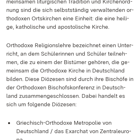
mein­sa­men lit­ur­gi­schen Tra­di­ti­on und Kir­chen­ord­
nung sind die sich selbst­stän­dig ver­wal­ten­den or­
tho­do­xen Orts­kir­chen ei­ne Ein­heit: die ei­ne hei­li­
ge, ka­tho­li­sche und apos­to­li­sche Kir­che.
Or­tho­do­xe Re­li­gi­ons­leh­re be­zeich­net ei­nen Un­ter­
richt, an dem Schü­le­rin­nen und Schü­ler teil­neh­
men, die zu ei­nem der Bis­tü­mer ge­hö­ren, die ge­
mein­sam die Or­tho­do­xe Kir­che in Deutsch­land
bil­den. Die­se Diö­ze­sen sind durch ih­re Bi­schö­fe in
der Or­tho­do­xen Bi­schofs­kon­fe­renz in Deutsch­
land zu­sam­men­ge­schlos­sen. Da­bei han­delt es
sich um fol­gen­de Diö­ze­sen:
Grie­chisch-Or­tho­do­xe Me­tro­po­lie von
Deutsch­land / das Ex­ar­chat von Zen­tral­eu­ro­
pa