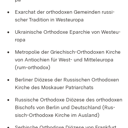
Ex­ar­chat der or­tho­do­xen Ge­mein­den rus­si­
scher Tra­di­ti­on in West­eu­ro­pa
Ukrai­ni­sche Or­tho­do­xe Epar­chie von West­eu­
ro­pa
Me­tro­po­lie der Grie­chisch-Or­tho­do­xen Kir­che
von An­tio­chi­en für West- und Mit­tel­eu­ro­pa
(rum-or­tho­dox)
Ber­li­ner Diö­ze­se der Rus­si­schen Or­tho­do­xen
Kir­che des Mos­kau­er Pa­tri­ar­chats
Rus­si­sche Or­tho­do­xe Diö­ze­se des or­tho­do­xen
Bi­schofs von Ber­lin und Deutsch­land (Rus­
sisch-Or­tho­do­xe Kir­che im Aus­land)
Ser­bi­sche Or­tho­do­xe Diö­ze­se von Frank­furt