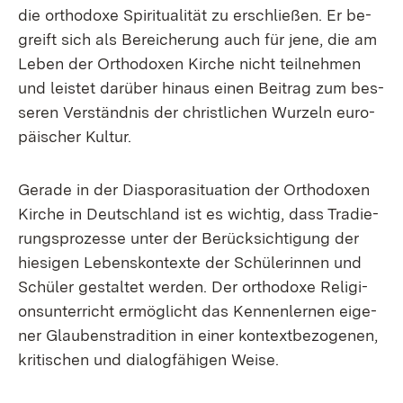
die or­tho­do­xe Spi­ri­tua­li­tät zu er­schlie­ßen. Er be­
greift sich als Be­rei­che­rung auch für je­ne, die am
Le­ben der Or­tho­do­xen Kir­che nicht teil­neh­men
und leis­tet dar­über hin­aus ei­nen Bei­trag zum bes­
se­ren Ver­ständ­nis der christ­li­chen Wur­zeln eu­ro­
päi­scher Kul­tur.
Ge­ra­de in der Dia­spo­ra­si­tua­ti­on der Or­tho­do­xen
Kir­che in Deutsch­land ist es wich­tig, dass Tra­die­
rungs­pro­zes­se un­ter der Be­rück­sich­ti­gung der
hie­si­gen Le­bens­kon­tex­te der Schü­le­rin­nen und
Schü­ler ge­stal­tet wer­den. Der or­tho­do­xe Re­li­gi­
ons­un­ter­richt er­mög­licht das Ken­nen­ler­nen ei­ge­
ner Glau­benstra­di­ti­on in ei­ner kon­text­be­zo­ge­nen,
kri­ti­schen und dia­log­fä­hi­gen Wei­se.