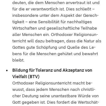
deu­ten, die dem Men­schen an­ver­traut ist und
für die er ver­ant­wort­lich ist. Dies schließt –
ins­be­son­de­re un­ter dem As­pekt der Ge­rech­
tig­keit – ei­ne Sen­si­bi­li­tät für nach­hal­ti­ges
Wirt­schaf­ten und ge­sell­schaft­li­che Teil­ha­be
al­ler Men­schen ein. Or­tho­do­xer Re­li­gi­ons­un­
ter­richt will da­zu bei­tra­gen, dass die Na­tur als
Got­tes gu­te Schöp­fung und Quel­le des Le­
bens für die Men­schen ge­hü­tet und be­wahrt
bleibt.
Bil­dung für To­le­ranz und Ak­zep­tanz von
Viel­falt (BTV)
Or­tho­do­xer Re­li­gi­ons­un­ter­richt macht be­
wusst, dass je­dem Men­schen nach christ­li­
cher Deu­tung sei­ne un­an­tast­ba­re Wür­de von
Gott ge­ge­ben ist. Dies for­dert die Wert­schät­