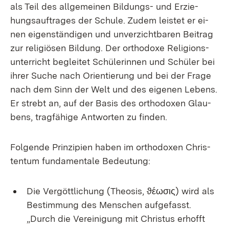
als Teil des all­ge­mei­nen Bil­dungs- und Er­zie­
hungs­auf­tra­ges der Schu­le. Zu­dem leis­tet er ei­
nen ei­gen­stän­di­gen und un­ver­zicht­ba­ren Bei­trag
zur re­li­giö­sen Bil­dung. Der or­tho­do­xe Re­li­gi­ons­
un­ter­richt be­glei­tet Schü­le­rin­nen und Schü­ler bei
ih­rer Su­che nach Ori­en­tie­rung und bei der Fra­ge
nach dem Sinn der Welt und des ei­ge­nen Le­bens.
Er strebt an, auf der Ba­sis des or­tho­do­xen Glau­
bens, trag­fä­hi­ge Ant­wor­ten zu fin­den.
Fol­gen­de Prin­zi­pi­en ha­ben im or­tho­do­xen Chris­
ten­tum fun­da­men­ta­le Be­deu­tung:
Die Ver­gött­li­chung (Theo­sis, ϑέωσις) wird als
Be­stim­mung des Men­schen auf­ge­fasst.
„Durch die Ver­ei­ni­gung mit Chris­tus er­hofft