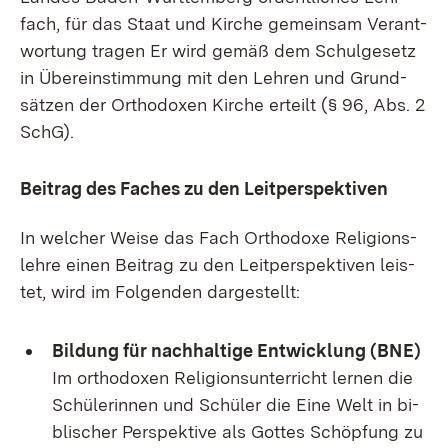
fach, für das Staat und Kir­che ge­mein­sam Ver­ant­
wor­tung tra­gen Er wird ge­mäß dem Schul­ge­setz
in Über­ein­stim­mung mit den Leh­ren und Grund­
sät­zen der Or­tho­do­xen Kir­che er­teilt (§ 96, Abs. 2
SchG).
Bei­trag des Fa­ches zu den Leit­per­spek­ti­ven
In wel­cher Wei­se das Fach Or­tho­do­xe Re­li­gi­ons­
leh­re ei­nen Bei­trag zu den Leit­per­spek­ti­ven leis­
tet, wird im Fol­gen­den dar­ge­stellt:
Bil­dung für nach­hal­ti­ge Ent­wick­lung (BNE)
Im or­tho­do­xen Re­li­gi­ons­un­ter­richt ler­nen die
Schü­le­rin­nen und Schü­ler die Ei­ne Welt in bi­
bli­scher Per­spek­ti­ve als Got­tes Schöp­fung zu