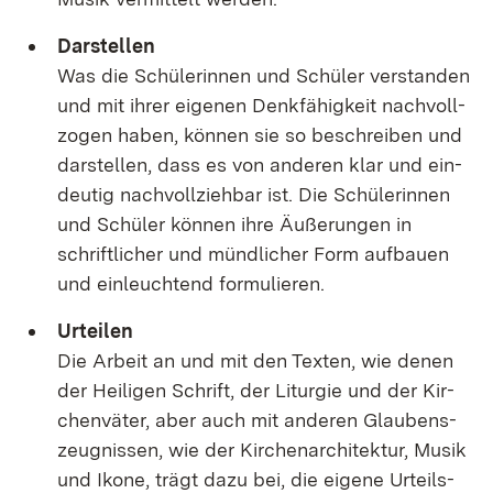
Dar­stel­len
Was die Schü­le­rin­nen und Schü­ler ver­stan­den
und mit ih­rer ei­ge­nen Denk­fä­hig­keit nach­voll­
zo­gen ha­ben, kön­nen sie so be­schrei­ben und
dar­stel­len, dass es von an­de­ren klar und ein­
deu­tig nach­voll­zieh­bar ist. Die Schü­le­rin­nen
und Schü­ler kön­nen ih­re Äu­ße­run­gen in
schrift­li­cher und münd­li­cher Form auf­bau­en
und ein­leuch­tend for­mu­lie­ren.
Ur­tei­len
Die Ar­beit an und mit den Tex­ten, wie de­nen
der Hei­li­gen Schrift, der Lit­ur­gie und der Kir­
chen­vä­ter, aber auch mit an­de­ren Glau­bens­
zeug­nis­sen, wie der Kir­chen­ar­chi­tek­tur, Mu­sik
und Iko­ne, trägt da­zu bei, die ei­ge­ne Ur­teils­