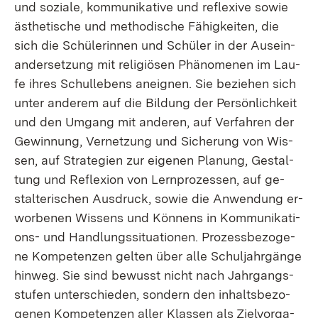
und so­zia­le, kom­mu­ni­ka­ti­ve und re­fle­xi­ve so­wie
äs­the­ti­sche und me­tho­di­sche Fä­hig­kei­ten, die
sich die Schü­le­rin­nen und Schü­ler in der Aus­ein­
an­der­set­zung mit re­li­giö­sen Phä­no­me­nen im Lau­
fe ih­res Schul­le­bens an­eig­nen. Sie be­zie­hen sich
un­ter an­de­rem auf die Bil­dung der Per­sön­lich­keit
und den Um­gang mit an­de­ren, auf Ver­fah­ren der
Ge­win­nung, Ver­net­zung und Si­che­rung von Wis­
sen, auf Stra­te­gi­en zur ei­ge­nen Pla­nung, Ge­stal­
tung und Re­fle­xi­on von Lern­pro­zes­sen, auf ge­
stal­te­ri­schen Aus­druck, so­wie die An­wen­dung er­
wor­be­nen Wis­sens und Kön­nens in Kom­mu­ni­ka­ti­
ons- und Hand­lungs­si­tua­tio­nen. Pro­zess­be­zo­ge­
ne Kom­pe­ten­zen gel­ten über al­le Schul­jahr­gän­ge
hin­weg. Sie sind be­wusst nicht nach Jahr­gangs­
stu­fen un­ter­schie­den, son­dern den in­halts­be­zo­
ge­nen Kom­pe­ten­zen al­ler Klas­sen als Ziel­vor­ga­