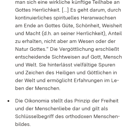
man sich ei­ne wirk­li­che künf­ti­ge Teil­ha­be an
Got­tes Herr­lich­keit. […] Es geht dar­um, durch
kon­ti­nu­ier­li­ches spi­ri­tu­el­les Her­an­wach­sen
am En­de an Got­tes Gü­te, Schön­heit, Weis­heit
und Macht (d.h. an sei­ner Herr­lich­keit), An­teil
zu er­hal­ten, nicht aber am We­sen oder der
Na­tur Got­tes.“ Die Ver­gött­li­chung er­schließt
ent­schei­den­de Sicht­wei­sen auf Gott, Mensch
und Welt. Sie hin­ter­lässt viel­fäl­ti­ge Spu­ren
und Zei­chen des Hei­li­gen und Gött­li­chen in
der Welt und er­mög­licht Er­fah­run­gen im Le­
ben der Men­schen.
Die Oi­ko­no­mia stellt das Prin­zip der Frei­heit
und der Men­schen­lie­be dar und gilt als
Schlüs­sel­be­griff des or­tho­do­xen Men­schen­
bil­des.