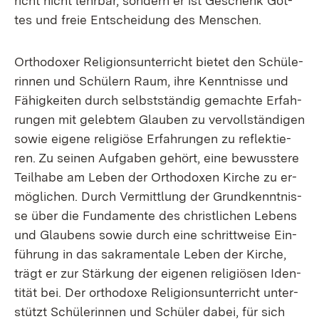
richt nicht lehr­bar, son­dern er ist Ge­schenk Got­
tes und freie Ent­schei­dung des Men­schen.
Or­tho­do­xer Re­li­gi­ons­un­ter­richt bie­tet den Schü­le­
rin­nen und Schü­lern Raum, ih­re Kennt­nis­se und
Fä­hig­kei­ten durch selbst­stän­dig ge­mach­te Er­fah­
run­gen mit ge­leb­tem Glau­ben zu ver­voll­stän­di­gen
so­wie ei­ge­ne re­li­giö­se Er­fah­run­gen zu re­flek­tie­
ren. Zu sei­nen Auf­ga­ben ge­hört, ei­ne be­wuss­te­re
Teil­ha­be am Le­ben der Or­tho­do­xen Kir­che zu er­
mög­li­chen. Durch Ver­mitt­lung der Grund­kennt­nis­
se über die Fun­da­men­te des christ­li­chen Le­bens
und Glau­bens so­wie durch ei­ne schritt­wei­se Ein­
füh­rung in das sa­kra­men­ta­le Le­ben der Kir­che,
trägt er zur Stär­kung der ei­ge­nen re­li­giö­sen Iden­
ti­tät bei. Der or­tho­do­xe Re­li­gi­ons­un­ter­richt un­ter­
stützt Schü­le­rin­nen und Schü­ler da­bei, für sich