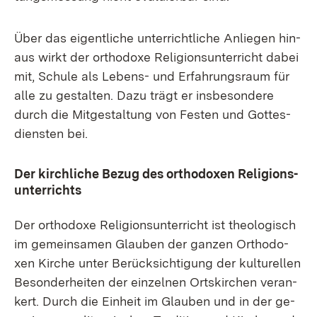
Über das ei­gent­li­che un­ter­richt­li­che An­lie­gen hin­
aus wirkt der or­tho­do­xe Re­li­gi­ons­un­ter­richt da­bei
mit, Schu­le als Le­bens- und Er­fah­rungs­raum für
al­le zu ge­stal­ten. Da­zu trägt er ins­be­son­de­re
durch die Mit­ge­stal­tung von Fes­ten und Got­tes­
diens­ten bei.
Der kirch­li­che Be­zug des or­tho­do­xen Re­li­gi­ons­
un­ter­richts
Der or­tho­do­xe Re­li­gi­ons­un­ter­richt ist theo­lo­gisch
im ge­mein­sa­men Glau­ben der gan­zen Or­tho­do­
xen Kir­che un­ter Be­rück­sich­ti­gung der kul­tu­rel­len
Be­son­der­hei­ten der ein­zel­nen Orts­kir­chen ver­an­
kert. Durch die Ein­heit im Glau­ben und in der ge­