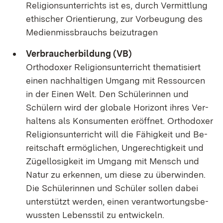
Re­li­gi­ons­un­ter­richts ist es, durch Ver­mitt­lung
ethi­scher Ori­en­tie­rung, zur Vor­beu­gung des
Me­di­en­miss­brauchs bei­zu­tra­gen
Ver­brau­cher­bil­dung (VB)
Or­tho­do­xer Re­li­gi­ons­un­ter­richt the­ma­ti­siert
ei­nen nach­hal­ti­gen Um­gang mit Res­sour­cen
in der Ei­nen Welt. Den Schü­le­rin­nen und
Schü­lern wird der glo­ba­le Ho­ri­zont ih­res Ver­
hal­tens als Kon­su­men­ten er­öff­net. Or­tho­do­xer
Re­li­gi­ons­un­ter­richt will die Fä­hig­keit und Be­
reit­schaft er­mög­li­chen, Un­ge­rech­tig­keit und
Zü­gel­lo­sig­keit im Um­gang mit Mensch und
Na­tur zu er­ken­nen, um die­se zu über­win­den.
Die Schü­le­rin­nen und Schü­ler sol­len da­bei
un­ter­stützt wer­den, ei­nen ver­ant­wor­tungs­be­
wuss­ten Le­bens­stil zu ent­wi­ckeln.