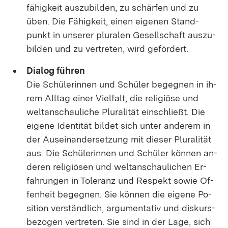
fä­hig­keit aus­zu­bil­den, zu schär­fen und zu
üben. Die Fä­hig­keit, ei­nen ei­ge­nen Stand­
punkt in un­se­rer plu­ra­len Ge­sell­schaft aus­zu­
bil­den und zu ver­tre­ten, wird ge­för­dert.
Dia­log füh­ren
Die Schü­le­rin­nen und Schü­ler be­geg­nen in ih­
rem All­tag ei­ner Viel­falt, die re­li­giö­se und
welt­an­schau­li­che Plu­ra­li­tät ein­schließt. Die
ei­ge­ne Iden­ti­tät bil­det sich un­ter an­de­rem in
der Aus­ein­an­der­set­zung mit die­ser Plu­ra­li­tät
aus. Die Schü­le­rin­nen und Schü­ler kön­nen an­
de­ren re­li­giö­sen und welt­an­schau­li­chen Er­
fah­run­gen in To­le­ranz und Re­spekt so­wie Of­
fen­heit be­geg­nen. Sie kön­nen die ei­ge­ne Po­
si­ti­on ver­ständ­lich, ar­gu­men­ta­tiv und dis­kurs­
be­zo­gen ver­tre­ten. Sie sind in der La­ge, sich