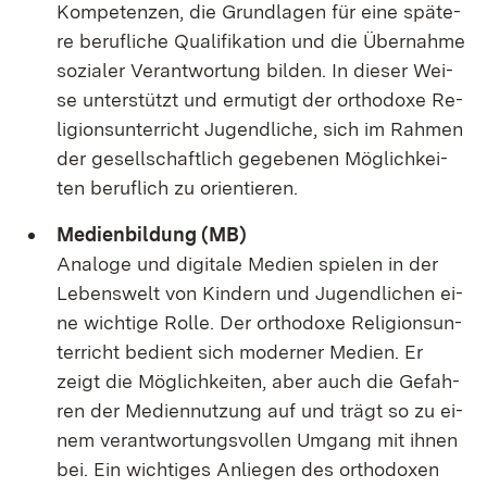
Kom­pe­ten­zen, die Grund­la­gen für ei­ne spä­te­
re be­ruf­li­che Qua­li­fi­ka­ti­on und die Über­nah­me
so­zia­ler Ver­ant­wor­tung bil­den. In die­ser Wei­
se un­ter­stützt und er­mu­tigt der or­tho­do­xe Re­
li­gi­ons­un­ter­richt Ju­gend­li­che, sich im Rah­men
der ge­sell­schaft­lich ge­ge­be­nen Mög­lich­kei­
ten be­ruf­lich zu ori­en­tie­ren.
Me­di­en­bil­dung (MB)
Ana­lo­ge und di­gi­ta­le Me­di­en spie­len in der
Le­bens­welt von Kin­dern und Ju­gend­li­chen ei­
ne wich­ti­ge Rol­le. Der or­tho­do­xe Re­li­gi­ons­un­
ter­richt be­dient sich mo­der­ner Me­di­en. Er
zeigt die Mög­lich­kei­ten, aber auch die Ge­fah­
ren der Me­di­en­nut­zung auf und trägt so zu ei­
nem ver­ant­wor­tungs­vol­len Um­gang mit ih­nen
bei. Ein wich­ti­ges An­lie­gen des or­tho­do­xen