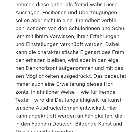
neh­men die­se da­her als fremd wahr. Die­se
Aus­sa­gen, Po­si­tio­nen und Über­zeu­gun­gen
sol­len aber nicht in ei­ner Fremd­heit ver­blei­
ben, son­dern von den Schü­le­rin­nen und Schü­
lern mit ih­rem Vor­wis­sen, ih­ren Er­fah­run­gen
und Ein­stel­lun­gen ver­knüpft wer­den. Da­bei
kann die cha­rak­te­ris­ti­sche Ei­gen­art des Frem­
den er­hal­ten blei­ben, wird aber in den ei­ge­
nen Denk­ho­ri­zont auf­ge­nom­men und mit des­
sen Mög­lich­kei­ten aus­ge­drückt. Das be­deu­tet
im­mer auch ei­ne Er­wei­te­rung die­ses Ho­ri­
zonts. In ähn­li­cher Wei­se – wie für frem­de
Tex­te – wird die Deu­tungs­fä­hig­keit für künst­
le­ri­sche Aus­drucks­for­men ent­wi­ckelt. Hier
kann an­ge­knüpft wer­den an Fä­hig­kei­ten, die
in den Fä­chern Deutsch, Bil­den­de Kunst und
Mu­sik ver­mit­telt wer­den.