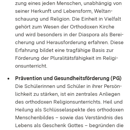
zung ei­nes je­den Men­schen, un­ab­hän­gig von
sei­ner Her­kunft und Le­bens­form, Welt­an­
schau­ung und Re­li­gi­on. Die Ein­heit in Viel­falt
ge­hört zum We­sen der Or­tho­do­xen Kir­che
und wird be­son­ders in der Dia­spo­ra als Be­rei­
che­rung und Her­aus­for­de­rung er­fah­ren. Die­se
Er­fah­rung bil­det ei­ne trag­fä­hi­ge Ba­sis zur
För­de­rung der Plu­ra­li­täts­fä­hig­keit im Re­li­gi­
ons­un­ter­richt.
Prä­ven­ti­on und Ge­sund­heits­för­de­rung (PG)
Die Schü­le­rin­nen und Schü­ler in ih­rer Per­sön­
lich­keit zu stär­ken, ist ein zen­tra­les An­lie­gen
des or­tho­do­xen Re­li­gi­ons­un­ter­richts. Heil und
Hei­lung als Schlüs­sel­as­pek­te des or­tho­do­xen
Men­schen­bil­des – so­wie das Ver­ständ­nis des
Le­bens als Ge­schenk Got­tes – be­grün­den die