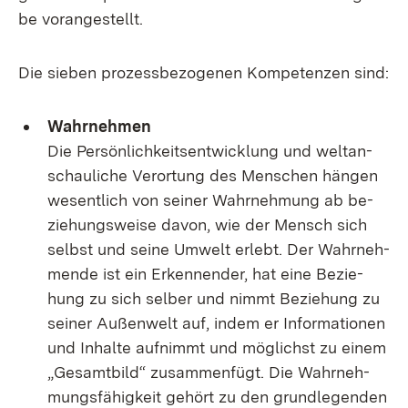
be vor­an­ge­stellt.
Die sie­ben pro­zess­be­zo­ge­nen Kom­pe­ten­zen sind:
Wahr­neh­men
Die Per­sön­lich­keits­ent­wick­lung und welt­an­
schau­li­che Ver­or­tung des Men­schen hän­gen
we­sent­lich von sei­ner Wahr­neh­mung ab be­
zie­hungs­wei­se da­von, wie der Mensch sich
selbst und sei­ne Um­welt er­lebt. Der Wahr­neh­
men­de ist ein Er­ken­nen­der, hat ei­ne Be­zie­
hung zu sich sel­ber und nimmt Be­zie­hung zu
sei­ner Au­ßen­welt auf, in­dem er In­for­ma­tio­nen
und In­hal­te auf­nimmt und mög­lichst zu ei­nem
„Ge­samt­bild“ zu­sam­men­fügt. Die Wahr­neh­
mungs­fä­hig­keit ge­hört zu den grund­le­gen­den