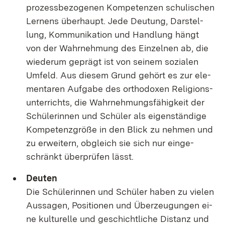
pro­zess­be­zo­ge­nen Kom­pe­ten­zen schu­li­schen
Ler­nens über­haupt. Je­de Deu­tung, Dar­stel­
lung, Kom­mu­ni­ka­ti­on und Hand­lung hängt
von der Wahr­neh­mung des Ein­zel­nen ab, die
wie­der­um ge­prägt ist von sei­nem so­zia­len
Um­feld. Aus die­sem Grund ge­hört es zur ele­
men­ta­ren Auf­ga­be des or­tho­do­xen Re­li­gi­ons­
un­ter­richts, die Wahr­neh­mungs­fä­hig­keit der
Schü­le­rin­nen und Schü­ler als ei­gen­stän­di­ge
Kom­pe­tenz­grö­ße in den Blick zu neh­men und
zu er­wei­tern, ob­gleich sie sich nur ein­ge­
schränkt über­prü­fen lässt.
Deu­ten
Die Schü­le­rin­nen und Schü­ler ha­ben zu vie­len
Aus­sa­gen, Po­si­tio­nen und Über­zeu­gun­gen ei­
ne kul­tu­rel­le und ge­schicht­li­che Dis­tanz und