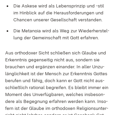
Die As­ke­se wird als Le­bens­prin­zip und -stil
im Hin­blick auf die Her­aus­for­de­run­gen und
Chan­cen un­se­rer Ge­sell­schaft ver­stan­den.
Die Me­ta­noia wird als Weg zur Wie­der­her­stel­
lung der Ge­mein­schaft mit Gott er­fah­ren.
Aus or­tho­do­xer Sicht schlie­ßen sich Glau­be und
Er­kennt­nis ge­gen­sei­tig nicht aus, son­dern sie
brau­chen und er­gän­zen ein­an­der. In al­ler Un­zu­
läng­lich­keit ist der Mensch zur Er­kennt­nis Got­tes
be­ru­fen und fä­hig, doch kann er Gott nicht aus­
schließ­lich ra­tio­nal be­grei­fen. Es bleibt im­mer ein
Mo­ment des Un­ver­füg­ba­ren, wel­ches ins­be­son­
de­re als Be­geg­nung er­fah­ren wer­den kann. In­so­
fern ist der Glau­be im or­tho­do­xen Re­li­gi­ons­un­ter­