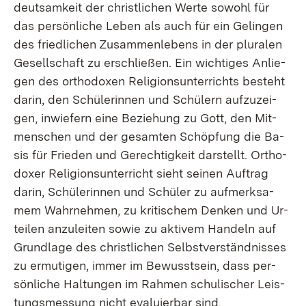
deut­sam­keit der christ­li­chen Wer­te so­wohl für
das per­sön­li­che Le­ben als auch für ein Ge­lin­gen
des fried­li­chen Zu­sam­men­le­bens in der plu­ra­len
Ge­sell­schaft zu er­schlie­ßen. Ein wich­ti­ges An­lie­
gen des or­tho­do­xen Re­li­gi­ons­un­ter­richts be­steht
dar­in, den Schü­le­rin­nen und Schü­lern auf­zu­zei­
gen, in­wie­fern ei­ne Be­zie­hung zu Gott, den Mit­
men­schen und der ge­sam­ten Schöp­fung die Ba­
sis für Frie­den und Ge­rech­tig­keit dar­stellt. Or­tho­
do­xer Re­li­gi­ons­un­ter­richt sieht sei­nen Auf­trag
dar­in, Schü­le­rin­nen und Schü­ler zu auf­merk­sa­
mem Wahr­neh­men, zu kri­ti­schem Den­ken und Ur­
tei­len an­zu­lei­ten so­wie zu ak­ti­vem Han­deln auf
Grund­la­ge des christ­li­chen Selbst­ver­ständ­nis­ses
zu er­mu­ti­gen, im­mer im Be­wusst­sein, dass per­
sön­li­che Hal­tun­gen im Rah­men schu­li­scher Leis­
tungs­mes­sung nicht eva­lu­ier­bar sind.