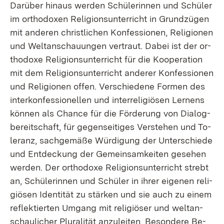
Dar­über hin­aus wer­den Schü­le­rin­nen und Schü­ler
im or­tho­do­xen Re­li­gi­ons­un­ter­richt in Grund­zü­gen
mit an­de­ren christ­li­chen Kon­fes­sio­nen, Re­li­gio­nen
und Welt­an­schau­un­gen ver­traut. Da­bei ist der or­
tho­do­xe Re­li­gi­ons­un­ter­richt für die Ko­ope­ra­ti­on
mit dem Re­li­gi­ons­un­ter­richt an­de­rer Kon­fes­sio­nen
und Re­li­gio­nen of­fen. Ver­schie­de­ne For­men des
in­ter­kon­fes­sio­nel­len und in­ter­re­li­giö­sen Ler­nens
kön­nen als Chan­ce für die För­de­rung von Dia­log­
be­reit­schaft, für ge­gen­sei­ti­ges Ver­ste­hen und To­
le­ranz, sach­ge­mä­ße Wür­di­gung der Un­ter­schie­de
und Ent­de­ckung der Ge­mein­sam­kei­ten ge­se­hen
wer­den. Der or­tho­do­xe Re­li­gi­ons­un­ter­richt strebt
an, Schü­le­rin­nen und Schü­ler in ih­rer ei­ge­nen re­li­
giö­sen Iden­ti­tät zu stär­ken und sie auch zu ei­nem
re­flek­tier­ten Um­gang mit re­li­giö­ser und welt­an­
schau­li­cher Plu­ra­li­tät an­zu­lei­ten. Be­son­de­re Be­