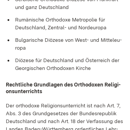
und ganz Deutsch­land
Ru­mä­ni­sche Or­tho­do­xe Me­tro­po­lie für
Deutsch­land, Zen­tral- und Nord­eu­ro­pa
Bul­ga­ri­sche Diö­ze­se von West- und Mit­tel­eu­
ro­pa
Diö­ze­se für Deutsch­land und Ös­ter­reich der
Ge­or­gi­schen Or­tho­do­xen Kir­che
Recht­li­che Grund­la­gen des Or­tho­do­xen Re­li­gi­
ons­un­ter­richts
Der or­tho­do­xe Re­li­gi­ons­un­ter­richt ist nach Art. 7,
Abs. 3 des Grund­ge­set­zes der Bun­des­re­pu­blik
Deutsch­land und nach Art. 18 der Ver­fas­sung des
Lan­des Ba­den-Würt­tem­berg or­dent­li­ches Lehr­