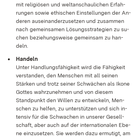
mit re­li­giö­sen und welt­an­schau­li­chen Er­fah­
run­gen so­wie ethi­schen Ein­stel­lun­gen der An­
de­ren aus­ein­an­der­zu­set­zen und zu­sam­men
nach ge­mein­sa­men Lö­sungs­stra­te­gi­en zu su­
chen be­zie­hungs­wei­se ge­mein­sam zu han­
deln.
Han­deln
Un­ter Hand­lungs­fä­hig­keit wird die Fä­hig­keit
ver­stan­den, den Men­schen mit all sei­nen
Stär­ken und trotz sei­ner Schwä­chen als Iko­ne
Got­tes wahr­zu­neh­men und von die­sem
Stand­punkt den Wil­len zu ent­wi­ckeln, Men­
schen zu hel­fen, zu un­ter­stüt­zen und sich in­
ten­siv für die Schwa­chen in un­se­rer Ge­sell­
schaft, aber auch auf der in­ter­na­tio­na­len Ebe­
ne ein­zu­set­zen. Sie wer­den da­zu er­mu­tigt, am