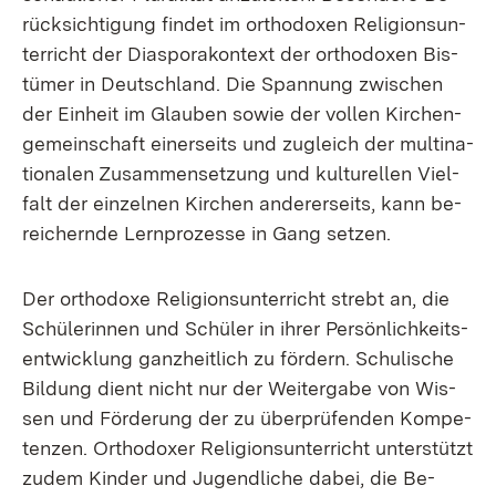
rück­sich­ti­gung fin­det im or­tho­do­xen Re­li­gi­ons­un­
ter­richt der Dia­spora­kon­text der or­tho­do­xen Bis­
tü­mer in Deutsch­land. Die Span­nung zwi­schen
der Ein­heit im Glau­ben so­wie der vol­len Kir­chen­
ge­mein­schaft ei­ner­seits und zu­gleich der mul­ti­na­
tio­na­len Zu­sam­men­set­zung und kul­tu­rel­len Viel­
falt der ein­zel­nen Kir­chen an­de­rer­seits, kann be­
rei­chern­de Lern­pro­zes­se in Gang set­zen.
Der or­tho­do­xe Re­li­gi­ons­un­ter­richt strebt an, die
Schü­le­rin­nen und Schü­ler in ih­rer Per­sön­lich­keits­
ent­wick­lung ganz­heit­lich zu för­dern. Schu­li­sche
Bil­dung dient nicht nur der Wei­ter­ga­be von Wis­
sen und För­de­rung der zu über­prü­fen­den Kom­pe­
ten­zen. Or­tho­do­xer Re­li­gi­ons­un­ter­richt un­ter­stützt
zu­dem Kin­der und Ju­gend­li­che da­bei, die Be­