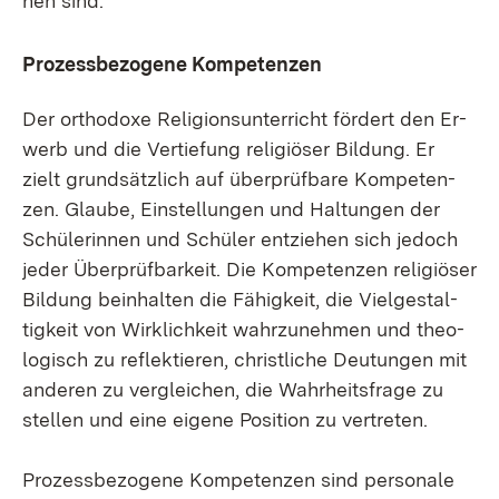
hen sind.
Pro­zess­be­zo­ge­ne Kom­pe­ten­zen
Der or­tho­do­xe Re­li­gi­ons­un­ter­richt för­dert den Er­
werb und die Ver­tie­fung re­li­giö­ser Bil­dung. Er
zielt grund­sätz­lich auf über­prüf­ba­re Kom­pe­ten­
zen. Glau­be, Ein­stel­lun­gen und Hal­tun­gen der
Schü­le­rin­nen und Schü­ler ent­zie­hen sich je­doch
je­der Über­prüf­bar­keit. Die Kom­pe­ten­zen re­li­giö­ser
Bil­dung be­inhal­ten die Fä­hig­keit, die Viel­ge­stal­
tig­keit von Wirk­lich­keit wahr­zu­neh­men und theo­
lo­gisch zu re­flek­tie­ren, christ­li­che Deu­tun­gen mit
an­de­ren zu ver­glei­chen, die Wahr­heits­fra­ge zu
stel­len und ei­ne ei­ge­ne Po­si­ti­on zu ver­tre­ten.
Pro­zess­be­zo­ge­ne Kom­pe­ten­zen sind per­so­na­le