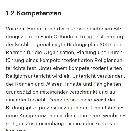
1.2 Kom­pe­ten­zen
Vor dem Hin­ter­grund der hier be­schrie­be­nen Bil­
dungs­zie­le im Fach Or­tho­do­xe Re­li­gi­ons­leh­re legt
der kirch­lich ge­neh­mig­te Bil­dungs­plan 2016 den
Rah­men für die Or­ga­ni­sa­ti­on, Pla­nung und Durch­
füh­rung ei­nes kom­pe­tenz­ori­en­tier­ten Re­li­gi­ons­un­
ter­richts fest. Un­ter ei­nem kom­pe­tenz­ori­en­tier­ten
Re­li­gi­ons­un­ter­richt wird ein Un­ter­richt ver­stan­den,
der Kön­nen und Wis­sen, In­hal­te und Fä­hig­kei­ten
grund­sätz­lich mit­ein­an­der ver­schränkt und auf­
ein­an­der be­zieht. Dem­entspre­chend weist der
Bil­dungs­plan pro­zess­be­zo­ge­ne und in­halts­be­zo­
ge­ne Kom­pe­ten­zen aus, die nur in ih­rem wech­sel­
sei­ti­gen Zu­sam­men­hang mit­ein­an­der zu ver­ste­