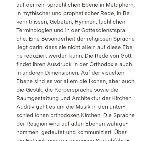
auf der rein sprach­li­chen Ebe­ne in Me­ta­phern,
in my­thi­scher und pro­phe­ti­scher Re­de, in Be­
kennt­nis­sen, Ge­be­ten, Hym­nen, fach­li­chen
Ter­mi­no­lo­gi­en und in der Got­tes­dienst­spra­
che. Ei­ne Be­son­der­heit der re­li­giö­sen Spra­che
liegt dar­in, dass sie nicht al­lein auf die­se Ebe­
ne re­du­ziert wer­den kann. Die Re­de von Gott
fin­det ih­ren Aus­druck in der Or­tho­do­xie auch
in an­de­ren Di­men­sio­nen. Auf der vi­su­el­len
Ebe­ne sind es vor al­lem die Iko­nen, aber auch
die Ges­tik, die Kör­per­spra­che so­wie die
Raum­ge­stal­tung und Ar­chi­tek­tur der Kir­chen.
Au­di­tiv geht es um die Mu­sik in den un­ter­
schied­li­chen or­tho­do­xen Kir­chen. Die Spra­che
der Re­li­gi­on wird auf al­len Ebe­nen wahr­ge­
nom­men, ge­deu­tet und kom­mu­ni­ziert. Über
die Ent­wick­lung der re­li­giö­sen Sprach­fä­hig­