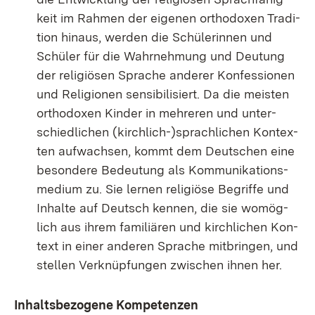
keit im Rah­men der ei­ge­nen or­tho­do­xen Tra­di­
ti­on hin­aus, wer­den die Schü­le­rin­nen und
Schü­ler für die Wahr­neh­mung und Deu­tung
der re­li­giö­sen Spra­che an­de­rer Kon­fes­sio­nen
und Re­li­gio­nen sen­si­bi­li­siert. Da die meis­ten
or­tho­do­xen Kin­der in meh­re­ren und un­ter­
schied­li­chen (kirch­lich-)sprach­li­chen Kon­tex­
ten auf­wach­sen, kommt dem Deut­schen ei­ne
be­son­de­re Be­deu­tung als Kom­mu­ni­ka­ti­ons­
me­di­um zu. Sie ler­nen re­li­giö­se Be­grif­fe und
In­hal­te auf Deutsch ken­nen, die sie wo­mög­
lich aus ih­rem fa­mi­liä­ren und kirch­li­chen Kon­
text in ei­ner an­de­ren Spra­che mit­brin­gen, und
stel­len Ver­knüp­fun­gen zwi­schen ih­nen her.
In­halts­be­zo­ge­ne Kom­pe­ten­zen