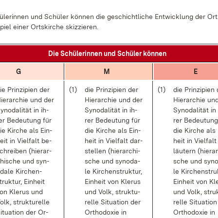
­le­rin­nen und Schü­ler kön­nen die ge­schicht­li­che Ent­wick­lung der Or­t
iel ei­ner Orts­kir­che skiz­zie­ren.
Die Schü­le­rin­nen und Schü­ler kön­nen
G
M
E
ie Prin­zi­pi­en der
(1)
die Prin­zi­pi­en der
(1)
die Prin­zi­pi­en
ier­ar­chie und der
Hier­ar­chie und der
Hier­ar­chie un
yn­oda­li­tät in ih­
Syn­oda­li­tät in ih­
Syn­oda­li­tät in
er Be­deu­tung für
rer Be­deu­tung für
rer Be­deu­tung
ie Kir­che als Ein­
die Kir­che als Ein­
die Kir­che als 
eit in Viel­falt be­
heit in Viel­falt dar­
heit in Viel­falt
chrei­ben (hier­ar­
stel­len (hier­ar­chi­
läu­tern (hier­ar
hi­sche und syn­
sche und syn­oda­
sche und syn­
da­le Kir­chen­
le Kir­chen­struk­tur,
le Kir­chen­struk
truk­tur, Ein­heit
Ein­heit von Kle­rus
Ein­heit von Kle
on Kle­rus und
und Volk, struk­tu­
und Volk, struk
olk, struk­tu­rel­le
rel­le Si­tua­ti­on der
rel­le Si­tua­ti­o
i­tua­ti­on der Or­
Or­tho­do­xie in
Or­tho­do­xie in