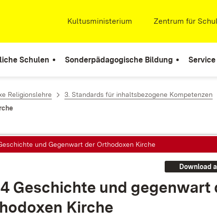
Extern:
Kultusministerium
(Öffnet in neuem Fenste
Extern:
Zentrum für Schul
liche Schulen
Sonderpädagogische Bildung
Service
e Religionslehre
3. Standards für inhaltsbezogene Kompetenzen
rche
 Geschichte und Gegenwart der Orthodoxen Kirche
Download a
.4 Ge­schich­te und ge­gen­wart
tho­do­xen Kir­che