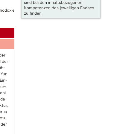
sind bei den inhaltsbezogenen
Kompetenzen des jeweiligen Faches
ho­do­xie
zu finden.
 der
d der
 ih­
 für
Ein­
 er­
­chi­
oda­
­tur,
­rus
­tu­
n der