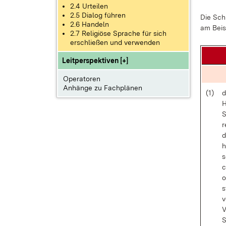
2.4 Urteilen
2.5 Dialog führen
Die Schü
2.6 Handeln
am Bei­sp
2.7 Religiöse Sprache für sich
erschließen und verwenden
Leitperspektiven [+]
Operatoren
Anhänge zu Fachplänen
(1)
d
H
S
r
d
h
s
c
o
s
v
V
S