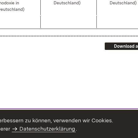
ho­do­xie in
Deutsch­land)
Deutsch­land)
eutsch­land)
Download a
erbessern zu können, verwenden wir Cookies.
serer
Datenschutzerklärung
.