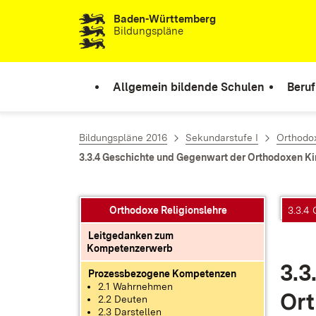
Baden-Württemberg
Zum Inhalt springen
Bildungspläne
Allgemein bildende Schulen
Beruf
Bildungspläne 2016
Sekundarstufe I
Orthodox
3.3.4 Geschichte und Gegenwart der Orthodoxen Ki
Orthodoxe Religionslehre
3.3.4
Leitgedanken zum
Kompetenzerwerb
3.3
Prozessbezogene Kompetenzen
2.1 Wahrnehmen
Or­
2.2 Deuten
2.3 Darstellen