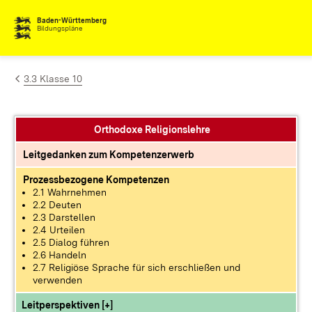
Zum Inhalt springen
Baden-Württemberg
Bildungspläne
3.3 Klasse 10
Orthodoxe Religionslehre
Leitgedanken zum Kompetenzerwerb
Prozessbezogene Kompetenzen
2.1 Wahrnehmen
2.2 Deuten
2.3 Darstellen
2.4 Urteilen
2.5 Dialog führen
2.6 Handeln
2.7 Religiöse Sprache für sich erschließen und
verwenden
Leitperspektiven [+]