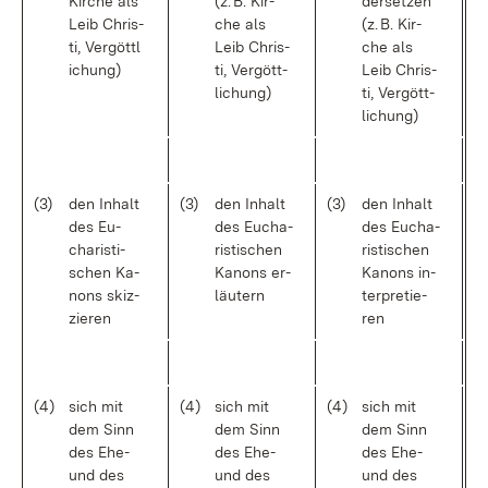
Kir­che als
(z. B. Kir­
der­set­zen
Leib Chris­
che als
(z. B. Kir­
ti, Ver­gött­l
Leib Chris­
che als
i­chung)
ti, Ver­gött­
Leib Chris­
li­chung)
ti, Ver­gött­
li­chung)
(3)
den In­halt
(3)
den In­halt
(3)
den In­halt
des Eu­
des Eu­cha­
des Eu­cha­
cha­ris­ti­
ris­ti­schen
ris­ti­schen
schen Ka­
Ka­nons er­
Ka­nons in­
nons skiz­
läu­tern
ter­pre­tie­
zie­ren
ren
(4)
sich mit
(4)
sich mit
(4)
sich mit
dem Sinn
dem Sinn
dem Sinn
des Ehe-
des Ehe-
des Ehe-
und des
und des
und des