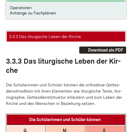
Operatoren
Anhänge zu Fachplänen
3.3.3 Das liturgische Leben der Kirche
Download als PDF
3.3.3 Das lit­ur­gi­sche Le­ben der Kir­
che
Die Schü­le­rin­nen und Schü­ler kön­nen die or­tho­do­xe Got­tes­
dienst­tra­di­ti­on mit ih­ren Ele­men­ten wie lit­ur­gi­sche Tex­te, Iko­
no­gra­phie, Got­tes­dienst­struk­tur er­läu­tern und zum Le­ben der
Kir­che und des Men­schen in Be­zie­hung set­zen.
Die Schü­le­rin­nen und Schü­ler kön­nen
G
M
E