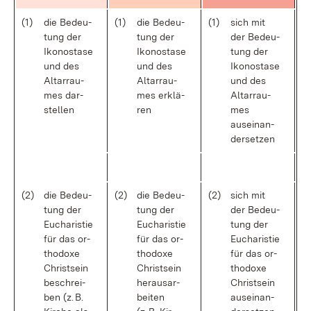
(1)
die Be­deu­
(1)
die Be­deu­
(1)
sich mit
tung der
tung der
der Be­deu­
Iko­no­stase
Iko­no­stase
tung der
und des
und des
Iko­no­stase
Al­tar­rau­
Al­tar­rau­
und des
mes dar­
mes er­klä­
Al­tar­rau­
stel­len
ren
mes
aus­ein­an­
der­set­zen
(2)
die Be­deu­
(2)
die Be­deu­
(2)
sich mit
tung der
tung der
der Be­deu­
Eu­cha­ris­tie
Eu­cha­ris­tie
tung der
für das or­
für das or­
Eu­cha­ris­tie
tho­do­xe
tho­do­xe
für das or­
Christ­sein
Christ­sein
tho­do­xe
be­schrei­
her­aus­ar­
Christ­sein
ben (z. B.
bei­ten
aus­ein­an­