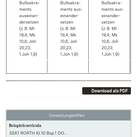
Buß­sa­kra­
Buß­sa­kra­
Buß­sa­kra­
ments
ments aus­
ments aus­
aus­ein­an­
ein­an­der­
ein­an­der­
der­set­zen
set­zen
set­zen
(z. B. Mt
(z. B. Mt
(z. B. Mt
19,4; Mk
19,4; Mk
19,4; Mk
10,6; Joh
10,6; Joh
10,6; Joh
20,23;
20,23;
20,23;
1.Joh 1,9)
1.Joh 1,9)
1.Joh 1,9)
Download als PDF
Umsetzungshilfen
Beispielcurricula
SEK1 RORTH Kl.10 Bsp.1 DO...