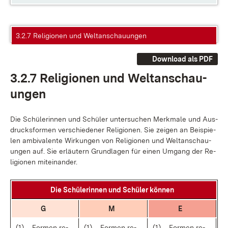
3.2.7 Religionen und Weltanschauungen
Download als PDF
3.2.7 Re­li­gio­nen und Welt­an­schau­
un­gen
Die Schü­le­rin­nen und Schü­ler un­ter­su­chen Merk­ma­le und Aus­
drucks­for­men ver­schie­de­ner Re­li­gio­nen. Sie zei­gen an Bei­spie­
len am­bi­va­len­te Wir­kun­gen von Re­li­gio­nen und Welt­an­schau­
un­gen auf. Sie er­läu­tern Grund­la­gen für ei­nen Um­gang der Re­
li­gio­nen mit­ein­an­der.
Die Schü­le­rin­nen und Schü­ler kön­nen
G
M
E
(1)
For­men re­
(1)
For­men re­
(1)
For­men re­