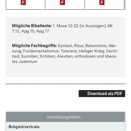
Mög­li­che Bi­bel­tex­te:
1. Mo­se 12-22 (in Aus­zü­gen); Mt
7,12; Apg 15; Apg 17
Mög­li­che Fach­be­grif­fe:
Sym­bol; Ri­tus; Be­kennt­nis; Wei­
sung; Fun­da­men­ta­lis­mus; To­le­ranz; Hei­li­ger Krieg; Dschi­
had; Sun­ni­ten; Schii­ten; Ale­vi­ten; or­tho­do­xes und li­be­ra­
les Ju­den­tum
Download als PDF
Umsetzungshilfen
Beispielcurricula