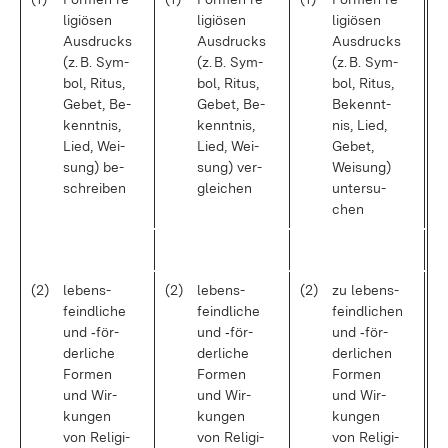
li­giö­sen
li­giö­sen
li­giö­sen
Aus­drucks
Aus­drucks
Aus­drucks
(z. B. Sym­
(z. B. Sym­
(z. B. Sym­
bol, Ri­tus,
bol, Ri­tus,
bol, Ri­tus,
Ge­bet, Be­
Ge­bet, Be­
Be­kennt­
kennt­nis,
kennt­nis,
nis, Lied,
Lied, Wei­
Lied, Wei­
Ge­bet,
sung) be­
sung) ver­
Wei­sung)
schrei­ben
glei­chen
un­ter­su­
chen
(2)
le­bens­
(2)
le­bens­
(2)
zu le­bens­
feind­li­che
feind­li­che
feind­li­chen
und ‑för­
und ‑för­
und ‑för­
der­li­che
der­li­che
der­li­chen
For­men
For­men
For­men
und Wir­
und Wir­
und Wir­
kun­gen
kun­gen
kun­gen
von Re­li­gi­
von Re­li­gi­
von Re­li­gi­