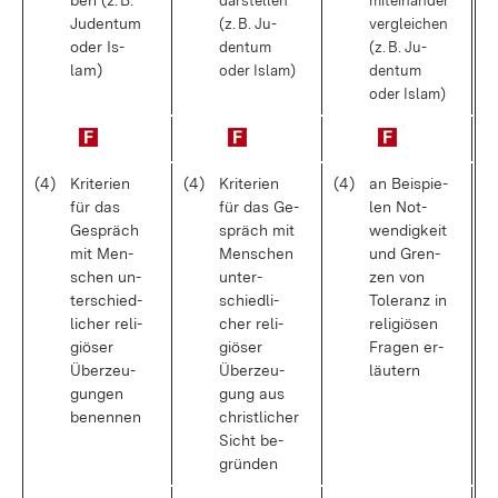
ben (z. B.
dar­stel­len
mit­ein­an­der
Ju­den­tum
(z. B. Ju­
ver­glei­chen
oder Is­
den­tum
(z. B. Ju­
lam)
oder Is­lam)
den­tum
oder Is­lam)
(4)
Kri­te­ri­en
(4)
Kri­te­ri­en
(4)
an Bei­spie­
für das
für das Ge­
len Not­
Ge­spräch
spräch mit
wen­dig­keit
mit Men­
Men­schen
und Gren­
schen un­
un­ter­
zen von
ter­schied­
schied­li­
To­le­ranz in
li­cher re­li­
cher re­li­
re­li­giö­sen
giö­ser
giö­ser
Fra­gen er­
Über­zeu­
Über­zeu­
läu­tern
gun­gen
gung aus
be­nen­nen
christ­li­cher
Sicht be­
grün­den