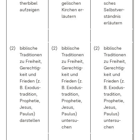
ther­bi­bel
ge­li­schen
sches
auf­zei­gen
Kir­chen er­
Selbst­ver­
läu­tern
ständ­nis
er­läu­tern
(2)
bi­bli­sche
(2)
bi­bli­sche
(2)
bi­bli­sche
Tra­di­tio­nen
Tra­di­tio­nen
Tra­di­tio­nen
zu Frei­heit,
zu Frei­heit,
zu Frei­heit,
Ge­rech­tig­
Ge­rech­tig­
Ge­rech­tig­
keit und
keit und
keit und
Frie­den (z.
Frie­den (z.
Frie­den (z.
B. Exo­dus­
B. Exo­dus­
B. Exo­dus­
tra­di­ti­on,
tra­di­ti­on,
tra­di­ti­on,
Pro­phe­tie,
Pro­phe­tie,
Pro­phe­tie,
Je­sus,
Je­sus,
Je­sus,
Pau­lus)
Pau­lus)
Pau­lus)
dar­stel­len
un­ter­su­
un­ter­su­
chen
chen