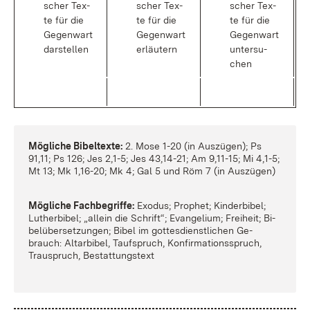
scher Tex­
scher Tex­
scher Tex­
te für die
te für die
te für die
Ge­gen­wart
Ge­gen­wart
Ge­gen­wart
dar­stel­len
er­läu­tern
un­ter­su­
chen
Mög­li­che Bi­bel­tex­te:
2. Mo­se 1-20 (in Aus­zü­gen); Ps
91,11; Ps 126; Jes 2,1-5; Jes 43,14-21; Am 9,11-15; Mi 4,1-5;
Mt 13; Mk 1,16-20; Mk 4; Gal 5 und Röm 7 (in Aus­zü­gen)
Mög­li­che Fach­be­grif­fe:
Exo­dus; Pro­phet; Kin­der­bi­bel;
Lu­ther­bi­bel; „al­lein die Schrift“; Evan­ge­li­um; Frei­heit; Bi­
bel­über­set­zun­gen; Bi­bel im got­tes­dienst­li­chen Ge­
brauch: Al­tar­bi­bel, Tauf­spruch, Kon­fir­ma­ti­ons­spruch,
Trau­spruch, Be­stat­tungs­text