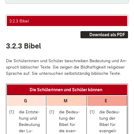
3.2.3 Bibel
Download als PDF
3.2.3 Bi­bel
Die Schü­le­rin­nen und Schü­ler be­schrei­ben Be­deu­tung und An­
spruch bi­bli­scher Tex­te. Sie zei­gen die Bild­haf­tig­keit re­li­giö­ser
Spra­che auf. Sie un­ter­su­chen selbst­stän­dig bi­bli­sche Tex­te.
Die Schü­le­rin­nen und Schü­ler kön­nen
G
M
E
(1)
die Ent­ste­
(1)
die Be­deu­
(1)
die Be­deu­
hung und
tung der
tung der
Be­deu­tung
Bi­bel für
Bi­bel für
der Lu­
die evan­
evan­ge­li­