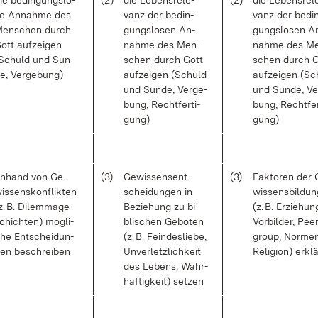
ie be­din­gungs­lo­
(2)
die Le­bens­re­le­
(2)
die Le­bens­re­l
e An­nah­me des
vanz der be­din­
vanz der be­di
en­schen durch
gungs­lo­sen An­
gungs­lo­sen A
ott auf­zei­gen
nah­me des Men­
nah­me des M
Schuld und Sün­
schen durch Gott
schen durch G
e, Ver­ge­bung)
auf­zei­gen (Schuld
auf­zei­gen (S
und Sün­de, Ver­ge­
und Sün­de, Ve
bung, Recht­fer­ti­
bung, Recht­fer­
gung)
gung)
n­hand von Ge­
(3)
Ge­wis­sens­ent­
(3)
Fak­to­ren der 
is­sens­kon­flik­ten
schei­dun­gen in
wis­sens­bil­du
z. B. Di­lem­ma­ge­
Be­zie­hung zu bi­
(z. B. Er­zie­hun
chich­ten) mög­li­
bli­schen Ge­bo­ten
Vor­bil­der, Pee
he Ent­schei­dun­
(z. B. Fein­des­lie­be,
group, Nor­men
en be­schrei­ben
Un­ver­letz­lich­keit
Re­li­gi­on) er­kl
des Le­bens, Wahr­
haf­tig­keit) set­zen