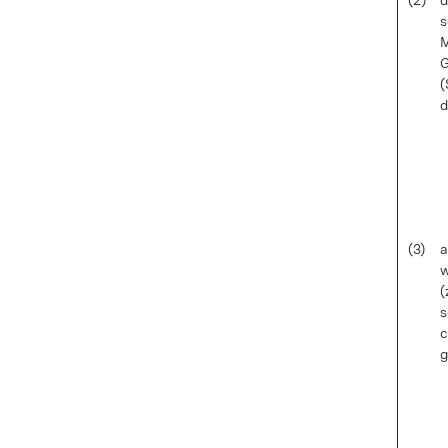
(2)
d
s
M
G
(
d
(3)
a
w
(
s
c
g