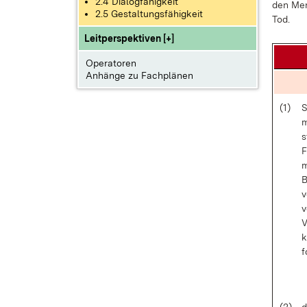
2.4 Dialogfähigkeit
den Men
2.5 Gestaltungsfähigkeit
Tod.
Leitperspektiven [+]
Operatoren
Anhänge zu Fachplänen
(1)
S
m
s
F
m
B
v
v
V
k
f