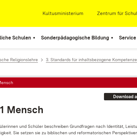
Extern:
Kultusministerium
(Öffnet in neuem Fenste
Extern:
Zentrum für Schul
liche Schulen
Sonderpädagogische Bildung
Service
sche Religionslehre
3. Standards für inhaltsbezogene Kompetenz
 Mensch
Download a
.1 Mensch
­le­rin­nen und Schü­ler be­schrei­ben Grund­fra­gen nach Iden­ti­tät, Leis­
ig­keit. Sie set­zen sie zu bi­bli­schen und re­for­ma­to­ri­schen Per­spek­ti­v