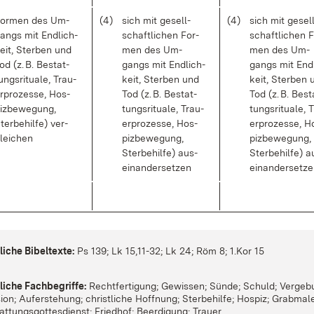
or­men des Um­
(4)
sich mit ge­sell­
(4)
sich mit ge­sel
angs mit End­lich­
schaft­li­chen For­
schaft­li­chen 
eit, Ster­ben und
men des Um­
men des Um­
od (z. B. Be­stat­
gangs mit End­lich­
gangs mit End­
ungs­ri­tua­le, Trau­
keit, Ster­ben und
keit, Ster­ben 
r­pro­zes­se, Hos­
Tod (z. B. Be­stat­
Tod (z. B. Be­st
iz­be­we­gung,
tungs­ri­tua­le, Trau­
tungs­ri­tua­le, 
ter­be­hil­fe) ver­
er­pro­zes­se, Hos­
er­pro­zes­se, H
lei­chen
piz­be­we­gung,
piz­be­we­gung,
Ster­be­hil­fe) aus­
Ster­be­hil­fe) a
ein­an­der­set­zen
ein­an­der­set­z
i­che Bi­bel­tex­te:
Ps 139; Lk 15,11-32; Lk 24; Röm 8; 1.Kor 15
i­che Fach­be­grif­fe:
Recht­fer­ti­gung; Ge­wis­sen; Sün­de; Schuld; Ver­ge­b
i­on; Auf­er­ste­hung; christ­li­che Hoff­nung; Ster­be­hil­fe; Hos­piz; Grab­ma­l
at­tungs­got­tes­dienst; Fried­hof; Be­er­di­gung; Trau­er