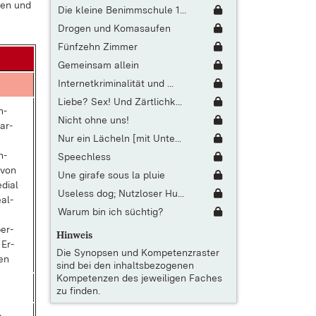
ben und
Die kleine Benimmschule 1...
Drogen und Komasaufen
Fünfzehn Zimmer
Gemeinsam allein
Internetkriminalität und ...
Liebe? Sex! Und Zärtlichk...
h­
Nicht ohne uns!
ar­
Nur ein Lächeln [mit Unte...
h­
Speechless
 von
Une girafe sous la pluie
di­al
Useless dog; Nutzloser Hu...
­al­
Warum bin ich süchtig?
per­
Hinweis
 Er­
Die
Synopsen und Kompetenzraster
fen
sind bei den inhaltsbezogenen
Kompetenzen des jeweiligen Faches
zu finden.