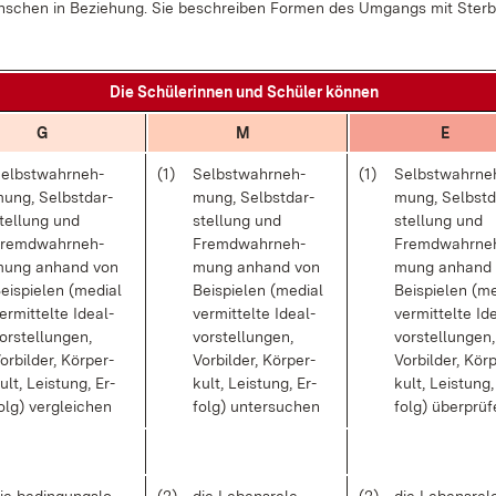
­schen in Be­zie­hung. Sie be­schrei­ben For­men des Um­gangs mit Ster­
Die Schü­le­rin­nen und Schü­ler kön­nen
G
M
E
elbst­wahr­neh­
(1)
Selbst­wahr­neh­
(1)
Selbst­wahr­ne
ung, Selbst­dar­
mung, Selbst­dar­
mung, Selbst­d
tel­lung und
stel­lung und
stel­lung und
remd­wahr­neh­
Fremd­wahr­neh­
Fremd­wahr­ne
ung an­hand von
mung an­hand von
mung an­hand
ei­spie­len (me­di­al
Bei­spie­len (me­di­al
Bei­spie­len (me­
er­mit­tel­te Ide­al­
ver­mit­tel­te Ide­al­
ver­mit­tel­te Ide
or­stel­lun­gen,
vor­stel­lun­gen,
vor­stel­lun­gen,
or­bil­der, Kör­per­
Vor­bil­der, Kör­per­
Vor­bil­der, Kör­
ult, Leis­tung, Er­
kult, Leis­tung, Er­
kult, Leis­tung,
olg) ver­glei­chen
folg) un­ter­su­chen
folg) über­prü­