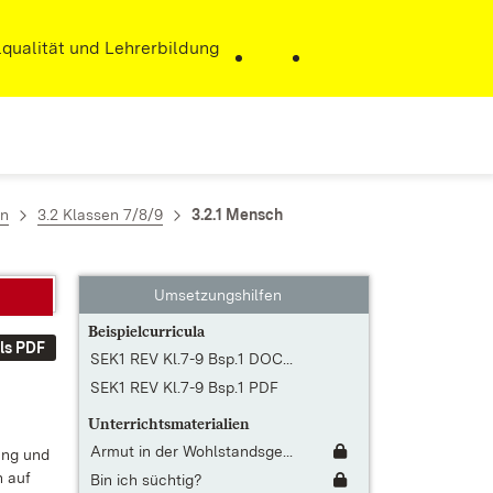
r)
qualität und Lehrerbildung
en
3.2 Klassen 7/8/9
3.2.1 Mensch
Umsetzungshilfen
Beispielcurricula
ls PDF
SEK1 REV Kl.7-9 Bsp.1 DOC...
SEK1 REV Kl.7-9 Bsp.1 PDF
Unterrichtsmaterialien
Armut in der Wohlstandsge...
tung und
en auf
Bin ich süchtig?