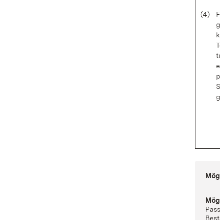
(4)
F
g
k
T
t
e
p
S
g
Mög­l
Mög­l
Pas­s
Be­st