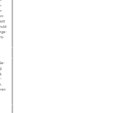
e­
n­
n­
en­
ott
chuld
r­ge­
ti­
Ge­
ng
g,
r­
,
ä­ren