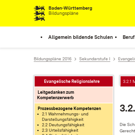
Baden-Württemberg
Zum Inhalt springen
Bildungspläne
Allgemein bildende Schulen
Beruf
Bildungspläne 2016
Sekundarstufe I
Evangeli
Evangelische Religionslehre
3.2.1
Leitgedanken zum
Kompetenzerwerb
3.2
Prozessbezogene Kompetenzen
2.1 Wahrnehmungs- und
Darstellungsfähigkeit
Die Schü
2.2 Deutungsfähigkeit
2.3 Urteilsfähigkeit
Ge­rech­t