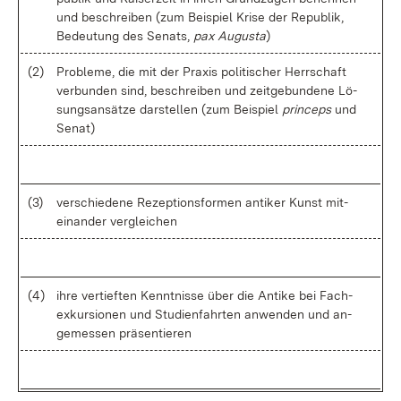
und be­schrei­ben (zum Bei­spiel Kri­se der Re­pu­blik,
Be­deu­tung des Se­nats,
pax Au­gus­ta
)
(2)
Pro­ble­me, die mit der Pra­xis po­li­ti­scher Herr­schaft
ver­bun­den sind, be­schrei­ben und zeit­ge­bun­de­ne Lö­
sungs­an­sät­ze dar­stel­len (zum Bei­spiel
prin­ceps
und
Se­nat)
(3)
ver­schie­de­ne Re­zep­ti­ons­for­men an­ti­ker Kunst mit­
ein­an­der ver­glei­chen
(4)
ih­re ver­tief­ten Kennt­nis­se über die An­ti­ke bei Fach­
ex­kur­sio­nen und Stu­di­en­fahr­ten an­wen­den und an­
ge­mes­sen prä­sen­tie­ren