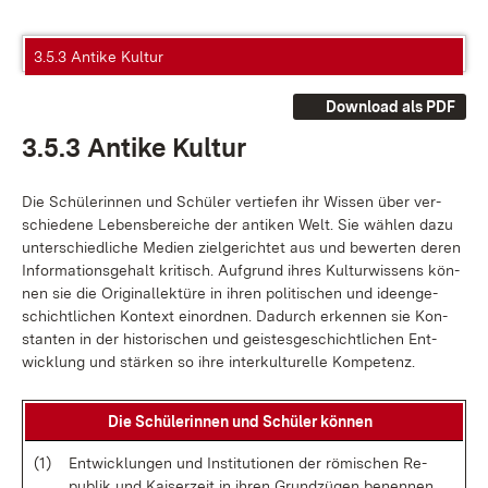
3.5.3 Antike Kultur
Download als PDF
3.5.3 An­ti­ke Kul­tur
Die Schü­le­rin­nen und Schü­ler ver­tie­fen ihr Wis­sen über ver­
schie­de­ne Le­bens­be­rei­che der an­ti­ken Welt. Sie wäh­len da­zu
un­ter­schied­li­che Me­di­en ziel­ge­rich­tet aus und be­wer­ten de­ren
In­for­ma­ti­ons­ge­halt kri­tisch. Auf­grund ih­res Kul­tur­wis­sens kön­
nen sie die Ori­gi­nal­lek­tü­re in ih­ren po­li­ti­schen und ide­en­ge­
schicht­li­chen Kon­text ein­ord­nen. Da­durch er­ken­nen sie Kon­
stan­ten in der his­to­ri­schen und geis­tes­ge­schicht­li­chen Ent­
wick­lung und stär­ken so ih­re in­ter­kul­tu­rel­le Kom­pe­tenz.
Die Schü­le­rin­nen und Schü­ler kön­nen
(1)
Ent­wick­lun­gen und In­sti­tu­tio­nen der rö­mi­schen Re­
pu­blik und Kai­ser­zeit in ih­ren Grund­zü­gen be­nen­nen