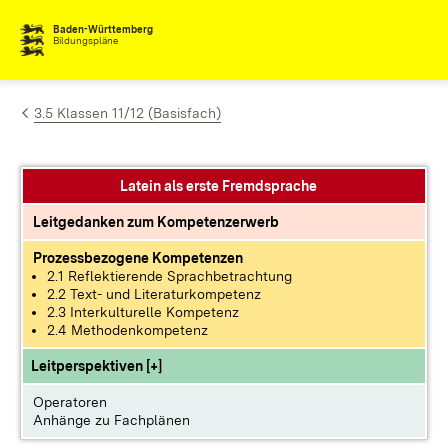
Zum Inhalt springen
Baden-Württemberg
Bildungspläne
3.5 Klassen 11/12 (Basisfach)
Latein als erste Fremdsprache
Leitgedanken zum Kompetenzerwerb
Prozessbezogene Kompetenzen
2.1 Reflektierende Sprachbetrachtung
2.2 Text- und Literaturkompetenz
2.3 Interkulturelle Kompetenz
2.4 Methodenkompetenz
Leitperspektiven [+]
Operatoren
Anhänge zu Fachplänen