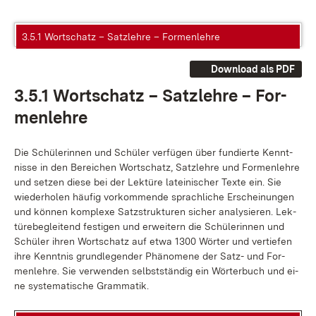
3.5.1 Wortschatz – Satzlehre – Formenlehre
Download als PDF
3.5.1 Wort­schatz – Satz­leh­re – For­
men­leh­re
Die Schü­le­rin­nen und Schü­ler ver­fü­gen über fun­dier­te Kennt­
nis­se in den Be­rei­chen Wort­schatz, Satz­leh­re und For­men­leh­re
und set­zen die­se bei der Lek­tü­re la­tei­ni­scher Tex­te ein. Sie
wie­der­ho­len häu­fig vor­kom­men­de sprach­li­che Er­schei­nun­gen
und kön­nen kom­ple­xe Satz­struk­tu­ren si­cher ana­ly­sie­ren. Lek­
tü­re­be­glei­tend fes­ti­gen und er­wei­tern die Schü­le­rin­nen und
Schü­ler ih­ren Wort­schatz auf et­wa 1300 Wör­ter und ver­tie­fen
ih­re Kennt­nis grund­le­gen­der Phä­no­me­ne der Satz- und For­
men­leh­re. Sie ver­wen­den selbst­stän­dig ein Wör­ter­buch und ei­
ne sys­te­ma­ti­sche Gram­ma­tik.