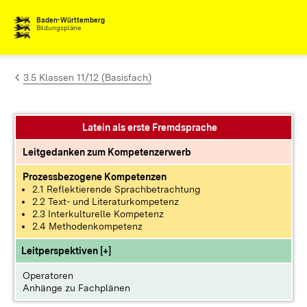
Zum Inhalt springen
Baden-Württemberg
Bildungspläne
3.5 Klassen 11/12 (Basisfach)
Latein als erste Fremdsprache
Leitgedanken zum Kompetenzerwerb
Prozessbezogene Kompetenzen
2.1 Reflektierende Sprachbetrachtung
2.2 Text- und Literaturkompetenz
2.3 Interkulturelle Kompetenz
2.4 Methodenkompetenz
Leitperspektiven [+]
Operatoren
Anhänge zu Fachplänen