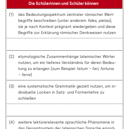
Die Schü­le­rin­nen und Schü­ler kön­nen
(1)
das Be­deu­tungs­spek­trum zen­tra­ler rö­mi­scher Wert­
be­grif­fe be­schrei­ben (un­ter an­de­rem
fi­des, pie­t­as
),
sie je nach Kon­text prä­gnant wie­der­ge­ben und die­se
Be­grif­fe zur Er­klä­rung rö­mi­scher Denk­wei­sen nut­zen
(2)
ety­mo­lo­gi­sche Zu­sam­men­hän­ge la­tei­ni­scher Wör­ter
nut­zen, um ein tie­fe­res Ver­ständ­nis für de­ren Be­deu­
tung zu er­lan­gen (zum Bei­spiel
fa­tum – fa­ri, for­tu­na
– fer­re
)
(3)
ei­ne sys­te­ma­ti­sche Gram­ma­tik ge­zielt nut­zen, um in­
di­vi­du­el­le Lü­cken in Satz- und For­men­leh­re zu
schlie­ßen
(4)
wei­te­re lek­tü­re­re­le­van­te sprach­li­che Phä­no­me­ne in
das Ge­samt­sys­tem der la­tei­ni­schen Spra­che ein­ord­