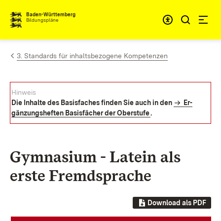
Zum Inhalt springen
Baden-Württemberg
Bildungspläne
3. Standards für inhaltsbezogene Kompetenzen
Hin­weis
Die In­hal­te des Ba­sis­fa­ches fin­den Sie auch in den
Er­
gän­zungs­hef­ten Ba­sis­fä­cher der Ober­stu­fe
.
Gymnasium - Latein als
erste Fremdsprache
Download als PDF