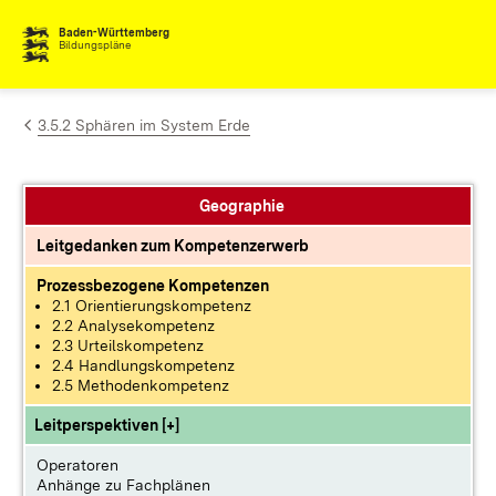
Zum Inhalt springen
Baden-Württemberg
Bildungspläne
3.5.2 Sphären im System Erde
Geographie
Leitgedanken zum Kompetenzerwerb
Prozessbezogene Kompetenzen
2.1 Orientierungskompetenz
2.2 Analysekompetenz
2.3 Urteilskompetenz
2.4 Handlungskompetenz
2.5 Methodenkompetenz
Leitperspektiven [+]
Operatoren
Anhänge zu Fachplänen