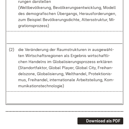
run­gen dar­stel­len
(Welt­be­völ­ke­rung, Be­völ­ke­rungs­ent­wick­lung, Mo­dell
des de­mo­gra­fi­schen Über­gangs, Her­aus­for­de­run­gen,
zum Bei­spiel Be­völ­ke­rungs­dich­te, Al­ters­struk­tur, Mi­
gra­ti­ons­pro­zess)
(2)
die Ver­än­de­rung der Raum­struk­tu­ren in aus­ge­wähl­
ten Wirt­schafts­re­gio­nen als Er­geb­nis wirt­schaft­li­
chen Han­delns im Glo­ba­li­sie­rungs­pro­zess er­klä­ren
(Stand­ort­fak­tor, Glo­bal Play­er, Glo­bal Ci­ty, Frei­han­
dels­zo­ne, Glo­ba­li­sie­rung, Welt­han­del, Pro­tek­tio­nis­
mus, Frei­han­del, in­ter­na­tio­na­le Ar­beits­tei­lung, Kom­
mu­ni­ka­ti­ons­tech­no­lo­gie)
Download als PDF