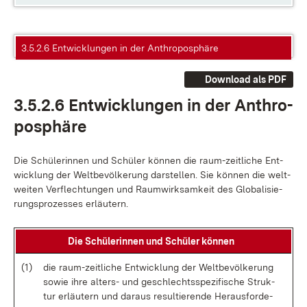
3.5.2.6 Entwicklungen in der Anthroposphäre
Download als PDF
3.5.2.6 Ent­wick­lun­gen in der An­thro­
po­sphä­re
Die Schü­le­rin­nen und Schü­ler kön­nen die raum-zeit­li­che Ent­
wick­lung der Welt­be­völ­ke­rung dar­stel­len. Sie kön­nen die welt­
wei­ten Ver­flech­tun­gen und Raum­wirk­sam­keit des Glo­ba­li­sie­
rungs­pro­zes­ses er­läu­tern.
Die Schü­le­rin­nen und Schü­ler kön­nen
(1)
die raum-zeit­li­che Ent­wick­lung der Welt­be­völ­ke­rung
so­wie ih­re al­ters- und ge­schlechts­spe­zi­fi­sche Struk­
tur er­läu­tern und dar­aus re­sul­tie­ren­de Her­aus­for­de­