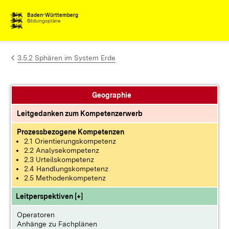
Zum Inhalt springen
Baden-Württemberg
Bildungspläne
3.5.2 Sphären im System Erde
Geographie
Leitgedanken zum Kompetenzerwerb
Prozessbezogene Kompetenzen
2.1 Orientierungskompetenz
2.2 Analysekompetenz
2.3 Urteilskompetenz
2.4 Handlungskompetenz
2.5 Methodenkompetenz
Leitperspektiven [+]
Operatoren
Anhänge zu Fachplänen