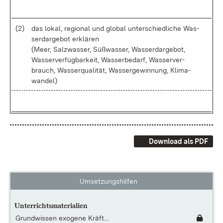
(2)
das lo­kal, re­gio­nal und glo­bal un­ter­schied­li­che Was­
ser­dar­ge­bot er­klä­ren
(Meer, Salz­was­ser, Süß­was­ser, Was­ser­dar­ge­bot,
Was­ser­ver­füg­bar­keit, Was­ser­be­darf, Was­ser­ver­
brauch, Was­ser­qua­li­tät, Was­ser­ge­win­nung, Kli­ma­
wan­del)
Download als PDF
Umsetzungshilfen
Unterrichtsmaterialien
Grundwissen exogene Kräft...