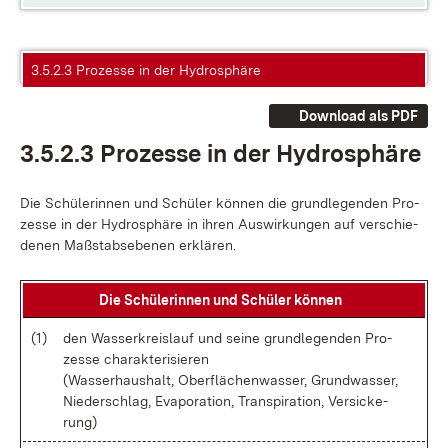
3.5.2.3 Prozesse in der Hydrosphäre
Download als PDF
3.5.2.3 Pro­zes­se in der Hy­dro­sphä­re
Die Schü­le­rin­nen und Schü­ler kön­nen die grund­le­gen­den Pro­
zes­se in der Hy­dro­sphä­re in ih­ren Aus­wir­kun­gen auf ver­schie­
de­nen Maß­stabs­ebe­nen er­klä­ren.
Die Schü­le­rin­nen und Schü­ler kön­nen
(1)
den Was­ser­kreis­lauf und sei­ne grund­le­gen­den Pro­
zes­se cha­rak­te­ri­sie­ren
(Was­ser­haus­halt, Ober­flä­chen­was­ser, Grund­was­ser,
Nie­der­schlag, Eva­po­ra­ti­on, Tran­spi­ra­ti­on, Ver­si­cke­
rung)