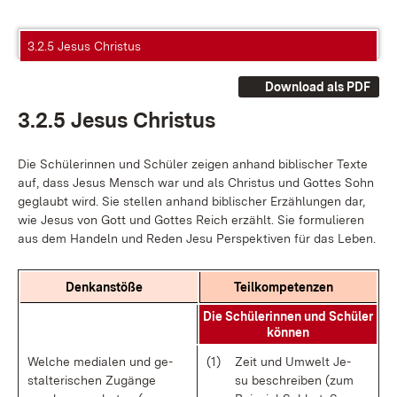
3.2.5 Jesus Christus
Download als PDF
3.2.5 Je­sus Chris­tus
Die Schü­le­rin­nen und Schü­ler zei­gen an­hand bi­bli­scher Tex­te
auf, dass Je­sus Mensch war und als Chris­tus und Got­tes Sohn
ge­glaubt wird. Sie stel­len an­hand bi­bli­scher Er­zäh­lun­gen dar,
wie Je­sus von Gott und Got­tes Reich er­zählt. Sie for­mu­lie­ren
aus dem Han­deln und Re­den Je­su Per­spek­ti­ven für das Le­ben.
Denk­an­stö­ße
Teil­kom­pe­ten­zen
Die Schü­le­rin­nen und Schü­ler
kön­nen
Wel­che me­dia­len und ge­
(1)
Zeit und Um­welt Je­
stal­te­ri­schen Zu­gän­ge
su be­schrei­ben (zum