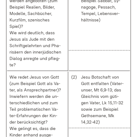
wer­den an­ge­bo­ten (zum
Bei­spiel Sab­bat, Sy­
Bei­spiel Rea­li­en, Bil­der,
nago­ge, Pes­sach,
Mo­del­le, Sach­bü­cher,
Tem­pel, Le­bens­ver­
Kurz­film, sze­ni­sches
hält­nis­se)
Spiel)?
Wie wird deut­lich, dass
Je­sus als Ju­de mit den
Schrift­ge­lehr­ten und Pha­
ri­sä­ern den in­ner­jü­di­schen
Dia­log an­reg­te und pfleg­
te?
Wie re­det Je­sus von Gott
(2)
Je­su Bot­schaft von
(zum Bei­spiel Gott als Va­
Gott ent­fal­ten (Va­ter­
ter, als An­sprech­part­ner)?
un­ser, Mt 6,9-13; das
In­wie­fern wer­den die un­
Gleich­nis vom gü­ti­
ter­schied­li­chen und zum
gen Va­ter, Lk 15,11-32
Teil pro­ble­ma­ti­schen Va­
so­wie zum Bei­spiel
ter-Er­fah­run­gen der Kin­
Geth­se­ma­ne, Mk
der be­rück­sich­tigt?
14,32-42)
Wie ge­lingt es, dass die
Kin­der an­hand aus­ge­