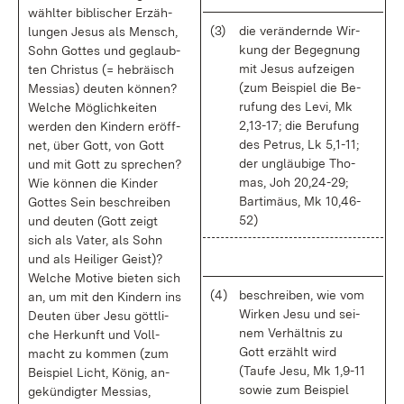
wähl­ter bi­bli­scher Er­zäh­
(3)
die ver­än­dern­de Wir­
lun­gen Je­sus als Mensch,
kung der Be­geg­nung
Sohn Got­tes und ge­glaub­
mit Je­sus auf­zei­gen
ten Chris­tus (= he­brä­isch
(zum Bei­spiel die Be­
Mes­si­as) deu­ten kön­nen?
ru­fung des Le­vi, Mk
Wel­che Mög­lich­kei­ten
2,13-17; die Be­ru­fung
wer­den den Kin­dern er­öff­
des Pe­trus, Lk 5,1-11;
net, über Gott, von Gott
der un­gläu­bi­ge Tho­
und mit Gott zu spre­chen?
mas, Joh 20,24-29;
Wie kön­nen die Kin­der
Bar­ti­mä­us, Mk 10,46-
Got­tes Sein be­schrei­ben
52)
und deu­ten (Gott zeigt
sich als Va­ter, als Sohn
und als Hei­li­ger Geist)?
Wel­che Mo­ti­ve bie­ten sich
(4)
be­schrei­ben, wie vom
an, um mit den Kin­dern ins
Wir­ken Je­su und sei­
Deu­ten über Je­su gött­li­
nem Ver­hält­nis zu
che Her­kunft und Voll­
Gott er­zählt wird
macht zu kom­men (zum
(Tau­fe Je­su, Mk 1,9-11
Bei­spiel Licht, Kö­nig, an­
so­wie zum Bei­spiel
ge­kün­dig­ter Mes­si­as,