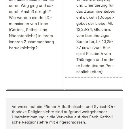
und Ori­en­tie­rung für
de­ren Weg ging und da­
das Zu­sam­men­le­ben
durch An­stoß er­reg­te?
ent­wi­ckeln (Dop­pel­
Wie wer­den die drei Di­
ge­bot der Lie­be, Mk
men­sio­nen von Lie­be
12,28-34; Gleich­nis
(Got­tes‑, Selbst- und
vom barm­her­zi­gen
Nächs­ten­lie­be) in ih­rem
Sa­ma­ri­ter, Lk 10,25-
in­ne­ren Zu­sam­men­hang
37 so­wie zum Bei­
be­rück­sich­tigt?
spiel Eli­sa­beth von
Thü­rin­gen und an­de­
re be­deut­sa­me Per­
sön­lich­kei­ten)
Ver­wei­se auf die Fä­cher Alt­ka­tho­li­sche und Sy­risch-Or­
tho­do­xe Re­li­gi­ons­leh­re sind auf­grund weit­ge­hen­der
Über­ein­stim­mung in die Ver­wei­se auf das Fach Ka­tho­li­
sche Re­li­gi­ons­leh­re mit ein­ge­schlos­sen.