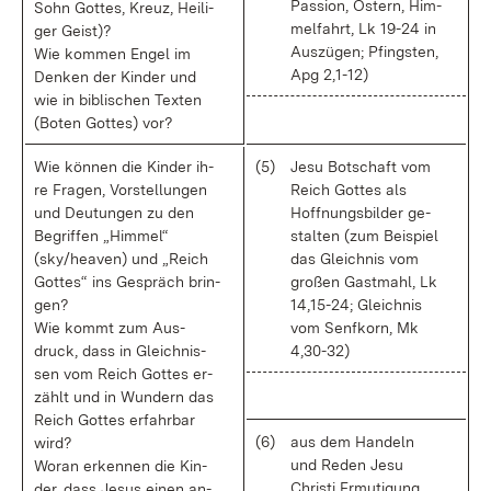
Pas­si­on, Os­tern, Him­
Sohn Got­tes, Kreuz, Hei­li­
mel­fahrt, Lk 19-24 in
ger Geist)?
Aus­zü­gen; Pfings­ten,
Wie kom­men En­gel im
Apg 2,1-12)
Den­ken der Kin­der und
wie in bi­bli­schen Tex­ten
(Bo­ten Got­tes) vor?
Wie kön­nen die Kin­der ih­
(5)
Je­su Bot­schaft vom
re Fra­gen, Vor­stel­lun­gen
Reich Got­tes als
und Deu­tun­gen zu den
Hoff­nungs­bil­der ge­
Be­grif­fen „Him­mel“
stal­ten (zum Bei­spiel
(sky/hea­ven) und „Reich
das Gleich­nis vom
Got­tes“ ins Ge­spräch brin­
gro­ßen Gast­mahl, Lk
gen?
14,15-24; Gleich­nis
Wie kommt zum Aus­
vom Senf­korn, Mk
druck, dass in Gleich­nis­
4,30-32)
sen vom Reich Got­tes er­
zählt und in Wun­dern das
Reich Got­tes er­fahr­bar
(6)
aus dem Han­deln
wird?
und Re­den Je­su
Wor­an er­ken­nen die Kin­
Chris­ti Er­mu­ti­gung
der, dass Je­sus ei­nen an­