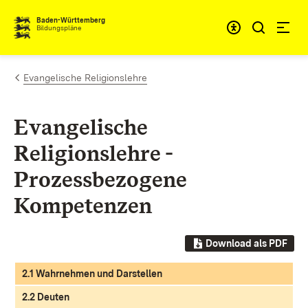
Zum Inhalt springen
Baden-Württemberg
Bildungspläne
Evangelische Religionslehre
Evangelische
Religionslehre -
Prozessbezogene
Kompetenzen
Download als PDF
2.1 Wahrnehmen und Darstellen
2.2 Deuten